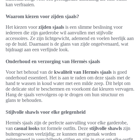
kan verfraaien.
Waarom kiezen voor zijden sjaals?
Het kiezen voor
zijden sjaals
is een slimme beslissing voor
iedereen die zijn garderobe wil aanvullen met stijlvolle
accessoires. Ze zijn lichtgewicht, ademend en voelen heerlijk aan
op de huid. Daarnaast is de glans van zijde ongeëvenaard, wat
bijdraagt aan een verfijnde look.
Onderhoud en verzorging van Hermès sjaals
Voor het behoud van de
kwaliteit van Hermès sjaals
is goed
onderhoud essentieel. Het is aan te raden om deze sjaals met de
hand te wassen in koud water met een milde zeep. Dit helpt om
de delicate stof te beschermen en voorkomt dat kleuren vervagen.
Hang de sjaals vervolgens op te drogen om hun structuur en
glans te behouden.
Stijlvolle shawls voor elke gelegenheid
Hermès sjaals zijn de perfecte aanvulling voor elke garderobe,
van
casual looks
tot formele outfits. Deze
stijlvolle shawls
zijn
buitengewoon veelzijdig; ze kunnen met gemak worden
geïntegreerd in verschillende stijlen en zijn in staat om elke outfit