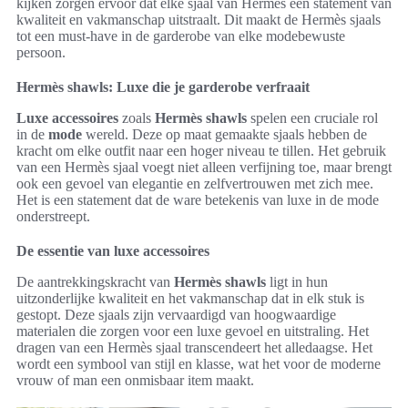
kijken zorgen ervoor dat elke sjaal van Hermès een statement van
kwaliteit en vakmanschap uitstraalt. Dit maakt de Hermès sjaals
tot een must-have in de garderobe van elke modebewuste
persoon.
Hermès shawls: Luxe die je garderobe verfraait
Luxe accessoires
zoals
Hermès shawls
spelen een cruciale rol
in de
mode
wereld. Deze op maat gemaakte sjaals hebben de
kracht om elke outfit naar een hoger niveau te tillen. Het gebruik
van een Hermès sjaal voegt niet alleen verfijning toe, maar brengt
ook een gevoel van elegantie en zelfvertrouwen met zich mee.
Het is een statement dat de ware betekenis van luxe in de mode
onderstreept.
De essentie van luxe accessoires
De aantrekkingskracht van
Hermès shawls
ligt in hun
uitzonderlijke kwaliteit en het vakmanschap dat in elk stuk is
gestopt. Deze sjaals zijn vervaardigd van hoogwaardige
materialen die zorgen voor een luxe gevoel en uitstraling. Het
dragen van een Hermès sjaal transcendeert het alledaagse. Het
wordt een symbool van stijl en klasse, wat het voor de moderne
vrouw of man een onmisbaar item maakt.