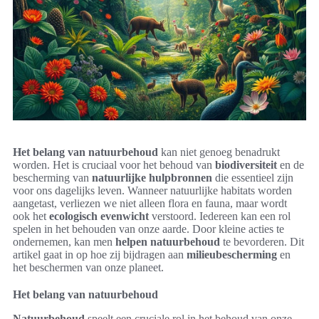
Het belang van natuurbehoud
kan niet genoeg benadrukt
worden. Het is cruciaal voor het behoud van
biodiversiteit
en de
bescherming van
natuurlijke hulpbronnen
die essentieel zijn
voor ons dagelijks leven. Wanneer natuurlijke habitats worden
aangetast, verliezen we niet alleen flora en fauna, maar wordt
ook het
ecologisch evenwicht
verstoord. Iedereen kan een rol
spelen in het behouden van onze aarde. Door kleine acties te
ondernemen, kan men
helpen natuurbehoud
te bevorderen. Dit
artikel gaat in op hoe zij bijdragen aan
milieubescherming
en
het beschermen van onze planeet.
Het belang van natuurbehoud
Natuurbehoud
speelt een cruciale rol in het behoud van onze