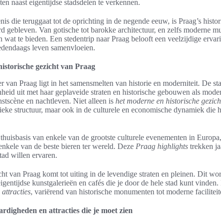
en naast eigentijdse stadsdelen te verkennen.
is die teruggaat tot de oprichting in de negende eeuw, is Praag’s histo
d gebleven. Van gotische tot barokke architectuur, en zelfs moderne 
n wat te bieden. Een stedentrip naar Praag belooft een veelzijdige erva
edendaags leven samenvloeien.
istorische gezicht van Praag
r van Praag ligt in het samensmelten van historie en moderniteit. De sta
nheid uit met haar geplaveide straten en historische gebouwen als moder
stscène en nachtleven. Niet alleen is
het moderne en historische gezic
sieke structuur, maar ook in de culturele en economische dynamiek die h
 thuisbasis van enkele van de grootste culturele evenementen in Europa
enkele van de beste bieren ter wereld. Deze
Praag highlights
trekken jaa
tad willen ervaren.
t van Praag komt tot uiting in de levendige straten en pleinen. Dit wo
eigentijdse kunstgalerieën en cafés die je door de hele stad kunt vinden.
attracties
, variërend van historische monumenten tot moderne faciliteit
rdigheden en attracties die je moet zien