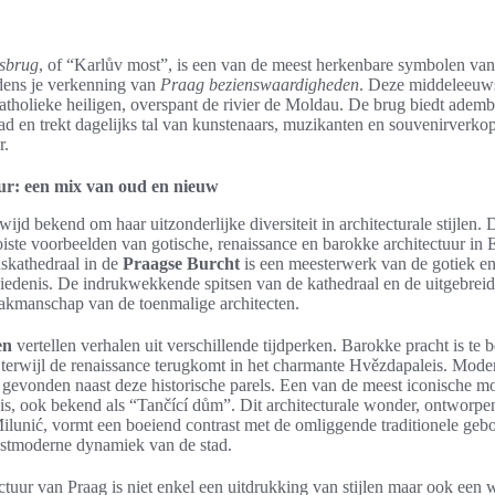
sbrug
, of “Karlův most”, is een van de meest herkenbare symbolen van
jdens je verkenning van
Praag bezienswaardigheden
. Deze middeleeuws
atholieke heiligen, overspant de rivier de Moldau. De brug biedt ade
tad en trekt dagelijks tal van kunstenaars, muzikanten en souvenirverkop
r.
ur: een mix van oud en nieuw
wijd bekend om haar uitzonderlijke diversiteit in architecturale stijlen. 
iste voorbeelden van gotische, renaissance en barokke architectuur in
uskathedraal in de
Praagse Burcht
is een meesterwerk van de gotiek en
iedenis. De indrukwekkende spitsen van de kathedraal en de uitgebreide
vakmanschap van de toenmalige architecten.
en
vertellen verhalen uit verschillende tijdperken. Barokke pracht is te
, terwijl de renaissance terugkomt in het charmante Hvězdapaleis. Mod
 gevonden naast deze historische parels. Een van de meest iconische
uis, ook bekend als “Tančící dům”. Dit architecturale wonder, ontworp
lunić, vormt een boeiend contrast met de omliggende traditionele ge
ostmoderne dynamiek van de stad.
ctuur van Praag is niet enkel een uitdrukking van stijlen maar ook een 