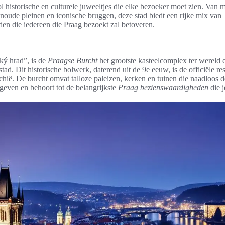
l historische en culturele juweeltjes die elke bezoeker moet zien. Van 
noude pleinen en iconische bruggen, deze stad biedt een rijke mix van
en die iedereen die Praag bezoekt zal betoveren.
ký hrad”, is de
Praagse Burcht
het grootste kasteelcomplex ter wereld 
tad. Dit historische bolwerk, daterend uit de 9e eeuw, is de officiële re
chië. De burcht omvat talloze paleizen, kerken en tuinen die naadloos 
even en behoort tot de belangrijkste
Praag bezienswaardigheden
die j