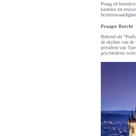
Praag zit boordevo
kastelen tot eeuwe
bezienswaardighed
Praagse Burcht
Bekend als “Pražs
de skyline van de s
president van Tsje
geschiedenis
weerg