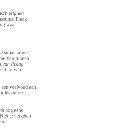
risch erfgoed
museums, Praag
ring waar
d straalt zowel
ne flair binnen
ht van Praag
et hart van
, een veelvoud aan
rlijks talloze
rdt nog eens
 Niet te vergeten
en.