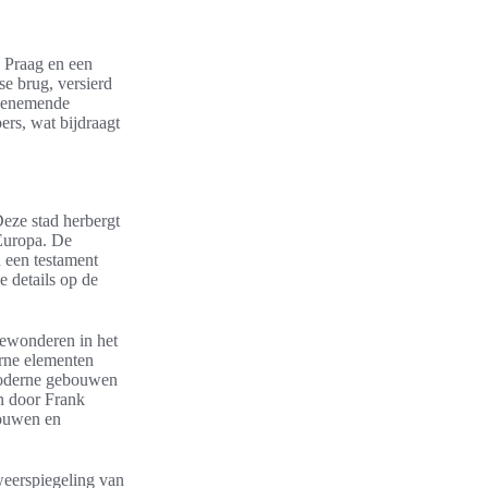
 Praag en een
e brug, versierd
mbenemende
ers, wat bijdraagt
Deze stad herbergt
 Europa. De
 een testament
 details op de
 bewonderen in het
erne elementen
 moderne gebouwen
en door Frank
bouwen en
weerspiegeling van