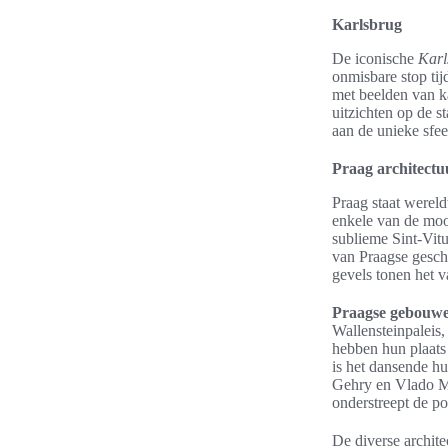
Karlsbrug
De iconische
Karl
onmisbare stop ti
met beelden van k
uitzichten op de s
aan de unieke sfee
Praag architectu
Praag staat wereld
enkele van de moo
sublieme Sint-Vit
van Praagse gesch
gevels tonen het 
Praagse gebouw
Wallensteinpaleis
hebben hun plaats
is het dansende h
Gehry en Vlado Mi
onderstreept de p
De diverse archite