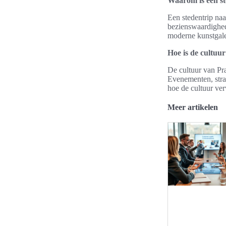
Waarom is een st
Een stedentrip na
bezienswaardighede
moderne kunstgale
Hoe is de cultuur
De cultuur van Pra
Evenementen, stra
hoe de cultuur ver
Meer artikelen