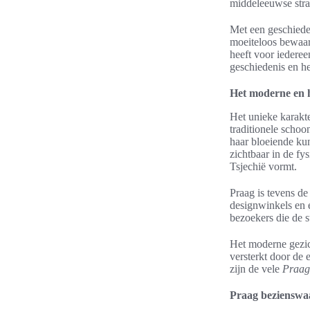
middeleeuwse strat
Met een geschieden
moeiteloos bewaar
heeft voor iederee
geschiedenis en h
Het moderne en h
Het unieke karakte
traditionele schoo
haar bloeiende kun
zichtbaar in de fy
Tsjechië vormt.
Praag is tevens de
designwinkels en 
bezoekers die de s
Het moderne gezich
versterkt door de 
zijn de vele
Praag 
Praag bezienswaa