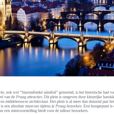
ein
, ook wel “Staroměstské náměstí” genoemd, is het historische hart v
eel van de
Praag attracties
. Dit plein is omgeven door kleurrijke baro
 en middeleeuwse architectuur. Het plein is al meer dan duizend jaar he
is een absolute must-see tijdens je
Praag bezoeken
. Een hoogtepunt is
uur een minivoorstelling biedt voor de talloze bezoekers.