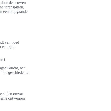
en door de eeuwen
he torenspitsen,
 en een diepgaande
edt van goed
 een rijke
sen?
agse Burcht, het
in de geschiedenis
e stijlen omvat.
oderne ontwerpen