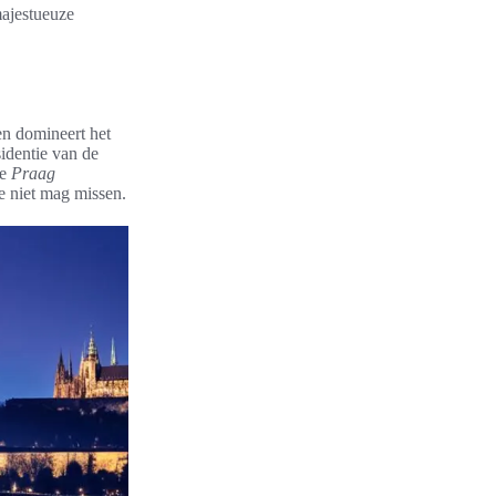
majestueuze
en domineert het
sidentie van de
de
Praag
e niet mag missen.