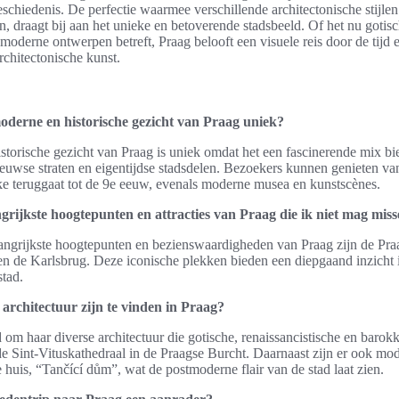
eschiedenis. De perfectie waarmee verschillende architectonische stijl
, draagt bij aan het unieke en betoverende stadsbeeld. Of het nu gotisc
moderne ontwerpen betreft, Praag belooft een visuele reis door de tijd
chitectonische kunst.
derne en historische gezicht van Praag uniek?
storische gezicht van Praag is uniek omdat het een fascinerende mix bi
uwse straten en eigentijdse stadsdelen. Bezoekers kunnen genieten van
ke teruggaat tot de 9e eeuw, evenals moderne musea en kunstscènes.
grijkste hoogtepunten en attracties van Praag die ik niet mag mis
angrijkste hoogtepunten en bezienswaardigheden van Praag zijn de Pra
en de Karlsbrug. Deze iconische plekken bieden een diepgaand inzicht 
stad.
 architectuur zijn te vinden in Praag?
 om haar diverse architectuur die gotische, renaissancistische en barokk
de Sint-Vituskathedraal in de Praagse Burcht. Daarnaast zijn er ook m
 huis, “Tančící dům”, wat de postmoderne flair van de stad laat zien.