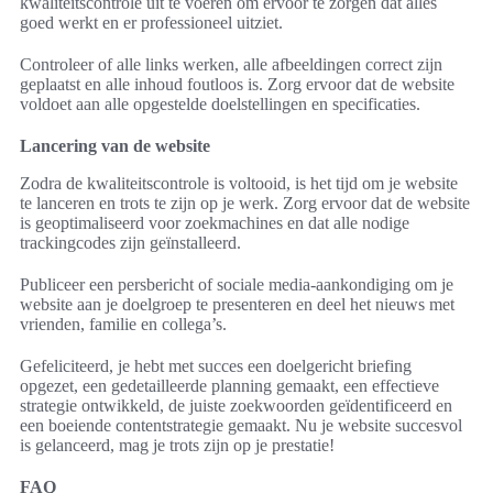
kwaliteitscontrole uit te voeren om ervoor te zorgen dat alles
goed werkt en er professioneel uitziet.
Controleer of alle links werken, alle afbeeldingen correct zijn
geplaatst en alle inhoud foutloos is. Zorg ervoor dat de website
voldoet aan alle opgestelde doelstellingen en specificaties.
Lancering van de website
Zodra de kwaliteitscontrole is voltooid, is het tijd om je website
te lanceren en trots te zijn op je werk. Zorg ervoor dat de website
is geoptimaliseerd voor zoekmachines en dat alle nodige
trackingcodes zijn geïnstalleerd.
Publiceer een persbericht of sociale media-aankondiging om je
website aan je doelgroep te presenteren en deel het nieuws met
vrienden, familie en collega’s.
Gefeliciteerd, je hebt met succes een doelgericht briefing
opgezet, een gedetailleerde planning gemaakt, een effectieve
strategie ontwikkeld, de juiste zoekwoorden geïdentificeerd en
een boeiende contentstrategie gemaakt. Nu je website succesvol
is gelanceerd, mag je trots zijn op je prestatie!
FAQ