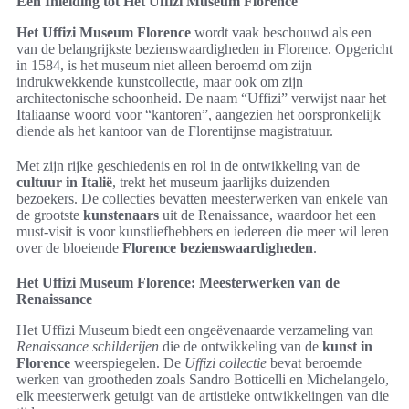
Een Inleiding tot Het Uffizi Museum Florence
Het Uffizi Museum Florence
wordt vaak beschouwd als een
van de belangrijkste bezienswaardigheden in Florence. Opgericht
in 1584, is het museum niet alleen beroemd om zijn
indrukwekkende kunstcollectie, maar ook om zijn
architectonische schoonheid. De naam “Uffizi” verwijst naar het
Italiaanse woord voor “kantoren”, aangezien het oorspronkelijk
diende als het kantoor van de Florentijnse magistratuur.
Met zijn rijke geschiedenis en rol in de ontwikkeling van de
cultuur in Italië
, trekt het museum jaarlijks duizenden
bezoekers. De collecties bevatten meesterwerken van enkele van
de grootste
kunstenaars
uit de Renaissance, waardoor het een
must-visit is voor kunstliefhebbers en iedereen die meer wil leren
over de bloeiende
Florence bezienswaardigheden
.
Het Uffizi Museum Florence: Meesterwerken van de
Renaissance
Het Uffizi Museum biedt een ongeëvenaarde verzameling van
Renaissance schilderijen
die de ontwikkeling van de
kunst in
Florence
weerspiegelen. De
Uffizi collectie
bevat beroemde
werken van grootheden zoals Sandro Botticelli en Michelangelo,
elk meesterwerk getuigt van de artistieke ontwikkelingen van die