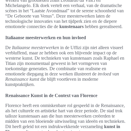
werken van grootheden zoals Leonardo da Vinci en
Michelangelo. Elk doek vertelt een verhaal, van de dramatische
scènes in het “Laatste Avondmaal” tot de serene schoonheid van
“De Geboorte van Venus”. Deze meesterwerken laten de
technologische innovaties van het tijdperk zien en de diepere
emotionele connecties die de
kunstenaars
hebben gerealiseerd.
Italiaanse meesterwerken en hun invloed
De
Italiaanse meesterwerken
in de Uffizi zijn niet alleen visueel
verbluffend, maar ze hebben ook een blijvende impact op de
westerse kunst. De technieken van kunstenaars zoals Raphael en
Titian zijn monumentaal geweest in het vormgeven van
toekomstige generaties. De combinatie van realisme en
emotionele diepgang in deze werken illustreert de
invloed van
Renaissance kunst
die blijft voortleven in moderne
kunstpraktijken.
Renaissance Kunst in de Context van Florence
Florence heeft een onmiskenbare rol gespeeld in de Renaissance,
als het culturele en artistieke hart van deze periode. De stad trok
talloze kunstenaars aan die hun meesterwerken creëerden te
midden van een bloeiende uitwisseling van ideeën en technieken.
Dit heeft geleid tot een indrukwekkende verzameling
kunst in