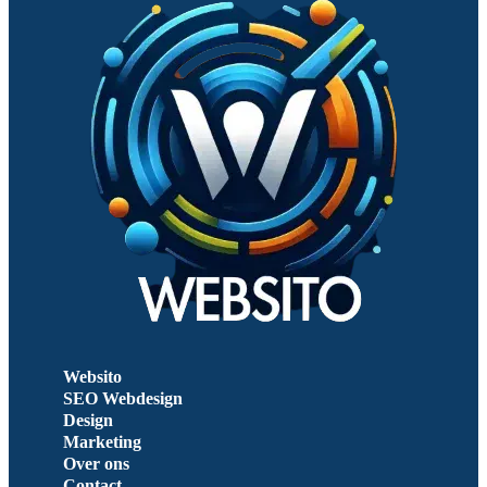
Websito
SEO Webdesign
Design
Marketing
Over ons
Contact