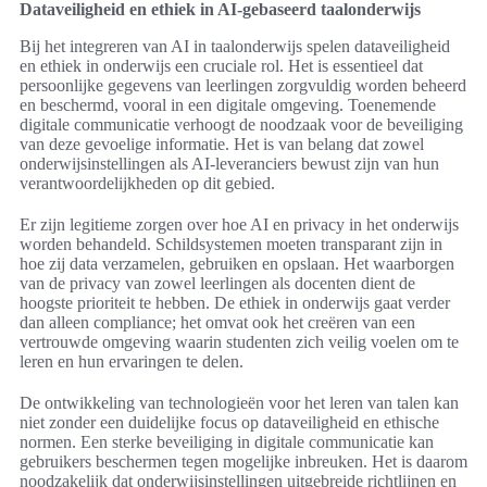
Dataveiligheid en ethiek in AI-gebaseerd taalonderwijs
Bij het integreren van AI in taalonderwijs spelen dataveiligheid
en ethiek in onderwijs een cruciale rol. Het is essentieel dat
persoonlijke gegevens van leerlingen zorgvuldig worden beheerd
en beschermd, vooral in een digitale omgeving. Toenemende
digitale communicatie verhoogt de noodzaak voor de beveiliging
van deze gevoelige informatie. Het is van belang dat zowel
onderwijsinstellingen als AI-leveranciers bewust zijn van hun
verantwoordelijkheden op dit gebied.
Er zijn legitieme zorgen over hoe AI en privacy in het onderwijs
worden behandeld. Schildsystemen moeten transparant zijn in
hoe zij data verzamelen, gebruiken en opslaan. Het waarborgen
van de privacy van zowel leerlingen als docenten dient de
hoogste prioriteit te hebben. De ethiek in onderwijs gaat verder
dan alleen compliance; het omvat ook het creëren van een
vertrouwde omgeving waarin studenten zich veilig voelen om te
leren en hun ervaringen te delen.
De ontwikkeling van technologieën voor het leren van talen kan
niet zonder een duidelijke focus op dataveiligheid en ethische
normen. Een sterke beveiliging in digitale communicatie kan
gebruikers beschermen tegen mogelijke inbreuken. Het is daarom
noodzakelijk dat onderwijsinstellingen uitgebreide richtlijnen en