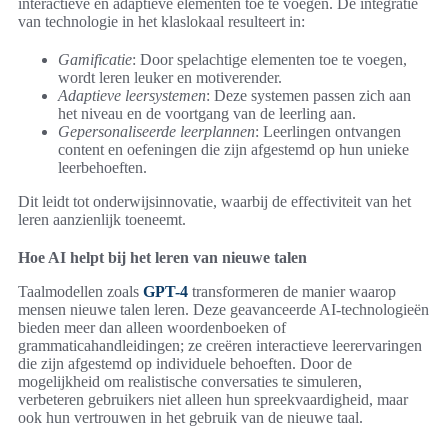
interactieve en adaptieve elementen toe te voegen. De integratie
van technologie in het klaslokaal resulteert in:
Gamificatie
: Door spelachtige elementen toe te voegen,
wordt leren leuker en motiverender.
Adaptieve leersystemen
: Deze systemen passen zich aan
het niveau en de voortgang van de leerling aan.
Gepersonaliseerde leerplannen
: Leerlingen ontvangen
content en oefeningen die zijn afgestemd op hun unieke
leerbehoeften.
Dit leidt tot onderwijsinnovatie, waarbij de effectiviteit van het
leren aanzienlijk toeneemt.
Hoe AI helpt bij het leren van nieuwe talen
Taalmodellen zoals
GPT-4
transformeren de manier waarop
mensen nieuwe talen leren. Deze geavanceerde AI-technologieën
bieden meer dan alleen woordenboeken of
grammaticahandleidingen; ze creëren interactieve leerervaringen
die zijn afgestemd op individuele behoeften. Door de
mogelijkheid om realistische conversaties te simuleren,
verbeteren gebruikers niet alleen hun spreekvaardigheid, maar
ook hun vertrouwen in het gebruik van de nieuwe taal.