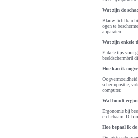
Wat zijn de schad
Blauw licht kan bi
ogen te beschermen
apparaten.
Wat zijn enkele 
Enkele tips voor g
beeldschermbril d
Hoe kan ik oogv
Oogvermoeidheid k
schermpositie, vol
computer.
Wat houdt ergon
Ergonomie bij beel
en lichaam. Dit om
Hoe bepaal ik de 
De juiste schermpo