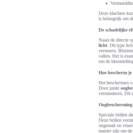
Vermoeidhe
Deze klachten kunn
is belangrijk om 
De schadelijke ef
Naast de directe 
licht
. Dit type lic
verstoren. Blootst
vallen. Het is ess
om de blootstellin
Hoe bescherm je
Het beschermen va
Door juiste
oogbe
verminderen. Dit 
Oogbescherming 
Speciale brillen d
Deze brillen verm
ongemak en visuel
manier zijn om de