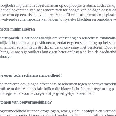
oogbelasting dient het beeldscherm op ooghoogte te staan, zodat de kij
nt dat de bovenrand van het scherm zich ter hoogte van de ogen of iets d
t scherm op een afstand van circa 50 tot 70 centimeter worden geplaats
 verkeerde schermpositie kan leiden tot fysieke klachten en onnodige 
flectie minimaliseren
chermpositie
is het noodzakelijk om verlichting en reflectie te minimali
rlijk licht optimaal te positioneren, zodat er geen schittering op het sch
n lampen zo zijn geplaatst dat zij de kijkervaring niet verstoren. Door 
chting, kunnen gebruikers hun ogen beter ontlasten en kan de productivi
erhoogd.
 je ogen tegen schermvermoeidheid?
ende manieren om je ogen effectief te beschermen tegen schermvermoeidh
uik te maken van speciale brillen die blauw licht filteren, regelmatig 
0 regel en ervoor te zorgen dat je goed gehydrateerd bent.
ptomen van oogvermoeidheid?
vermoeidheid kunnen droge ogen, wazig zicht, hoofdpijn en vermoei
nnen veroorzaakt worden door langdurig kijken naar digitale scherm