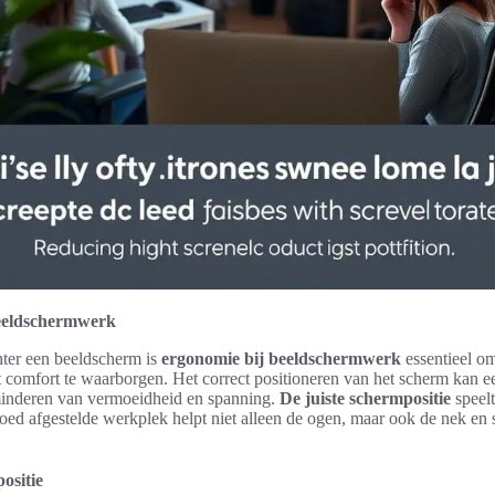
eeldschermwerk
hter een beeldscherm is
ergonomie bij beeldschermwerk
essentieel o
 comfort te waarborgen. Het correct positioneren van het scherm kan ee
minderen van vermoeidheid en spanning.
De juiste schermpositie
speelt
goed afgestelde werkplek helpt niet alleen de ogen, maar ook de nek en 
ositie