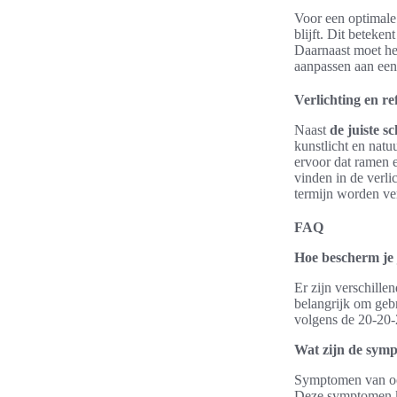
Voor een optimale 
blijft. Dit beteke
Daarnaast moet he
aanpassen aan een
Verlichting en re
Naast
de juiste s
kunstlicht en natuu
ervoor dat ramen e
vinden in de verli
termijn worden v
FAQ
Hoe bescherm je
Er zijn verschill
belangrijk om gebr
volgens de 20-20-2
Wat zijn de sym
Symptomen van oog
Deze symptomen ku