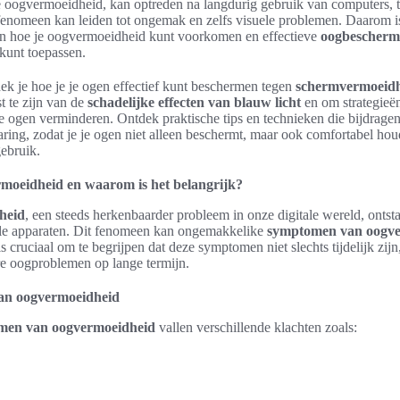
e oogvermoeidheid, kan optreden na langdurig gebruik van computers, t
fenomeen kan leiden tot ongemak en zelfs visuele problemen. Daarom is
n hoe je oogvermoeidheid kunt voorkomen en effectieve
oogbescherm
kunt toepassen.
dek je hoe je je ogen effectief kunt beschermen tegen
schermvermoeid
t te zijn van de
schadelijke effecten van blauw licht
en om strategieën
e ogen verminderen. Ontdek praktische tips en technieken die bijdrage
ring, zodat je je ogen niet alleen beschermt, maar ook comfortabel houd
ebruik.
moeidheid en waarom is het belangrijk?
heid
, een steeds herkenbaarder probleem in onze digitale wereld, ontst
ale apparaten. Dit fenomeen kan ongemakkelike
symptomen van oogve
s cruciaal om te begrijpen dat deze symptomen niet slechts tijdelijk zi
ere oogproblemen op lange termijn.
an oogvermoeidheid
men van oogvermoeidheid
vallen verschillende klachten zoals: