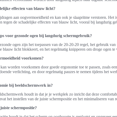
elijke effecten van blauw licht?
jdragen aan oogvermoeidheid en kan ook je slaapritme verstoren. Het i
 tegen de schadelijke effecten van blauw licht, vooral bij langdurig ge
tips voor gezonde ogen bij langdurig schermgebruik?
ezonde ogen zijn het toepassen van de 20-20-20 regel, het gebruik van
ie blauw licht blokkeert, en het regelmatig knipperen om droge ogen t
ermoeidheid voorkomen?
an worden voorkomen door goede ergonomie toe te passen, zoals een 
doende verlichting, en door regelmatig pauzes te nemen tijdens het wer
omie bij beeldschermwerk in?
dschermwerk houdt in dat je je werkplek zo inricht dat deze comfortabe
vat het instellen van de juiste schermpositie en het minimaliseren van re
juiste schermpositie?
sitie houdt in dat het scherm op ooghoogte is geplaatst en ongeveer ee