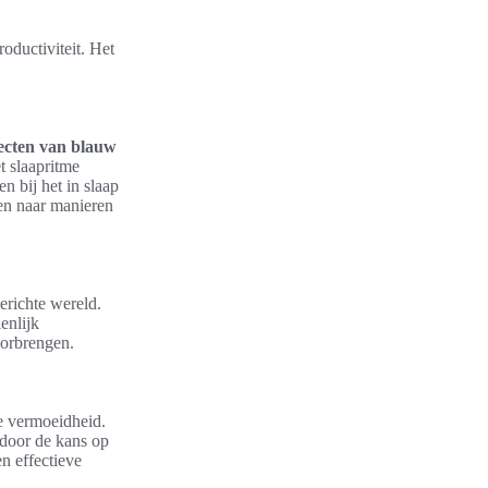
oductiviteit. Het
fecten van blauw
t slaapritme
n bij het in slaap
ken naar manieren
erichte wereld.
enlijk
oorbrengen.
le vermoeidheid.
rdoor de kans op
n effectieve