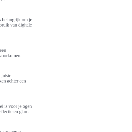
s belangrijk om je
bruik van digitale
 een
e voorkomen.
juiste
ken achter een
l is voor je ogen
flectie en glare.
n armlengte