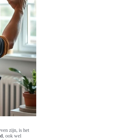
en zijn, is het
id
, ook wel