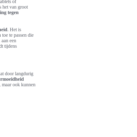
ablets of
 het van groot
ing tegen
heid
. Het is
 toe te passen die
n aan een
t tijdens
aat door langdurig
rmoeidheid
jn, maar ook kunnen