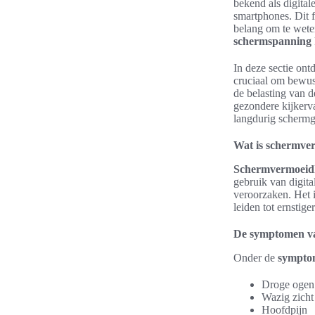
bekend als digital
smartphones. Dit 
belang om te wete
schermspanning
In deze sectie ont
cruciaal om bewus
de belasting van d
gezondere kijkerva
langdurig schermg
Wat is schermver
Schermvermoeid
gebruik van digit
veroorzaken. Het i
leiden tot ernstig
De symptomen v
Onder de
sympto
Droge ogen
Wazig zicht
Hoofdpijn