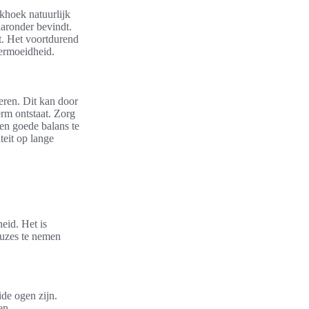
khoek natuurlijk
aaronder bevindt.
t. Het voortdurend
vermoeidheid.
seren. Dit kan door
erm ontstaat. Zorg
een goede balans te
teit op lange
eid. Het is
pauzes te nemen
de ogen zijn.
en.