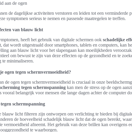
id aan de ogen
en de dagelijkse activiteiten verstoren en leiden tot een verminderde pr
deze symptomen serieus te nemen en passende maatregelen te treffen.
fecten van blauw licht
symptomen, heeft het gebruik van digitale schermen ook
schadelijke ef
ht, dat wordt uitgestraald door smartphones, tablets en computers, kan he
elling aan blauw licht voor het slapengaan kan moeilijkheden veroorzake
entieel om bewust te zijn van deze effecten op de gezondheid en te zoe
g te minimaliseren.
 je ogen tegen schermvermoeidheid?
n de ogen tegen schermvermoeidheid is cruciaal in onze beeldschermg
scherming tegen schermspanning
kan men de stress op de ogen aanzi
is vooral belangrijk voor mensen die lange dagen achter de computer d
tegen schermspanning
ie blauw licht filteren zijn ontworpen om verlichting te bieden bij digita
inderen de hoeveelheid schadelijk blauw licht dat de ogen bereikt, waa
e vermoeidheid afneemt. Het gebruik van deze brillen kan overigens ee
 ooggezondheid te waarborgen.