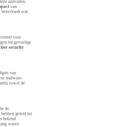
deze aanvallen.
mpact
van
r beïnvloedt ook
gevormd voor
jgen tot gevoelige
ber security
digen van
lexe malware-
arbij zowel de
ie de
 hebben geleid tot
en bekend
matig waren