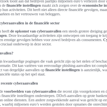
zoek toont aan dat bedrijven jaarlijks miljoenen euro’s verliezen door 
n de
financiële instellingen
maakt zich zorgen over de
economische i
 hun activiteiten. Dit heeft niet alleen directe financiële gevolgen, maa
 markten en het vertrouwen van beleggers.
yberaanvallen in de financiële sector
n heeft
de opkomst van cyberaanvallen
een steeds grotere dreiging 
ingen
. Deze kwaadaardige activiteiten zijn ontworpen om toegang te kri
n ernstige gevolgen hebben voor zowel bedrijven als consumenten.
Cy
cruciaal onderwerp in deze sector.
nvallen?
jn kwaadaardige pogingen die vaak gericht zijn op het stelen of bescha
formatie. Dit kan variëren van eenvoudige phishing-aanvallen tot comp
ct van dergelijke aanvallen op
financiële instellingen
is aanzienlijk, wa
anciële status op het spel staat.
recente cyberaanvallen
nde
voorbeelden van cyberaanvallen
die recent zijn voorgekomen en d
 financiële instellingen onderstrepen. DDoS-aanvallen op grote banken
van online diensten. Een andere zorgwekkende aanval was gericht op e
jf, waarbij miljoenen euro’s werden gestolen door opnames die onrecht