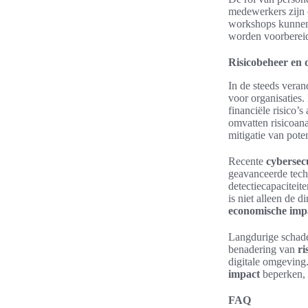
medewerkers zijn c
workshops kunnen 
worden voorbereid
Risicobeheer en 
In de steeds vera
voor organisaties.
financiële risico’
omvatten risicoana
mitigatie van pote
Recente
cybersec
geavanceerde tech
detectiecapacitei
is niet alleen de 
economische imp
Langdurige schade
benadering van
ri
digitale omgeving.
impact
beperken, 
FAQ