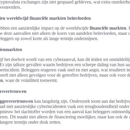
ryptovaluta exchanges zijn niet gespaard gebleven, wat extra onzekerhe
vesteerders.
en wereldwijd financiële markten beïnvloeden
bben een aanzienlijke impact op de wereldwijde
financiële markten
. 
e deze aanvallen niet alleen de koers van aandelen beïnvloeden, maar 
leggers op zowel korte als lange termijn ondermijnen.
lenmarkten
f het doelwit wordt van een cyberaanval, kan dit leiden tot onmiddelli
Er zijn talloze gevallen waarin bedrijven een scherpe daling van hun a
erincident. Beleggers reageren vaak snel en met angst, wat resulteert in
eeft niet alleen gevolgen voor de getroffen bedrijven, maar ook voor d
en
, waar de volatiliteit toeneemt.
ersvertrouwen
leggersvertrouwen
kan langdurig zijn. Onderzoek toont aan dat bedrijve
d met aanzienlijke cyberincidenten vaak een terughoudendheid onder 
j opnieuw het slachtoffer worden van een aanval kan beleggers ontmoed
teren. Dit maakt niet alleen de financiering moeilijker, maar kan ook de
 langere termijn onder druk zetten.