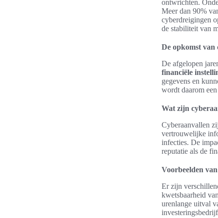
ontwrichten. Onder
Meer dan 90% va
cyberdreigingen op
de stabiliteit van
De opkomst van c
De afgelopen jare
financiële instell
gegevens en kunne
wordt daarom een 
Wat zijn cyberaa
Cyberaanvallen zi
vertrouwelijke in
infecties. De impa
reputatie als de fin
Voorbeelden van 
Er zijn verschille
kwetsbaarheid van
urenlange uitval 
investeringsbedri