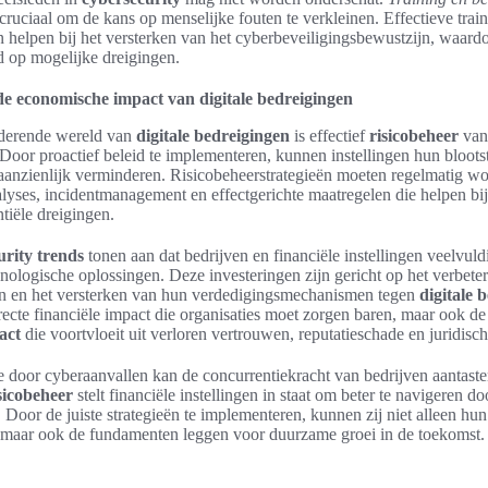
ruciaal om de kans op menselijke fouten te verkleinen. Effectieve trai
helpen bij het versterken van het cyberbeveiligingsbewustzijn, waar
 op mogelijke dreigingen.
de economische impact van digitale bedreigingen
nderende wereld van
digitale bedreigingen
is effectief
risicobeheer
van 
 Door proactief beleid te implementeren, kunnen instellingen hun bloots
s aanzienlijk verminderen. Risicobeheerstrategieën moeten regelmatig w
lyses, incidentmanagement en effectgerichte maatregelen die helpen bij 
ntiële dreigingen.
urity trends
tonen aan dat bedrijven en financiële instellingen veelvuld
nologische oplossingen. Deze investeringen zijn gericht op het verbete
ten en het versterken van hun verdedigingsmechanismen tegen
digitale 
directe financiële impact die organisaties moet zorgen baren, maar ook de
act
die voortvloeit uit verloren vertrouwen, reputatieschade en juridisch
 door cyberaanvallen kan de concurrentiekracht van bedrijven aantasten
sicobeheer
stelt financiële instellingen in staat om beter te navigeren d
 Door de juiste strategieën te implementeren, kunnen zij niet alleen hu
maar ook de fundamenten leggen voor duurzame groei in de toekomst.