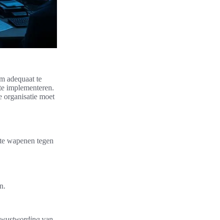
om adequaat te
 te implementeren.
e organisatie moet
te wapenen tegen
n.
ewustwording
van