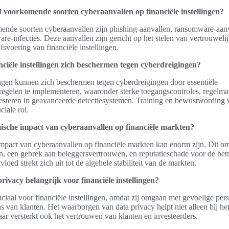
t voorkomende soorten cyberaanvallen op financiële instellingen?
nde soorten cyberaanvallen zijn phishing-aanvallen, ransomware-aa
re-infecties. Deze aanvallen zijn gericht op het stelen van vertrouwel
fsvoering van financiële instellingen.
ciële instellingen zich beschermen tegen cyberdreigingen?
lingen kunnen zich beschermen tegen cyberdreigingen door essentiële
regelen te implementeren, waaronder sterke toegangscontroles, regelma
vesteren in geavanceerde detectiesystemen. Training en bewustwordin
ciale rol.
ische impact van cyberaanvallen op financiële markten?
pact van cyberaanvallen op financiële markten kan enorm zijn. Dit om
en, een gebrek aan beleggersvertrouwen, en reputatieschade voor de be
vloed strekt zich uit tot de algehele stabiliteit van de markten.
ivacy belangrijk voor financiële instellingen?
uciaal voor financiële instellingen, omdat zij omgaan met gevoelige per
s van klanten. Het waarborgen van data privacy helpt niet alleen bij he
ar versterkt ook het vertrouwen van klanten en investeerders.