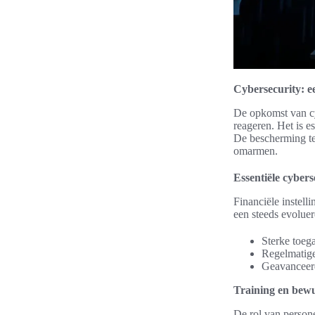
Cybersecurity: ee
De opkomst van cyb
reageren. Het is e
De bescherming teg
omarmen.
Essentiële cyber
Financiële instell
een steeds evolue
Sterke toeg
Regelmatige
Geavanceerde
Training en bew
De rol van person