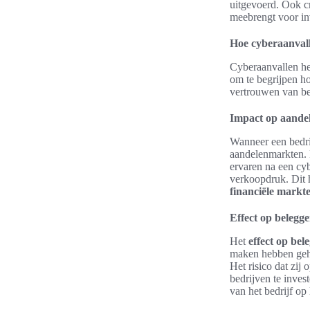
uitgevoerd. Ook c
meebrengt voor in
Hoe cyberaanvall
Cyberaanvallen he
om te begrijpen ho
vertrouwen van be
Impact op aande
Wanneer een bedrij
aandelenmarkten. 
ervaren na een cyb
verkoopdruk. Dit h
financiële markt
Effect op belegg
Het
effect op be
maken hebben geha
Het risico dat zi
bedrijven te inves
van het bedrijf op