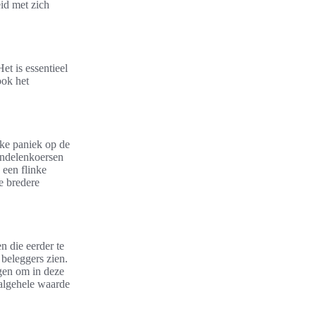
id met zich
Het is essentieel
ook het
jke paniek op de
andelenkoersen
 een flinke
e bredere
n die eerder te
beleggers zien.
igen om in deze
 algehele waarde