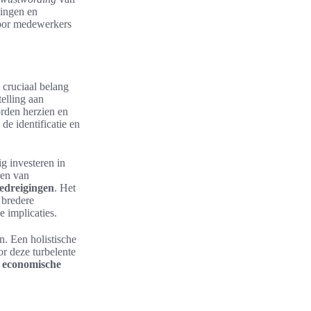
ningen en
door medewerkers
cruciaal belang
telling aan
orden herzien en
de identificatie en
ig investeren in
ren van
bedreigingen
. Het
 bredere
e implicaties.
. Een holistische
oor deze turbelente
n
economische