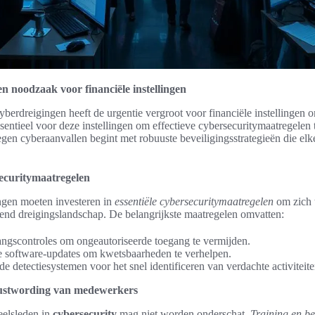
n noodzaak voor financiële instellingen
erdreigingen heeft de urgentie vergroot voor financiële instellingen 
ssentieel voor deze instellingen om effectieve cybersecuritymaatregelen
en cyberaanvallen begint met robuuste beveiligingsstrategieën die elk
securitymaatregelen
ingen moeten investeren in
essentiële cybersecuritymaatregelen
om zich 
rend dreigingslandschap. De belangrijkste maatregelen omvatten:
angscontroles om ongeautoriseerde toegang te vermijden.
 software-updates om kwetsbaarheden te verhelpen.
 detectiesystemen voor het snel identificeren van verdachte activiteite
ustwording van medewerkers
eelsleden in
cybersecurity
mag niet worden onderschat.
Training en b