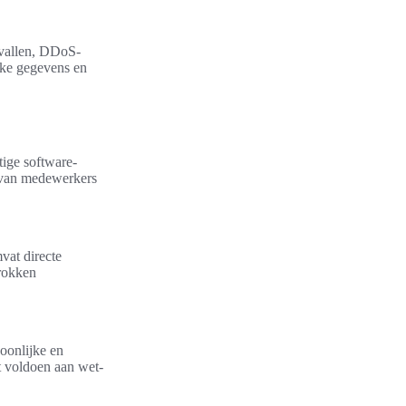
nvallen, DDoS-
ijke gegevens en
tige software-
g van medewerkers
vat directe
trokken
soonlijke en
t voldoen aan wet-