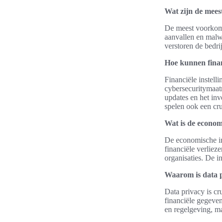
Wat zijn de mees
De meest voorkome
aanvallen en malwa
verstoren de bedrij
Hoe kunnen finan
Financiële instel
cybersecuritymaat
updates en het in
spelen ook een cru
Wat is de econom
De economische im
financiële verliez
organisaties. De in
Waarom is data pr
Data privacy is cr
financiële gegeven
en regelgeving, ma