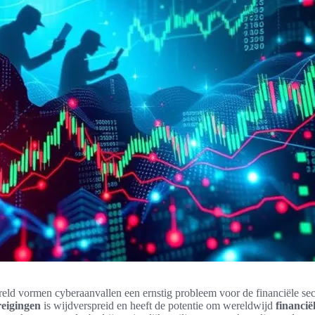
eld vormen cyberaanvallen een ernstig probleem voor de financiële sect
reigingen
is wijdverspreid en heeft de potentie om wereldwijd
financië