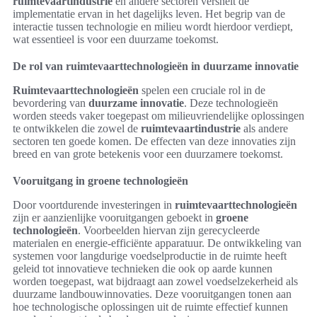
ruimtevaartindustrie
en andere sectoren versnelt de
implementatie ervan in het dagelijks leven. Het begrip van de
interactie tussen technologie en milieu wordt hierdoor verdiept,
wat essentieel is voor een duurzame toekomst.
De rol van ruimtevaarttechnologieën in duurzame innovatie
Ruimtevaarttechnologieën
spelen een cruciale rol in de
bevordering van
duurzame innovatie
. Deze technologieën
worden steeds vaker toegepast om milieuvriendelijke oplossingen
te ontwikkelen die zowel de
ruimtevaartindustrie
als andere
sectoren ten goede komen. De effecten van deze innovaties zijn
breed en van grote betekenis voor een duurzamere toekomst.
Vooruitgang in groene technologieën
Door voortdurende investeringen in
ruimtevaarttechnologieën
zijn er aanzienlijke vooruitgangen geboekt in
groene
technologieën
. Voorbeelden hiervan zijn gerecycleerde
materialen en energie-efficiënte apparatuur. De ontwikkeling van
systemen voor langdurige voedselproductie in de ruimte heeft
geleid tot innovatieve technieken die ook op aarde kunnen
worden toegepast, wat bijdraagt aan zowel voedselzekerheid als
duurzame landbouwinnovaties. Deze vooruitgangen tonen aan
hoe technologische oplossingen uit de ruimte effectief kunnen