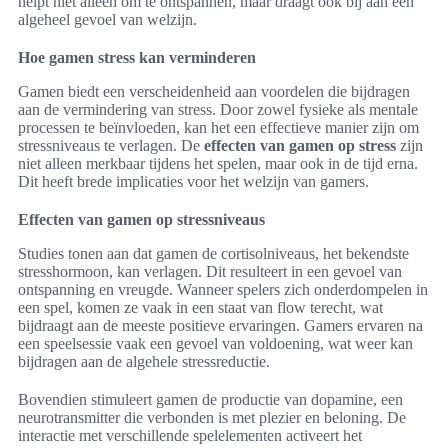
helpt niet alleen om te ontspannen, maar draagt ook bij aan een
algeheel gevoel van welzijn.
Hoe gamen stress kan verminderen
Gamen biedt een verscheidenheid aan voordelen die bijdragen
aan de vermindering van stress. Door zowel fysieke als mentale
processen te beïnvloeden, kan het een effectieve manier zijn om
stressniveaus te verlagen. De
effecten van gamen op stress
zijn
niet alleen merkbaar tijdens het spelen, maar ook in de tijd erna.
Dit heeft brede implicaties voor het welzijn van gamers.
Effecten van gamen op stressniveaus
Studies tonen aan dat gamen de cortisolniveaus, het bekendste
stresshormoon, kan verlagen. Dit resulteert in een gevoel van
ontspanning en vreugde. Wanneer spelers zich onderdompelen in
een spel, komen ze vaak in een staat van flow terecht, wat
bijdraagt aan de meeste positieve ervaringen. Gamers ervaren na
een speelsessie vaak een gevoel van voldoening, wat weer kan
bijdragen aan de algehele stressreductie.
Bovendien stimuleert gamen de productie van dopamine, een
neurotransmitter die verbonden is met plezier en beloning. De
interactie met verschillende spelelementen activeert het