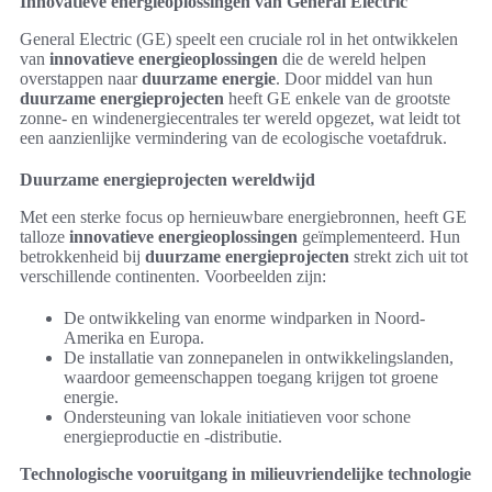
Innovatieve energieoplossingen van General Electric
General Electric (GE) speelt een cruciale rol in het ontwikkelen
van
innovatieve energieoplossingen
die de wereld helpen
overstappen naar
duurzame energie
. Door middel van hun
duurzame energieprojecten
heeft GE enkele van de grootste
zonne- en windenergiecentrales ter wereld opgezet, wat leidt tot
een aanzienlijke vermindering van de ecologische voetafdruk.
Duurzame energieprojecten wereldwijd
Met een sterke focus op hernieuwbare energiebronnen, heeft GE
talloze
innovatieve energieoplossingen
geïmplementeerd. Hun
betrokkenheid bij
duurzame energieprojecten
strekt zich uit tot
verschillende continenten. Voorbeelden zijn:
De ontwikkeling van enorme windparken in Noord-
Amerika en Europa.
De installatie van zonnepanelen in ontwikkelingslanden,
waardoor gemeenschappen toegang krijgen tot groene
energie.
Ondersteuning van lokale initiatieven voor schone
energieproductie en -distributie.
Technologische vooruitgang in milieuvriendelijke technologie