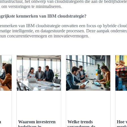
nfrastructuur, het ontwerp van cloudstrategieën die aan de bedrijfsdoel
l om verstoringen te minimaliseren.
ngrijkste kenmerken van IBM cloudstrategie?
kenmerken van IBM cloudstrategie omvatten een focus op hybride clo
atige intelligentie, en datagestuurde processen. Deze aanpak ondersteu
 hun concurrentievermogen en innovatievermogen.
n
Waarom investeren
Welke trends
Hoe v
bedrijven in
veranderen de
merk