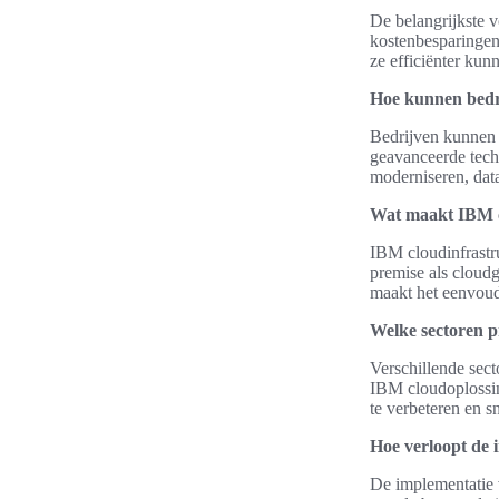
De belangrijkste v
kostenbesparingen
ze efficiënter ku
Hoe kunnen bedri
Bedrijven kunnen 
geavanceerde techn
moderniseren, data
Wat maakt IBM c
IBM cloudinfrastr
premise als cloudg
maakt het eenvoud
Welke sectoren p
Verschillende sect
IBM cloudoplossin
te verbeteren en s
Hoe verloopt de 
De implementatie 