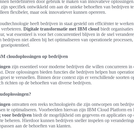
unnen herdefiniëren door gebruik te maken van innovatieve oplossingen
zijn specifiek ontwikkeld om aan de unieke behoeften van bedrijven te
lleen flexibeler, maar ook innovatiever kunnen opereren.
oudtechnologie heeft bedrijven in staat gesteld om efficiënter te werke
e verbeteren.
Digitale transformatie met IBM cloud
biedt organisaties
tuur, wat essentieel is voor het concurrentieel blijven in de snel verande
 bedrijven niet alleen bij het optimaliseren van operationele processen,
 groeipotentieel.
BM cloudoplossingen op bedrijven
ingen
zijn essentieel voor moderne bedrijven die willen concurreren in 
. Deze oplossingen bieden functies die bedrijven helpen hun operatione
groei te versnellen. Binnen deze context zijn er verschillende soorten 
ch richten op de behoeften van diverse bedrijven.
oudoplossingen?
ingen
omvatten een reeks technologieën die zijn ontworpen om bedrijven
ssen te optimaliseren. Voorbeelden hiervan zijn IBM Cloud Platform e
 voor bedrijven
biedt de mogelijkheid om gegevens en applicaties op 
te beheren. Hierdoor kunnen bedrijven sneller inspelen op verandering
anpassen aan de behoeften van klanten.