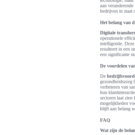
technologie, maar 
aan veranderende m
bedrijven in staat
Het belang van d
Digitale transfo
operationele effic
intelligentie. Dez
resulteert in een s
een significante st
De voordelen van
De
bedrijfsvoor
gezondheidszorg b
verbeteren van sam
hun klantinteracti
sectoren laat zien
mogelijkheden voor
blijft aan belang
FAQ
Wat zijn de bela