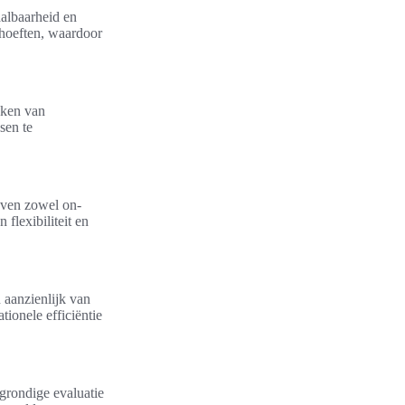
aalbaarheid en
ehoeften, waardoor
aken van
sen te
jven zowel on-
flexibiliteit en
 aanzienlijk van
ionele efficiëntie
grondige evaluatie