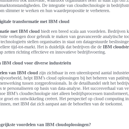
stimuleren ook innovatie, waardoor organisaties beter in staat zijn om z
arktomstandigheden. De integratie van cloudtechnologie in bedrijfsstra
 om slimmer te werken en hun waardepropositie te verbeteren.
igitale transformatie met IBM cloud
rmatie met IBM cloud
biedt een breed scala aan voordelen. Bedrijven
iëntie verhogen door gebruik te maken van geavanceerde analytische to
e technologieën stellen organisaties in staat om datagestuurde beslissing
nellere tijd-tot-markt. Het is duidelijk dat bedrijven die de
IBM cloudstr
ap zetten richting effectieve en innovatieve bedrijfsvoering.
 IBM cloud voor diverse industrieën
delen van IBM cloud
zijn zichtbaar in een uiteenlopend aantal industrie
ijvoorbeeld, helpt IBM’s cloud oplossingen bij het beheren van patiën
enwerking tussen zorgprofessionals. In de detailhandel stelt het bedrij
es te personaliseren op basis van data-analyse. Het succesverhaal van ve
 hoe IBM’s cloudtechnologie niet alleen bedrijfsprocessen transformeer
 groei en ontwikkeling creëert. Het perspectief op cloud computing in
 winnen, met IBM dat zich aanpast aan de behoeften van de toekomst.
ngrijkste voordelen van IBM cloudoplossingen?