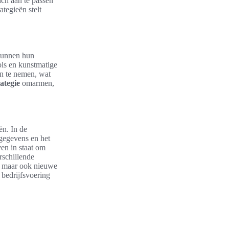
ich aan te passen
tegieën stelt
 kunnen hun
ols en kunstmatige
en te nemen, wat
ategie
omarmen,
ën. In de
tgegevens en het
ven in staat om
rschillende
t, maar ook nieuwe
 bedrijfsvoering