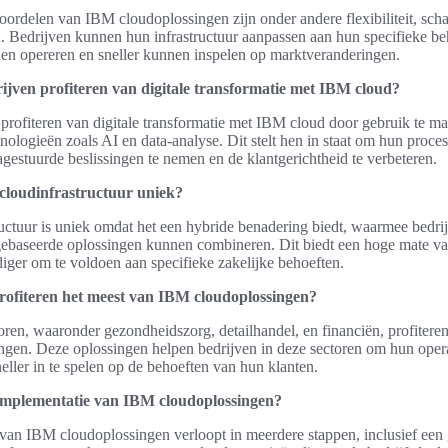
oordelen van IBM cloudoplossingen zijn onder andere flexibiliteit, sch
. Bedrijven kunnen hun infrastructuur aanpassen aan hun specifieke b
nnen opereren en sneller kunnen inspelen op marktveranderingen.
jven profiteren van digitale transformatie met IBM cloud?
profiteren van digitale transformatie met IBM cloud door gebruik te m
ologieën zoals AI en data-analyse. Dit stelt hen in staat om hun proces
gestuurde beslissingen te nemen en de klantgerichtheid te verbeteren.
loudinfrastructuur uniek?
uctuur is uniek omdat het een hybride benadering biedt, waarmee bedri
ebaseerde oplossingen kunnen combineren. Dit biedt een hoge mate van 
iger om te voldoen aan specifieke zakelijke behoeften.
rofiteren het meest van IBM cloudoplossingen?
oren, waaronder gezondheidszorg, detailhandel, en financiën, profiteren
gen. Deze oplossingen helpen bedrijven in deze sectoren om hun operat
neller in te spelen op de behoeften van hun klanten.
implementatie van IBM cloudoplossingen?
van IBM cloudoplossingen verloopt in meerdere stappen, inclusief een 