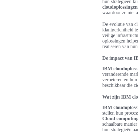
hun strategieën k
cloudoplossingen
waardoor ze niet a
De evolutie van cl
klantgerichtheid t
veilige infrastruc
oplossingen helpen
realiseren van hun
De impact van I
IBM cloudoploss
veranderende markt
verbeteren en hun 
beschikbaar die zi
Wat zijn IBM cl
IBM cloudoploss
stellen hun proce
Cloud computing
schaalbare manier 
hun strategieën a