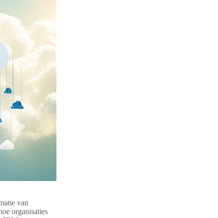
rmatie van
t hoe organisaties