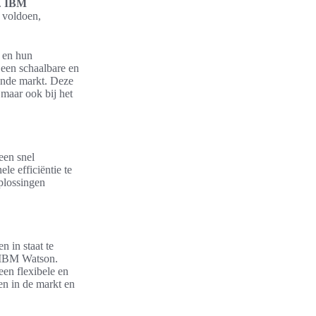
.
IBM
 voldoen,
n en hun
 een schaalbare en
rende markt. Deze
 maar ook bij het
een snel
le efficiëntie te
oplossingen
 in staat te
n IBM Watson.
een flexibele en
en in de markt en