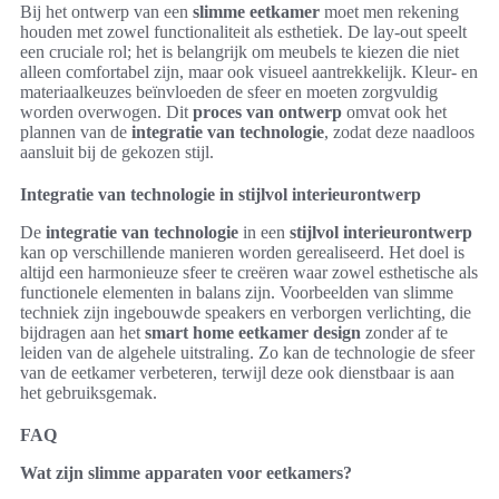
Bij het ontwerp van een
slimme eetkamer
moet men rekening
houden met zowel functionaliteit als esthetiek. De lay-out speelt
een cruciale rol; het is belangrijk om meubels te kiezen die niet
alleen comfortabel zijn, maar ook visueel aantrekkelijk. Kleur- en
materiaalkeuzes beïnvloeden de sfeer en moeten zorgvuldig
worden overwogen. Dit
proces van ontwerp
omvat ook het
plannen van de
integratie van technologie
, zodat deze naadloos
aansluit bij de gekozen stijl.
Integratie van technologie in stijlvol interieurontwerp
De
integratie van technologie
in een
stijlvol interieurontwerp
kan op verschillende manieren worden gerealiseerd. Het doel is
altijd een harmonieuze sfeer te creëren waar zowel esthetische als
functionele elementen in balans zijn. Voorbeelden van slimme
techniek zijn ingebouwde speakers en verborgen verlichting, die
bijdragen aan het
smart home eetkamer design
zonder af te
leiden van de algehele uitstraling. Zo kan de technologie de sfeer
van de eetkamer verbeteren, terwijl deze ook dienstbaar is aan
het gebruiksgemak.
FAQ
Wat zijn slimme apparaten voor eetkamers?