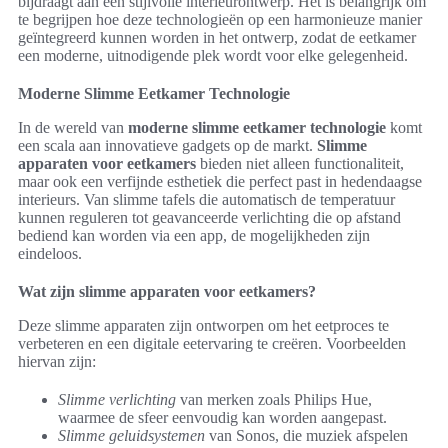
bijdraagt aan een stijlvolle interieurontwerp. Het is belangrijk om
te begrijpen hoe deze technologieën op een harmonieuze manier
geïntegreerd kunnen worden in het ontwerp, zodat de eetkamer
een moderne, uitnodigende plek wordt voor elke gelegenheid.
Moderne Slimme Eetkamer Technologie
In de wereld van
moderne slimme eetkamer technologie
komt
een scala aan innovatieve gadgets op de markt.
Slimme
apparaten voor eetkamers
bieden niet alleen functionaliteit,
maar ook een verfijnde esthetiek die perfect past in hedendaagse
interieurs. Van slimme tafels die automatisch de temperatuur
kunnen reguleren tot geavanceerde verlichting die op afstand
bediend kan worden via een app, de mogelijkheden zijn
eindeloos.
Wat zijn slimme apparaten voor eetkamers?
Deze slimme apparaten zijn ontworpen om het eetproces te
verbeteren en een digitale eetervaring te creëren. Voorbeelden
hiervan zijn:
Slimme verlichting
van merken zoals Philips Hue,
waarmee de sfeer eenvoudig kan worden aangepast.
Slimme geluidsystemen
van Sonos, die muziek afspelen