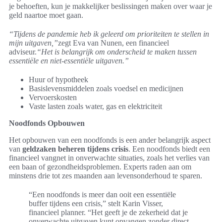
je behoeften, kun je makkelijker beslissingen maken over waar je
geld naartoe moet gaan.
“Tijdens de pandemie heb ik geleerd om prioriteiten te stellen in
mijn uitgaven,”
zegt Eva van Nunen, een financieel
adviseur.
“Het is belangrijk om onderscheid te maken tussen
essentiële en niet-essentiële uitgaven.”
Huur of hypotheek
Basislevensmiddelen zoals voedsel en medicijnen
Vervoerskosten
Vaste lasten zoals water, gas en elektriciteit
Noodfonds Opbouwen
Het opbouwen van een noodfonds is een ander belangrijk aspect
van
geldzaken beheren tijdens crisis
. Een noodfonds biedt een
financieel vangnet in onverwachte situaties, zoals het verlies van
een baan of gezondheidsproblemen. Experts raden aan om
minstens drie tot zes maanden aan levensonderhoud te sparen.
“Een noodfonds is meer dan ooit een essentiële
buffer tijdens een crisis,” stelt Karin Visser,
financieel planner. “Het geeft je de zekerheid dat je
onverwachte uitgaven kunt opvangen zonder direct