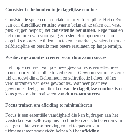
Consistentie behouden in je dagelijkse routine
Consistentie spelen een cruciale rol in zelfdiscipline. Het creëren
van een
dagelijkse routine
waarin belangrijke taken een vaste
plek krijgen helpt bij het
consistentie behouden
. Regelmaat en
het monitoren van voortgang zijn sleutelcomponenten. Door
dagelijks op gezette tijden aan taken te werken, versterkt men de
zelfdiscipline en bereikt men betere resultaten op lange termijn.
Positieve gewoontes creëren voor duurzaam succes
Het implementeren van positieve gewoontes is een effectieve
manier om zelfdiscipline te verbeteren. Gewoontevorming vereist
tijd en toewijding. Beloningen en zelfreflectie helpen bij het
verduurzamen van deze gewoontes. Wanneer positieve
gewoontes deel gaan uitmaken van de
dagelijkse routine
, is de
kans groot op het realiseren van
duurzaam succes
.
Focus trainen om afleiding te minimaliseren
Focus is een essentiële vaardigheid die kan bijdragen aan het
versterken van zelfdiscipline. Technieken zoals het creëren van
een geschikte werkomgeving en het toepassen van
tijdmanagementstrategieën helpen bij het
afleiding