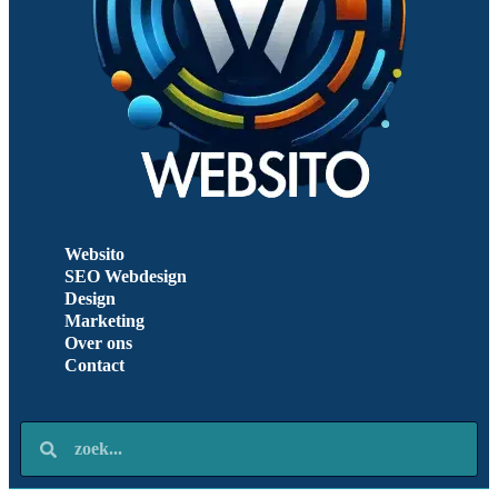
Websito
SEO Webdesign
Design
Marketing
Over ons
Contact