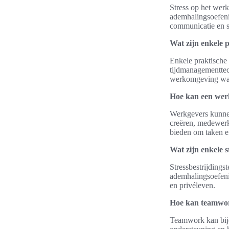
Stress op het wer
ademhalingsoefeni
communicatie en s
Wat zijn enkele 
Enkele praktische
tijdmanagementtec
werkomgeving waar
Hoe kan een wer
Werkgevers kunnen
creëren, medewerk
bieden om taken ef
Wat zijn enkele s
Stressbestrijding
ademhalingsoefeni
en privéleven.
Hoe kan teamwor
Teamwork kan bijd