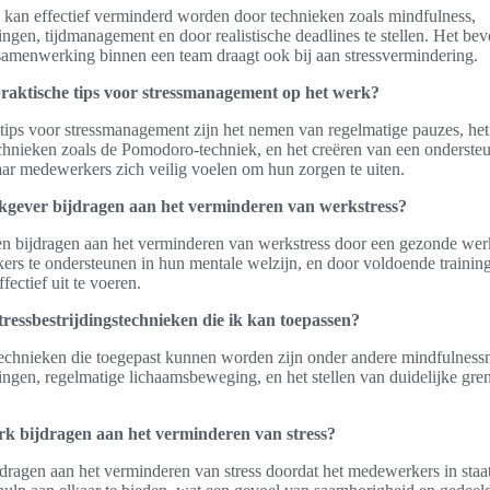
k kan effectief verminderd worden door technieken zoals mindfulness,
ngen, tijdmanagement en door realistische deadlines te stellen. Het be
amenwerking binnen een team draagt ook bij aan stressvermindering.
praktische tips voor stressmanagement op het werk?
 tips voor stressmanagement zijn het nemen van regelmatige pauzes, he
hnieken zoals de Pomodoro-techniek, en het creëren van een onderste
 medewerkers zich veilig voelen om hun zorgen te uiten.
kgever bijdragen aan het verminderen van werkstress?
 bijdragen aan het verminderen van werkstress door een gezonde werk
ers te ondersteunen in hun mentale welzijn, en door voldoende trainin
fectief uit te voeren.
tressbestrijdingstechnieken die ik kan toepassen?
stechnieken die toegepast kunnen worden zijn onder andere mindfulnessm
ngen, regelmatige lichaamsbeweging, en het stellen van duidelijke gre
k bijdragen aan het verminderen van stress?
ragen aan het verminderen van stress doordat het medewerkers in staat