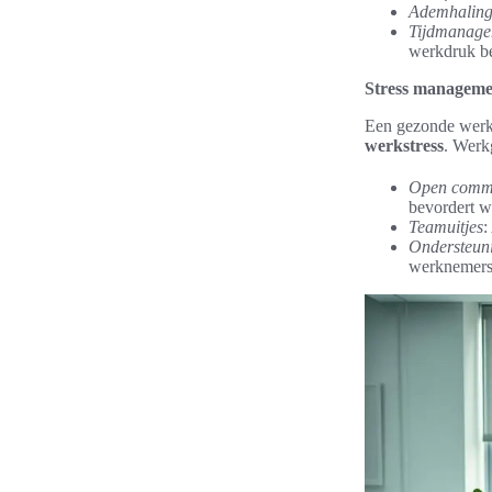
Ademhaling
Tijdmanage
werkdruk be
Stress manageme
Een gezonde werkc
werkstress
. Werk
Open commu
bevordert we
Teamuitjes
:
Ondersteun
werknemers i