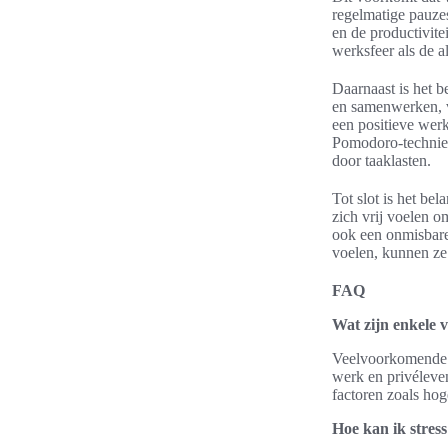
regelmatige pauzes
en de productivit
werksfeer als de a
Daarnaast is het b
en samenwerken, v
een positieve wer
Pomodoro-techniek
door taaklasten.
Tot slot is het b
zich vrij voelen o
ook een onmisbare
voelen, kunnen ze
FAQ
Wat zijn enkele 
Veelvoorkomende o
werk en privéleve
factoren zoals ho
Hoe kan ik stres