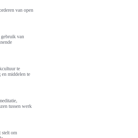
vorderen van open
t gebruik van
unende
cultuur te
g en middelen te
editatie,
nzen tussen werk
 stelt om