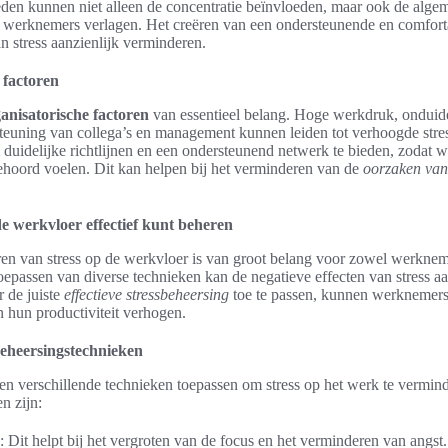
en kunnen niet alleen de concentratie beïnvloeden, maar ook de algem
n werknemers verlagen. Het creëren van een ondersteunende en comfor
n stress aanzienlijk verminderen.
 factoren
anisatorische factoren
van essentieel belang. Hoge werkdruk, onduide
teuning van collega’s en management kunnen leiden tot verhoogde stress
 duidelijke richtlijnen en een ondersteunend netwerk te bieden, zodat 
hoord voelen. Dit kan helpen bij het verminderen van de
oorzaken van 
de werkvloer effectief kunt beheren
ren van stress op de werkvloer is van groot belang voor zowel werknem
epassen van diverse technieken kan de negatieve effecten van stress aa
 de juiste
effectieve stressbeheersing
toe te passen, kunnen werknemers
 hun productiviteit verhogen.
beheersingstechnieken
 verschillende technieken toepassen om stress op het werk te vermin
n zijn:
: Dit helpt bij het vergroten van de focus en het verminderen van angst.