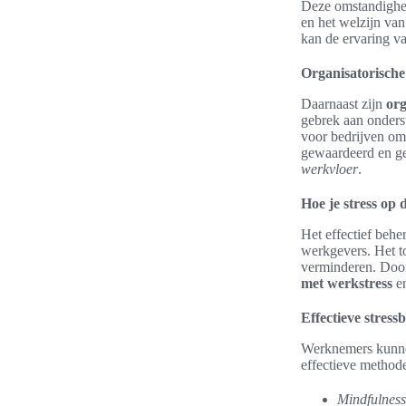
Deze omstandighed
en het welzijn va
kan de ervaring va
Organisatorische
Daarnaast zijn
org
gebrek aan onders
voor bedrijven om
gewaardeerd en ge
werkvloer
.
Hoe je stress op 
Het effectief behe
werkgevers. Het to
verminderen. Door
met werkstress
en
Effectieve stress
Werknemers kunnen
effectieve methode
Mindfulness