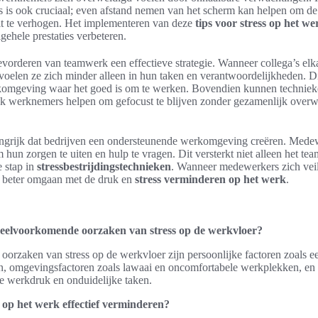
 is ook cruciaal; even afstand nemen van het scherm kan helpen om de g
eit te verhogen. Het implementeren van deze
tips voor stress op het we
lgehele prestaties verbeteren.
evorderen van teamwerk een effectieve strategie. Wanneer collega’s el
oelen ze zich minder alleen in hun taken en verantwoordelijkheden. Dit
komgeving waar het goed is om te werken. Bovendien kunnen techniek
 werknemers helpen om gefocust te blijven zonder gezamenlijk overwe
elangrijk dat bedrijven een ondersteunende werkomgeving creëren. Med
m hun zorgen te uiten en hulp te vragen. Dit versterkt niet alleen het te
 stap in
stressbestrijdingstechnieken
. Wanneer medewerkers zich veil
 beter omgaan met de druk en
stress verminderen op het werk
.
veelvoorkomende oorzaken van stress op de werkvloer?
orzaken van stress op de werkvloer zijn persoonlijke factoren zoals e
n, omgevingsfactoren zoals lawaai en oncomfortabele werkplekken, en 
ge werkdruk en onduidelijke taken.
s op het werk effectief verminderen?