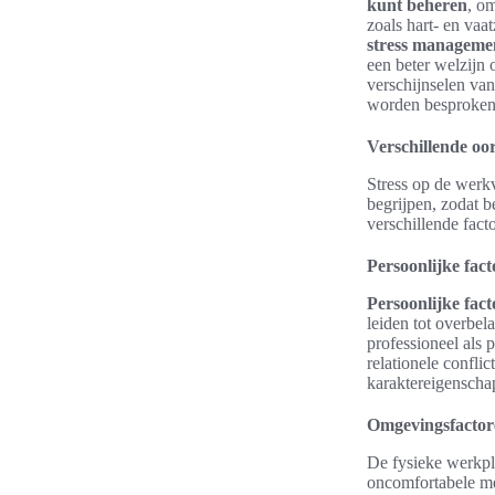
kunt beheren
, o
zoals hart- en vaa
stress manageme
een beter welzijn 
verschijnselen va
worden besproken
Verschillende oo
Stress op de werk
begrijpen, zodat 
verschillende fact
Persoonlijke fac
Persoonlijke fact
leiden tot overbe
professioneel als 
relationele confli
karaktereigenschap
Omgevingsfactor
De fysieke werkpl
oncomfortabele me