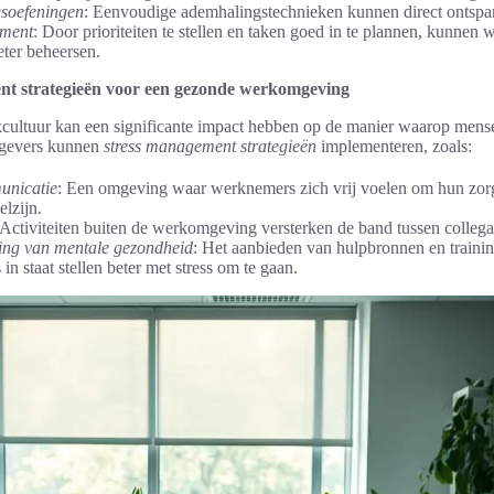
soefeningen
: Eenvoudige ademhalingstechnieken kunnen direct ontspa
ment
: Door prioriteiten te stellen en taken goed in te plannen, kunnen
ter beheersen.
nt strategieën voor een gezonde werkomgeving
ultuur kan een significante impact hebben op de manier waarop men
gevers kunnen
stress management strategieën
implementeren, zoals:
nicatie
: Een omgeving waar werknemers zich vrij voelen om hun zorg
lzijn.
 Activiteiten buiten de werkomgeving versterken de band tussen collega
ing van mentale gezondheid
: Het aanbieden van hulpbronnen en traini
n staat stellen beter met stress om te gaan.