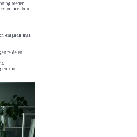
nning bieden.
 werknemers hun
sen
omgaan met
en te delen
’s.
ngen kan