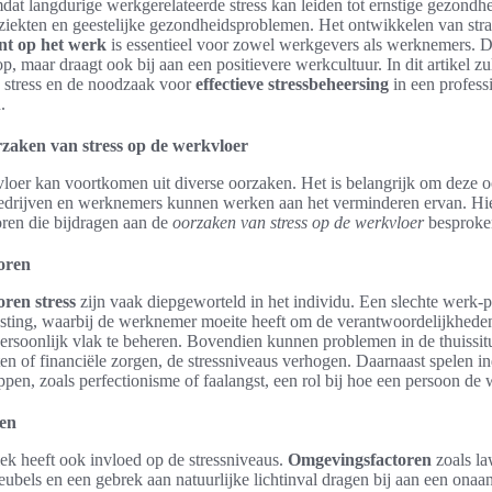
mdat langdurige werkgerelateerde stress kan leiden tot ernstige gezond
tziekten en geestelijke gezondheidsproblemen. Het ontwikkelen van str
nt op het werk
is essentieel voor zowel werkgevers als werknemers. Dit
op, maar draagt ook bij aan een positievere werkcultuur. In dit artikel zu
n stress en de noodzaak voor
effectieve stressbeheersing
in een profes
.
rzaken van stress op de werkvloer
vloer kan voortkomen uit diverse oorzaken. Het is belangrijk om deze o
bedrijven en werknemers kunnen werken aan het verminderen ervan. H
oren die bijdragen aan de
oorzaken van stress op de werkvloer
besproke
toren
oren stress
zijn vaak diepgeworteld in het individu. Een slechte werk-
lasting, waarbij de werknemer moeite heeft om de verantwoordelijkhed
persoonlijk vlak te beheren. Bovendien kunnen problemen in de thuissitu
cten of financiële zorgen, de stressniveaus verhogen. Daarnaast spelen i
pen, zoals perfectionisme of faalangst, een rol bij hoe een persoon de 
en
ek heeft ook invloed op de stressniveaus.
Omgevingsfactoren
zoals la
ubels en een gebrek aan natuurlijke lichtinval dragen bij aan een onaa