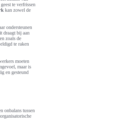
eest te verfrissen
rk
kan zowel de
kaar ondersteunen
 draagt bij aan
en zoals de
ldigd te raken
ewerkers moeten
amgevoel, maar is
ig en gesteund
en onbalans tussen
organisatorische