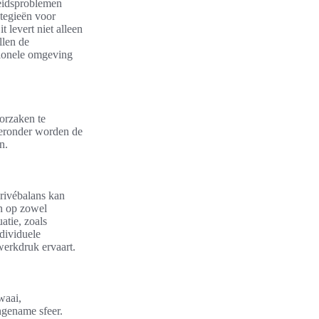
heidsproblemen
ategieën voor
 levert niet alleen
llen de
sionele omgeving
orzaken te
ieronder worden de
n.
privébalans kan
en op zowel
atie, zoals
ndividuele
werkdruk ervaart.
waai,
ngename sfeer.