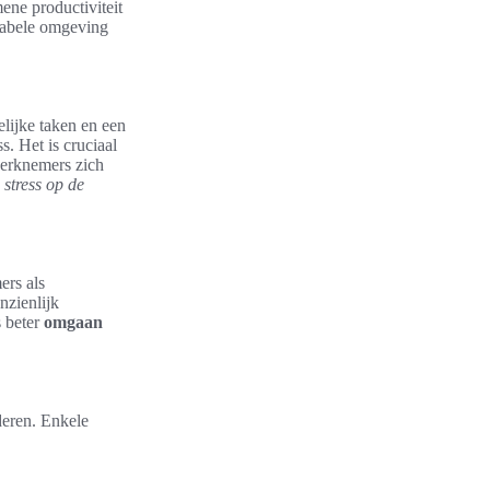
ene productiviteit
tabele omgeving
lijke taken en een
. Het is cruciaal
werknemers zich
stress op de
ers als
nzienlijk
 beter
omgaan
deren. Enkele