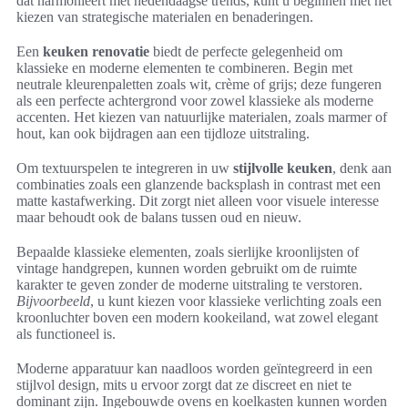
dat harmonieert met hedendaagse trends, kunt u beginnen met het
kiezen van strategische materialen en benaderingen.
Een
keuken renovatie
biedt de perfecte gelegenheid om
klassieke en moderne elementen te combineren. Begin met
neutrale kleurenpaletten zoals wit, crème of grijs; deze fungeren
als een perfecte achtergrond voor zowel klassieke als moderne
accenten. Het kiezen van natuurlijke materialen, zoals marmer of
hout, kan ook bijdragen aan een tijdloze uitstraling.
Om textuurspelen te integreren in uw
stijlvolle keuken
, denk aan
combinaties zoals een glanzende backsplash in contrast met een
matte kastafwerking. Dit zorgt niet alleen voor visuele interesse
maar behoudt ook de balans tussen oud en nieuw.
Bepaalde klassieke elementen, zoals sierlijke kroonlijsten of
vintage handgrepen, kunnen worden gebruikt om de ruimte
karakter te geven zonder de moderne uitstraling te verstoren.
Bijvoorbeeld
, u kunt kiezen voor klassieke verlichting zoals een
kroonluchter boven een modern kookeiland, wat zowel elegant
als functioneel is.
Moderne apparatuur kan naadloos worden geïntegreerd in een
stijlvol design, mits u ervoor zorgt dat ze discreet en niet te
dominant zijn. Ingebouwde ovens en koelkasten kunnen worden