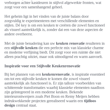
verborgen achter kastdeuren in stijlvol afgewerkte fronten, wat
zorgt voor een samenhangend geheel.
Het geheim ligt in het vinden van de juiste balans door
zorgvuldig te experimenteren met verschillende elementen en
stijlen. Dé key is om een keuken te creëren die zowel functioneel
als visueel aantrekkelijk is, zonder dat een van deze aspecten de
andere overheerst.
Met de juiste benadering kan uw
keuken renovatie
resulteren in
een
stijlvolle keuken
die een perfecte mix van klassieke charme
en moderne verfijning biedt. Dit zorgt voor een ruimte die niet
alleen prachtig uitziet, maar ook uitnodigend en warm aanvoelt.
Inspiratie voor een Stijlvolle Keukenrenovatie
Bij het plannen van een
keukenrenovatie
, is inspiratie essentieel
om tot een stijlvolle keuken te komen die zowel visueel
aantrekkelijk als functioneel is. Er zijn talloze voorbeelden van
schitterende transformaties waarbij klassieke elementen naadloos
zijn geïntegreerd in een moderne keuken. Bekende
interieurontwerpers zoals Piet Boon en Remy Meijers hebben
indrukwekkende projecten gerealiseerd waarin een
tijdloos
design
centraal staat.