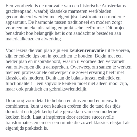
Een voorbeeld is de renovatie van een historische Amsterdams
grachtenpand, waarbij klassieke marmeren werkbladen
gecombineerd werden met eigentijdse kastfronten en moderne
apparatuur. De harmonie tussen traditioneel en modern zorgt
voor een unieke uitstraling en praktische leefruimte. Dit project
benadrukt hoe belangrijk het is om aandacht te besteden aan
materiaalkeuze en afwerking.
Voor lezers die van plan zijn een
keukenrenovatie
uit te voeren,
zijn er enkele tips om in gedachten te houden. Begin met een
helder plan en inspiratiebord, waarin u voorbeelden verzamelt
van ontwerpen die u aanspreken. Overweeg om samen te werken
met een professionele ontwerper die zowel ervaring heeft met
klassiek als modern. Denk aan de balans tussen esthetiek en
functionaliteit – een stijlvolle keuken moet niet alleen mooi zijn,
maar ook praktisch en gebruiksvriendelijk.
Door oog voor detail te hebben en durven oud en nieuw te
combineren, kunt u een keuken creëren die de tand des tijds
doorstaat en tegelijkertijd alle gemakken van een moderne
keuken biedt. Laat u inspireren door eerdere succesvolle
transformaties en creëer een ruimte die zowel klassiek elegant als
eigentijds praktisch is.