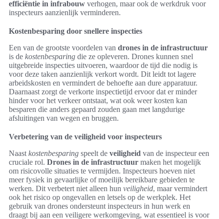
efficiëntie in infrabouw
verhogen, maar ook de werkdruk voor
inspecteurs aanzienlijk verminderen.
Kostenbesparing door snellere inspecties
Een van de grootste voordelen van
drones in de infrastructuur
is de
kostenbesparing
die ze opleveren. Drones kunnen snel
uitgebreide inspecties uitvoeren, waardoor de tijd die nodig is
voor deze taken aanzienlijk verkort wordt. Dit leidt tot lagere
arbeidskosten en vermindert de behoefte aan dure apparatuur.
Daarnaast zorgt de verkorte inspectietijd ervoor dat er minder
hinder voor het verkeer ontstaat, wat ook weer kosten kan
besparen die anders gepaard zouden gaan met langdurige
afsluitingen van wegen en bruggen.
Verbetering van de veiligheid voor inspecteurs
Naast
kostenbesparing
speelt de
veiligheid
van de inspecteur een
cruciale rol.
Drones in de infrastructuur
maken het mogelijk
om risicovolle situaties te vermijden. Inspecteurs hoeven niet
meer fysiek in gevaarlijke of moeilijk bereikbare gebieden te
werken. Dit verbetert niet alleen hun
veiligheid
, maar vermindert
ook het risico op ongevallen en letsels op de werkplek. Het
gebruik van drones ondersteunt inspecteurs in hun werk en
draagt bij aan een veiligere werkomgeving, wat essentieel is voor