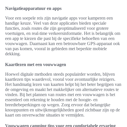
Navigatieapparatuur en apps
Voor een soepele reis zijn navigatie apps voor kamperen een
handige keuze. Veel van deze applicaties bieden speciale
functies, zoals routes die zijn geoptimaliseerd voor grotere
voertuigen, en real-time verkeersinformatie. Het is belangrijk om
een app te kiezen die past bij de specifieke behoeften van een
vouwwagen. Daarnaast kan een betrouwbare GPS-apparaat ook
van pas komen, vooral in gebieden met beperkte mobiele
dekking.
Kaartlezen met een vouwwagen
Hoewel digitale methoden steeds populairder worden, blijven
kaartlezen tips waardevol, vooral voor avontuurlijke reizigers.
Het handmatig lezen van kaarten helpt bij het beter begrijpen van
de omgeving en maakt het makkelijker om alternatieve routes te
vinden. Bij het plannen van routes met een vouwwagen is het
essentieel om rekening te houden met de hoogte- en
breedtebeperkingen op wegen. Zorg ervoor dat belangrijke
knooppunten en uitwijkmogelijkheden goed zichtbaar zijn op de
kaart om onverwachte situaties te vermijden.
Vouwwagen camping tips voor een comfortabele ervaring