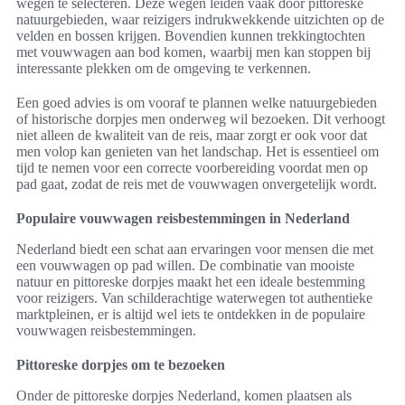
wegen te selecteren. Deze wegen leiden vaak door pittoreske
natuurgebieden, waar reizigers indrukwekkende uitzichten op de
velden en bossen krijgen. Bovendien kunnen trekkingtochten
met vouwwagen aan bod komen, waarbij men kan stoppen bij
interessante plekken om de omgeving te verkennen.
Een goed advies is om vooraf te plannen welke natuurgebieden
of historische dorpjes men onderweg wil bezoeken. Dit verhoogt
niet alleen de kwaliteit van de reis, maar zorgt er ook voor dat
men volop kan genieten van het landschap. Het is essentieel om
tijd te nemen voor een correcte voorbereiding voordat men op
pad gaat, zodat de reis met de vouwwagen onvergetelijk wordt.
Populaire vouwwagen reisbestemmingen in Nederland
Nederland biedt een schat aan ervaringen voor mensen die met
een vouwwagen op pad willen. De combinatie van mooiste
natuur en pittoreske dorpjes maakt het een ideale bestemming
voor reizigers. Van schilderachtige waterwegen tot authentieke
marktpleinen, er is altijd wel iets te ontdekken in de populaire
vouwwagen reisbestemmingen.
Pittoreske dorpjes om te bezoeken
Onder de pittoreske dorpjes Nederland, komen plaatsen als