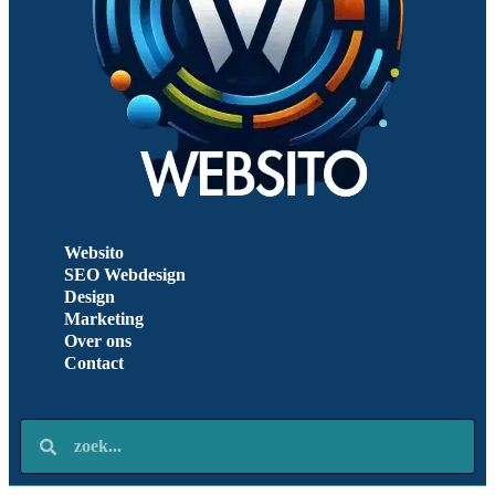
Websito
SEO Webdesign
Design
Marketing
Over ons
Contact