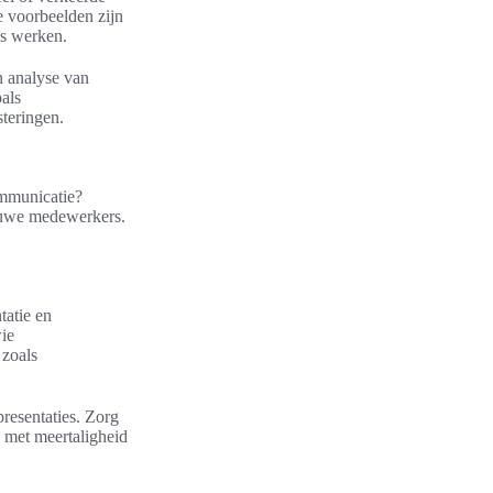
e voorbeelden zijn
’s werken.
n analyse van
als
steringen.
ommunicatie?
euwe medewerkers.
tatie en
ie
 zoals
resentaties. Zorg
 met meertaligheid