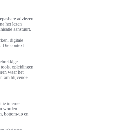
toepasbare adviezen
 na het lezen
nisatie aanstuurt.
ken, digitale
. Die context
gebrekkige
 tools, opleidingen
eren waar het
ten om blijvende
tie interne
len worden
wn, bottom-up en