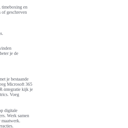
, timeboxing en
s of geschreven
s.
 vinden
eter je de
 met je bestaande
weeg Microsoft 365
integratie kijk je
rics. Voeg
p digitale
ders. Werk samen
r maatwerk.
racties.