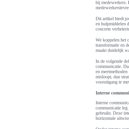
bij medewerkers. E
medewerkerstevred
Dit artikel biedt 
en hulpmiddelen di
concrete verbeteri
We koppelen het o
transformatie en 
maakt duidelijk w
In de volgende de
communicatie. Daar
en meetmethoden om
misloopt, dan stra
vooruitgang te me
Interne communic
Interne communicat
communicatie leg 
gebruikt. Deze int
horizontale uitwis