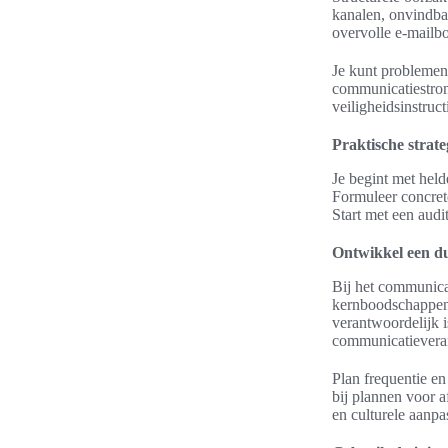
kanalen, onvindba
overvolle e-mailbo
Je kunt problemen
communicatiestrome
veiligheidsinstruc
Praktische strat
Je begint met held
Formuleer concret
Start met een audi
Ontwikkel een du
Bij het communica
kernboodschappen.
verantwoordelijk 
communicatieveran
Plan frequentie en
bij plannen voor 
en culturele aanpa