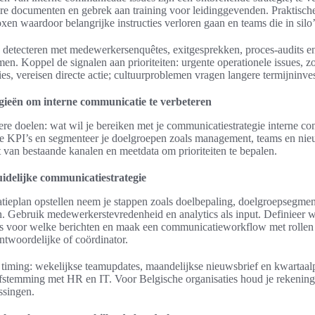
re documenten en gebrek aan training voor leidinggevenden. Praktisch
xen waardoor belangrijke instructies verloren gaan en teams die in silo
 detecteren met medewerkersenquêtes, exitgesprekken, proces-audits e
n. Koppel de signalen aan prioriteiten: urgente operationele issues, zo
ties, vereisen directe actie; cultuurproblemen vragen langere termijninve
egieën om interne communicatie te verbeteren
ere doelen: wat wil je bereiken met je communicatiestrategie interne c
e KPI’s en segmenteer je doelgroepen zoals management, teams en ni
t van bestaande kanalen en meetdata om prioriteiten te bepalen.
idelijke communicatiestrategie
tieplan opstellen neem je stappen zoals doelbepaling, doelgroepsegmen
 Gebruik medewerkerstevredenheid en analytics als input. Definieer w
is voor welke berichten en maak een communicatieworkflow met rollen
twoordelijke of coördinator.
 timing: wekelijkse teamupdates, maandelijkse nieuwsbrief en kwartaalp
afstemming met HR en IT. Voor Belgische organisaties houd je rekening
ssingen.