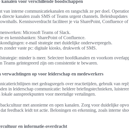
e kanalen voor verschillende boodschappen
t van interne communicatiekanalen en rangschik ze per doel. Operation
a directe kanalen zoals SMS of Teams urgent channels. Beleidsupdates p
s townhalls. Kennisoverdracht faciliteer je via SharePoint, Confluence of
menwerken: Microsoft Teams of Slack.
e en kennisbanken: SharePoint of Confluence.
kondigingen: e-mail strategie met duidelijke onderwerpregels.
 zonder vaste pc: digitale kiosks, drukwerk of SMS.
lstrategie: minder is meer. Selecteer hoofdkanalen en voorkom overlap
en Teams geïntegreerd zijn om consistentie te bewaren.
 en verwachtingen op voor leiderschap en medewerkers
atierichtlijnen met gedragsregels over reactietijden, gebruik van reply-
den in leiderschap communicatie: heldere briefingstechnieken, luisteren
 lokale aanspreekpunten voor meertalige vertalingen.
dbackcultuur met anonieme en open kanalen. Zorg voor duidelijke opvo
at feedback leidt tot actie. Beloningen en erkenning, zoals interne sho
rcultuur en informatie‑overdracht