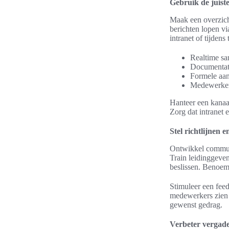
Gebruik de juist
Maak een overzich
berichten lopen vi
intranet of tijden
Realtime sa
Documentati
Formele aan
Medewerkers
Hanteer een kanaa
Zorg dat intranet 
Stel richtlijnen
Ontwikkel communic
Train leidinggeven
beslissen. Benoem
Stimuleer een fee
medewerkers zien d
gewenst gedrag.
Verbeter vergade