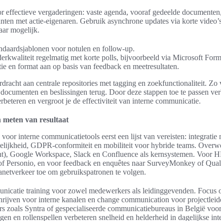
or effectieve vergaderingen: vaste agenda, vooraf gedeelde documenten
unten met actie-eigenaren. Gebruik asynchrone updates via korte video’
ar mogelijk.
ndaardsjablonen voor notulen en follow-up.
erkwaliteit regelmatig met korte polls, bijvoorbeeld via Microsoft Form
tie en format aan op basis van feedback en meetresultaten.
racht aan centrale repositories met tagging en zoekfunctionaliteit. Zo
documenten en beslissingen terug. Door deze stappen toe te passen verb
rbeteren en vergroot je de effectiviteit van interne communicatie.
n meten van resultaat
voor interne communicatietools eerst een lijst van vereisten: integratie
delijkheid, GDPR-conformiteit en mobiliteit voor hybride teams. Over
t), Google Workspace, Slack en Confluence als kernsystemen. Voor HR-
 Personio, en voor feedback en enquêtes naar SurveyMonkey of Qualt
ranetverkeer toe om gebruikspatronen te volgen.
unicatie training voor zowel medewerkers als leidinggevenden. Focus o
rijven voor interne kanalen en change communication voor projectlei
ers zoals Syntra of gespecialiseerde communicatiebureaus in België voo
gen en rollenspellen verbeteren snelheid en helderheid in dagelijkse inte