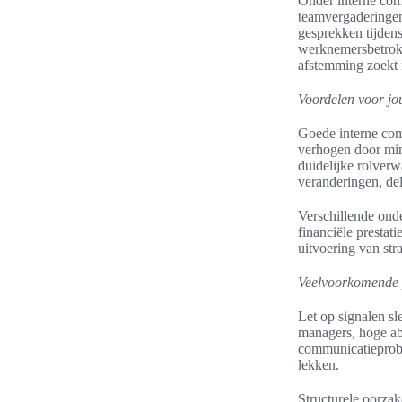
Onder interne comm
teamvergaderingen,
gesprekken tijden
werknemersbetrokk
afstemming zoekt 
Voordelen voor jo
Goede interne com
verhogen door min
duidelijke rolverw
veranderingen, del
Verschillende onde
financiële prestat
uitvoering van str
Veelvoorkomende 
Let op signalen sl
managers, hoge abs
communicatieproble
lekken.
Structurele oorzak