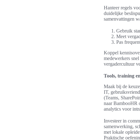
Hanteer regels vo
duidelijke beslisp
samenvattingen wa
Gebruik sta
Meet vergad
Pas frequen
Koppel kennisoverd
medewerkers snel 
vergadercultuur ve
Tools, training e
Maak bij de keuze 
IT, gebruiksvrien
(Teams, SharePoin
naar BambooHR of
analytics voor int
Investeer in comm
samenwerking, sch
met lokale opleid
Praktische oefenin