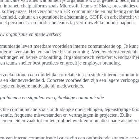
unicatie valt alles wat binnen je organisatie wordt gedeeld: bedrijfsn
 intranet, chatplatforms zoals Microsoft Teams of Slack, presentaties 
s koffiepauzes. Het verschilt van HR-communicatie en marketing omdat 
enheid, cultuur en operationele afstemming. GDPR en arbeidsrecht vr
met personeels- en juridische teams bij vertrouwelijke boodschappen.
uw organisatie en medewerkers
municatie levert meetbare voordelen interne communicatie op. Je kunt p
der misverstanden en snellere besluitvorming. Medewerkerstevredenheid
achtingen en betere onboarding. Organisatorisch verbetert wendbaarhei
en teams sneller best practices en groeit je employer branding.
rzoeken tonen een duidelijke correlatie tussen sterke interne communic
ies en klanttevredenheid. Concrete voorbeelden zijn een lagere verloopgr
ategie en hogere motivatie bij medewerkers.
problemen en signalen van gebrekkige communicatie
echte communicatie zoals onduidelijke doelstellingen, tegenstrijdige b
entie, frequente misverstanden en vertragingen in projecten. Zulke
men leiden vaak tot fouten, dubbel werk en reputatieschade als intern
en van interne communicatie issues zijn een ontbrekende strategie, te v