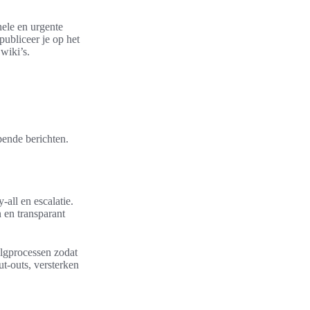
ele en urgente
ubliceer je op het
 wiki’s.
pende berichten.
all en escalatie.
 en transparant
lgprocessen zodat
ut-outs, versterken