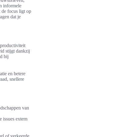
ieuwsbrieven,
en informele
de focus ligt op
agen dat je
roductiviteit
 stijgt dankzij
d bij
atie en betere
aad, snellere
oodschappen van
e issues extern
eel of verkeerde