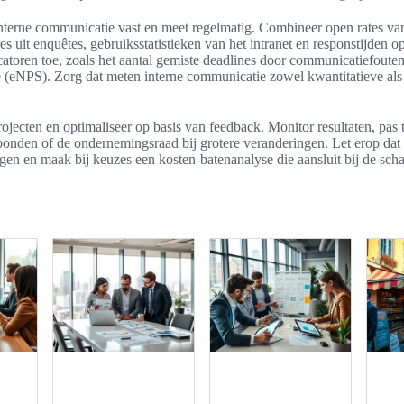
interne communicatie vast en meet regelmatig. Combineer open rates va
s uit enquêtes, gebruiksstatistieken van het intranet en responstijden o
catoren toe, zoals het aantal gemiste deadlines door communicatiefout
e (eNPS). Zorg dat meten interne communicatie zowel kwantitatieve als 
ojecten en optimaliseer op basis van feedback. Monitor resultaten, pas 
bonden of de ondernemingsraad bij grotere veranderingen. Let erop dat
en en maak bij keuzes een kosten-batenanalyse die aansluit bij de sch