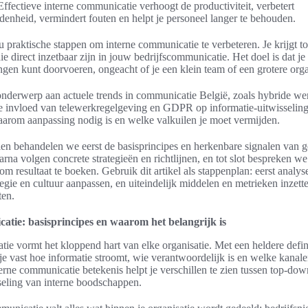
ffectieve interne communicatie verhoogt de productiviteit, verbetert
enheid, vermindert fouten en helpt je personeel langer te behouden.
jou praktische stappen om interne communicatie te verbeteren. Je krijgt 
e direct inzetbaar zijn in jouw bedrijfscommunicatie. Het doel is dat je
ngen kunt doorvoeren, ongeacht of je een klein team of een grotere orga
nderwerp aan actuele trends in communicatie België, zoals hybride wer
de invloed van telewerkregelgeving en GDPR op informatie-uitwisseling
aarom aanpassing nodig is en welke valkuilen je moet vermijden.
len behandelen we eerst de basisprincipes en herkenbare signalen van 
na volgen concrete strategieën en richtlijnen, en tot slot bespreken we
 resultaat te boeken. Gebruik dit artikel als stappenplan: eerst analys
tegie en cultuur aanpassen, en uiteindelijk middelen en metrieken inzet
ten.
atie: basisprincipes en waarom het belangrijk is
ie vormt het kloppend hart van elke organisatie. Met een heldere defini
je vast hoe informatie stroomt, wie verantwoordelijk is en welke kana
erne communicatie betekenis helpt je verschillen te zien tussen top-do
seling van interne boodschappen.