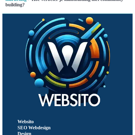
building?
Websito
SEO Webdesign
Design