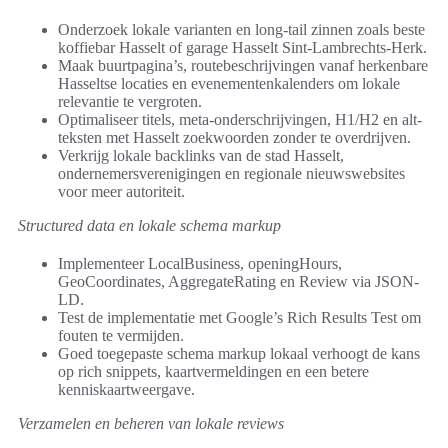
Onderzoek lokale varianten en long-tail zinnen zoals beste
koffiebar Hasselt of garage Hasselt Sint-Lambrechts-Herk.
Maak buurtpagina’s, routebeschrijvingen vanaf herkenbare
Hasseltse locaties en evenementenkalenders om lokale
relevantie te vergroten.
Optimaliseer titels, meta-onderschrijvingen, H1/H2 en alt-
teksten met Hasselt zoekwoorden zonder te overdrijven.
Verkrijg lokale backlinks van de stad Hasselt,
ondernemersverenigingen en regionale nieuwswebsites
voor meer autoriteit.
Structured data en lokale schema markup
Implementeer LocalBusiness, openingHours,
GeoCoordinates, AggregateRating en Review via JSON-
LD.
Test de implementatie met Google’s Rich Results Test om
fouten te vermijden.
Goed toegepaste schema markup lokaal verhoogt de kans
op rich snippets, kaartvermeldingen en een betere
kenniskaartweergave.
Verzamelen en beheren van lokale reviews