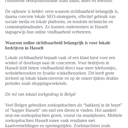
consistente bedrijfsinformatie zoals naam, adres en telefoon.
De opbouw is helder: eerst waarom zichtbaarheid belangrijk is,
daarna concrete lokale SEO-strategieën, effectief gebruik van
sociale media en lokale platforms, en tenslotte technische en
contentoptimalisaties. Zo kunnen ondernemers in Hasselt
stapsgewijs hun online vindbaarheid verbeteren.
Waarom online zichtbaarheid belangrijk is voor lokale
bedrijven in Hasselt
Lokale zichtbaarheid bepaalt vaak of een klant kiest voor een
winkel of doorloopt naar de concurrent. Voor bedrijven in
Hasselt leidt betere vindbaarheid direct naar meer telefoontjes,
websitebezoeken en fysieke winkelbezoeken. Dit heeft grote
invloed op lokale klantconversie en op de omzet tijdens drukke
periodes zoals shoppingweekends.
De rol van lokaal zoekgedrag in België
Veel Belgen gebruiken zoekopdrachten als “bakkerij in de buurt”
of “kapper Hasselt” om snel een dienst te vinden. Het aandeel
near-me-zoekopdrachten groeit, vooral via smartphones. Mobiele
zoekopdrachten Hasselt tonen vaak resultaten met
kaartvermeldingen en openingstijden. Zoekmachines zoals