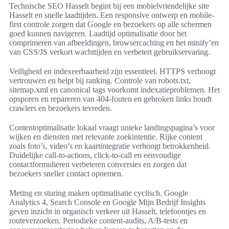
Technische SEO Hasselt begint bij een mobielvriendelijke site
Hasselt en snelle laadtijden. Een responsive ontwerp en mobile-
first controle zorgen dat Google en bezoekers op alle schermen
goed kunnen navigeren. Laadtijd optimalisatie door het
comprimeren van afbeeldingen, browsercaching en het minify’en
van CSS/JS verkort wachttijden en verbetert gebruikservaring.
Veiligheid en indexeerbaarheid zijn essentieel. HTTPS verhoogt
vertrouwen en helpt bij ranking. Controle van robots.txt,
sitemap.xml en canonical tags voorkomt indexatieproblemen. Het
opsporen en repareren van 404-fouten en gebroken links houdt
crawlers en bezoekers tevreden.
Contentoptimalisatie lokaal vraagt unieke landingspagina’s voor
wijken en diensten met relevante zoekintentie. Rijke content
zoals foto’s, video’s en kaartintegratie verhoogt betrokkenheid.
Duidelijke call-to-actions, click-to-call en eenvoudige
contactformulieren verbeteren conversies en zorgen dat
bezoekers sneller contact opnemen.
Meting en sturing maken optimalisatie cyclisch. Google
Analytics 4, Search Console en Google Mijn Bedrijf Insights
geven inzicht in organisch verkeer uit Hasselt, telefoontjes en
routeverzoeken. Periodieke content-audits, A/B-tests en