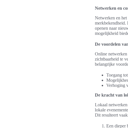
Netwerken en co
Netwerken en het 
merkbekendheid. D
openen naar nieuwe
mogelijkheid biede
De voordelen va
Online netwerken b
zichtbaarheid te v
belangrijke voorde
Toegang tot
Mogelijkhed
Verhoging v
De kracht van l
Lokaal netwerken v
lokale evenemente
Dit resulteert vaak
Een dieper 