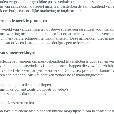
rden vergroot door geschikte posts, verhalen en interacties met de vol
en van aantrekkelijk visueel materiaal versterken de aanwezigheid van 
k om budgetvriendelijke marketing te implementeren.
ren om je merk te promoten
 wereld van vandaag zijn innovatieve strategieën essentieel voor merkp
amenwerking met andere merken en het organiseren van lokale evenem
hun merkpartnerschappen te maximaliseren. Deze aanpakken bieden niet
, maar ook een kans om nieuwe doelgroepen te bereiken.
van samenwerkingen
effectieve manieren om merkbekendheid te vergroten is door samenwe
erking kan plaatsvinden via merkpartnerschappen die zowel de zichtba
 van de betrokken partijen bevorderen. Door cross-promotion kunnen v
pen een breder publiek te bereiken zonder hoge marketingkosten.
gezamenlijke acties of kortingen.
menlijke content zoals blogposts of video’s.
kaars social media campagnes.
 lokale evenementen
an lokale evenementen biedt een unieke mogelijkheid om in contact te