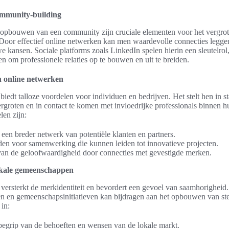
mmunity-building
opbouwen van een community zijn cruciale elementen voor het vergro
oor effectief online netwerken kan men waardevolle connecties legge
 kansen. Sociale platforms zoals LinkedIn spelen hierin een sleutelrol
n om professionele relaties op te bouwen en uit te breiden.
n online netwerken
iedt talloze voordelen voor individuen en bedrijven. Het stelt hen in s
ergroten en in contact te komen met invloedrijke professionals binnen h
len zijn:
 een breder netwerk van potentiële klanten en partners.
en voor samenwerking die kunnen leiden tot innovatieve projecten.
an de geloofwaardigheid door connecties met gevestigde merken.
okale gemeenschappen
ersterkt de merkidentiteit en bevordert een gevoel van saamhorigheid. 
n en gemeenschapsinitiatieven kan bijdragen aan het opbouwen van ste
 in:
begrip van de behoeften en wensen van de lokale markt.