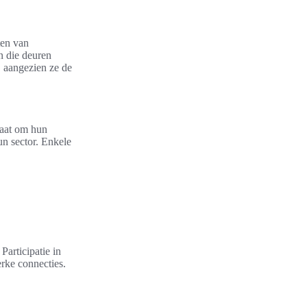
ten van
n die deuren
, aangezien ze de
taat om hun
un sector. Enkele
Participatie in
rke connecties.