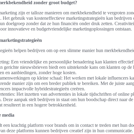
 merkbekendheid zonder groot budget?
marketing zijn er talloze manieren om merkbekendheid te vergroten zond
. Het gebruik van kosteneffectieve marketingstrategieën kan bedrijven 
un doelgroep zonder dat ze hun financiën onder druk zetten. Creativiteit
door innovatieve en budgetvriendelijke marketingoplossingen ontstaan.
 marketingstrategieën
tegieën helpen bedrijven om op een slimme manier hun merkbekendheid
ting: Een vriendelijke en persoonlijke benadering kan klanten effectie
an gerichte nieuwsbrieven biedt een uitstekende kans om klanten op de
en en aanbiedingen, zonder hoge kosten.
samenwerkingen op kleine schaal: Het werken met lokale influencers k
rende manier zijn om een breder publiek te bereiken. Met de juiste aan
encers impactvolle hybridestrategieën creëren.
tenties: Het inzetten van advertenties in lokale tijdschriften of online 
jn. Deze aanpak stelt bedrijven in staat om hun boodschap direct naar de
at resulteert in een hogere betrokkenheid.
le media
t een krachtig platform voor brands om in contact te treden met hun d
 van deze platforms kunnen bedrijven creatief zijn in hun communicati