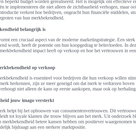
een beperkt budget worden gerealiseerd. Het is mogelijk om effectieve 
ën te implementeren die niet alleen de zichtbaarheid verhogen, maar ook
ntroductie verkent hoe bedrijven, ongeacht hun financiële middelen, st
ergroten van hun merkbekendheid.
ndheid belangrijk is
rmt een cruciaal aspect van de moderne marketingstrategie. Een sterk
nd wordt, heeft de potentie om hun koopgedrag te beïnvloeden. In dez
merkbekendheid impact heeft op verkoop en hoe het vertrouwen in ee
erkbekendheid op verkoop
erkbekendheid is essentieel voor bedrijven die hun verkoop willen sti
erk herkennen, zijn ze meer geneigd om dat merk te verkiezen bove
 verhoogt niet alleen de kans op eerste aankopen, maar ook op herhalin
eid jouw imago versterkt
rk helpt bij het opbouwen van consumentenvertrouwen. Dit vertrouwe
leidt tot loyale klanten die trouw blijven aan het merk. Uit onderzoek b
op merkbekendheid betere kansen hebben om positiever waargenomen t
delijk bijdraagt aan een sterkere marktpositie.