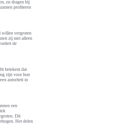
, en dragen bij
kunnen profiteren
 willen vergroten
en zij niet alleen
ordert de
it betekent dat
ang zijn voor hun
en autoriteit in
kunnen een
iek
rgroten. Dit
erhogen. Het delen