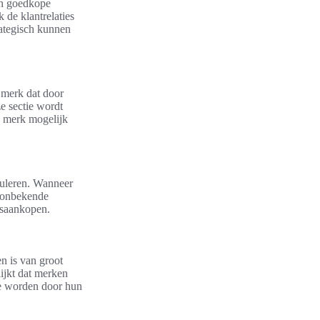
en goedkope
 de klantrelaties
rategisch kunnen
 merk dat door
e sectie wordt
n merk mogelijk
muleren. Wanneer
n onbekende
gsaankopen.
n is van groot
lijkt dat merken
e worden door hun