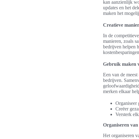
kan aanzienlijk wo
updates en het del
maken het mogelij
Creatieve manie
In de competitieve
manieren, zoals s
bedrijven helpen 
kostenbesparingen
Gebruik maken 
Een van de meest 
bedrijven. Samenw
geloofwaardigheid
merken elkaar hel
Organiseer 
Creëer geza
Versterk el
Organiseren van
Het organiseren v