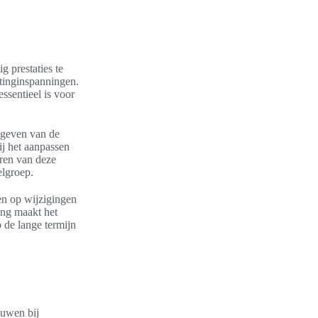
g prestaties te
etinginspanningen.
ssentieel is voor
 geven van de
ij het aanpassen
eren van deze
elgroep.
en op wijzigingen
ing maakt het
 de lange termijn
ouwen bij