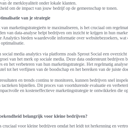
van de merkloyaliteit onder lokale klanten.
heid om de impact van jouw bedrijf op de gemeenschap te tonen.
imalisatie van je strategie
t van marketingstrategieën te maximaliseren, is het cruciaal om regelmati
en van data-analyse helpt bedrijven om inzicht te krijgen in hun mark
 Analytics bieden waardevolle informatie over websitebezoekers, wat e
 optimalisatie.
social media analytics via platforms zoals Sprout Social een overzicht
roei van het merk op sociale media. Deze data ondersteunt bedrijven b
 en het verbeteren van hun marketingstrategie. Het regelmatig analys
utel tot het verfijnen van de boodschap en het bereiken van de juiste do
esultaten en trends continu te monitoren, kunnen bedrijven snel inspel
 tactieken bijstellen. Dit proces van voortdurende evaluatie en verbeter
pactvolle en kosteneffectieve marketingstrategie te ontwikkelen die op
ekendheid belangrijk voor kleine bedrijven?
cruciaal voor kleine bedrijven omdat het leidt tot herkenning en vertr