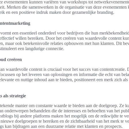
e evenementen kunnen variëren van workshops tot netwerkevenementen
teit. Merken die samenwerken in de organisatie van deze evenementen 
reik en een positieve indruk maken door gezamenlijke branding.
ontentmarketing
vormt een essentieel onderdeel voor bedrijven die hun merkbekendheid
ffectief willen bereiken. Door het creëren van waardevolle content kunn
en, maar ook betekenisvolle relaties opbouwen met hun klanten. Dit bev
timuleert een langdurige connectie.
oud creëren
n waardevolle content is cruciaal voor het succes van contentcreatie. D
ocussen op het leveren van oplossingen en informatie die echt van bel
levante en nuttige inhoud aan te bieden, positioneert een merk zich als e
 als strategie
tstekende manier om constante waarde te bieden aan de doelgroep. Ze 
an onderwerpen behandelen die de interesses en behoeften van het publ
tblogs bij andere platforms maken het mogelijk om de reikwijdte te ve
 nieuwe doelgroepen te bereiken en de zichtbaarheid van het merk te v
gs kan bijdragen aan een duurzame relatie met klanten en prospects.