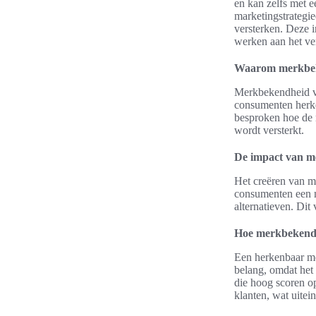
en kan zelfs met 
marketingstrategie
versterken. Deze i
werken aan het v
Waarom merkbeke
Merkbekendheid vo
consumenten herke
besproken hoe de 
wordt versterkt.
De impact van m
Het creëren van m
consumenten een m
alternatieven. Dit
Hoe merkbekendh
Een herkenbaar me
belang, omdat het 
die hoog scoren 
klanten, wat uitein