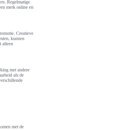
gers. Regelmatige
een merk online en
romotie. Creatieve
enten, kunnen
 alleen
rking met andere
arheid als de
erschillende
 komen met de