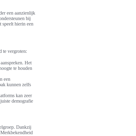
er een aanzienlijk
ondersteunen bij
 speelt hierin een
 te vergroten:
f aanspreken. Het
 hoogte te houden
an een
pak kunnen zelfs
platforms kan zeer
 juiste demografie
oelgroep. Dankzij
e. Merkbekendheid