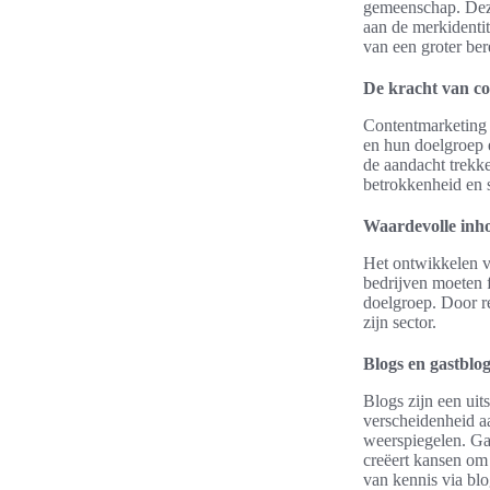
gemeenschap. Dez
aan de merkidenti
van een groter be
De kracht van c
Contentmarketing 
en hun doelgroep e
de aandacht trekk
betrokkenheid en s
Waardevolle inh
Het ontwikkelen va
bedrijven moeten f
doelgroep. Door re
zijn sector.
Blogs en gastblogs
Blogs zijn een ui
verscheidenheid a
weerspiegelen. Gas
creëert kansen om
van kennis via blo