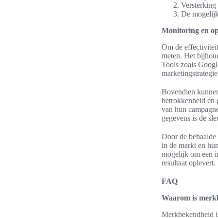
Versterking 
De mogelijk
Monitoring en opt
Om de effectivitei
meten. Het bijhoud
Tools zoals Google
marketingstrategie
Bovendien kunnen 
betrokkenheid en g
van hun campagnes
gegevens is de sle
Door de behaalde r
in de markt en hun
mogelijk om een im
resultaat oplevert.
FAQ
Waarom is merkb
Merkbekendheid is 