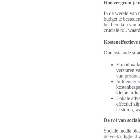
Hoe vergroot je
In de wereld van 
budget te besteden
het bereiken van h
cruciale rol, waar
Kosteneffectieve
Onderstaande stra
E-mailmarke
versturen v
van product
Influencer-
kostenbespa
kleine influ
Lokale adver
effectief zi
te sturen, w
De rol van socia
Sociale media bied
de veelzijdigheid