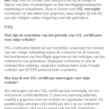
met SSL.
Het is cruciaal voor bedrijven om op de hoogte te
blijven van deze veranderingen en hun beveiligingsmaatregelen
regelmatig te actualiseren. Door te kiezen voor
SSL-encryptie
verzekeren zij niet alleen hun gegevens, maar dragen zij ook bij
aan een veiligere online omgeving voor alle gebruikers.
FAQ
Wat zijn de voordelen van het gebruik van SSL-certificaten
voor mijn website?
SSL-certificaten bieden tal van voordelen, waaronder het creëren
van een veilige verbinding tussen de webserver en de browser,
het beschermen van beveiligde gegevens en het verhogen van het
vertrouwen van gebruikers. Daarnaast verbeteren ze ook de
zoekmachine rankings, aangezien zoekmachines zoals Google
websites met HTTPS-protocol beter waarderen.
Hoe kan ik een SSL-certificaat aanvragen voor mijn
website?
Het aanvragen van een SSL-certificaat kan eenvoudig via een
vertrouwde certificatiedienst. U moet een aanvraag indienen,
waarbij u gegevens over uw website en organisatie verstrekt. Na
goedkeuring ontvangt u het certificaat, dat u op uw webserver
moet installeren. Het proces omvat ook het SSL-handshake,