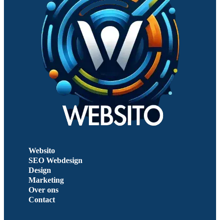
Websito
SEO Webdesign
Design
Marketing
Over ons
Contact