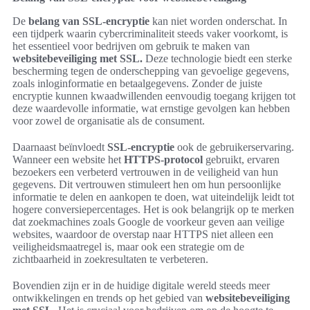
De
belang van SSL-encryptie
kan niet worden onderschat. In
een tijdperk waarin cybercriminaliteit steeds vaker voorkomt, is
het essentieel voor bedrijven om gebruik te maken van
websitebeveiliging met SSL.
Deze technologie biedt een sterke
bescherming tegen de onderschepping van gevoelige gegevens,
zoals inloginformatie en betaalgegevens. Zonder de juiste
encryptie kunnen kwaadwillenden eenvoudig toegang krijgen tot
deze waardevolle informatie, wat ernstige gevolgen kan hebben
voor zowel de organisatie als de consument.
Daarnaast beïnvloedt
SSL-encryptie
ook de gebruikerservaring.
Wanneer een website het
HTTPS-protocol
gebruikt, ervaren
bezoekers een verbeterd vertrouwen in de veiligheid van hun
gegevens. Dit vertrouwen stimuleert hen om hun persoonlijke
informatie te delen en aankopen te doen, wat uiteindelijk leidt tot
hogere conversiepercentages. Het is ook belangrijk op te merken
dat zoekmachines zoals Google de voorkeur geven aan veilige
websites, waardoor de overstap naar HTTPS niet alleen een
veiligheidsmaatregel is, maar ook een strategie om de
zichtbaarheid in zoekresultaten te verbeteren.
Bovendien zijn er in de huidige digitale wereld steeds meer
ontwikkelingen en trends op het gebied van
websitebeveiliging