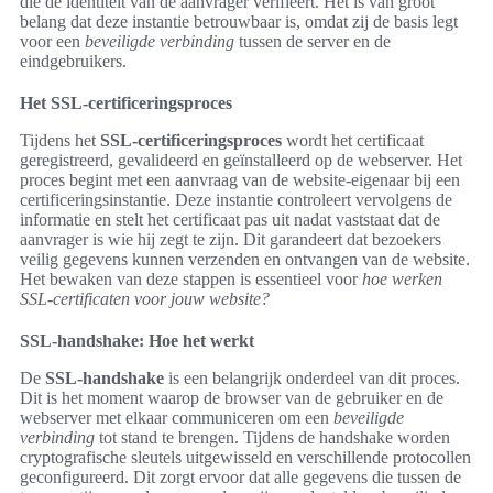
die de identiteit van de aanvrager verifieert. Het is van groot
belang dat deze instantie betrouwbaar is, omdat zij de basis legt
voor een
beveiligde verbinding
tussen de server en de
eindgebruikers.
Het SSL-certificeringsproces
Tijdens het
SSL-certificeringsproces
wordt het certificaat
geregistreerd, gevalideerd en geïnstalleerd op de webserver. Het
proces begint met een aanvraag van de website-eigenaar bij een
certificeringsinstantie. Deze instantie controleert vervolgens de
informatie en stelt het certificaat pas uit nadat vaststaat dat de
aanvrager is wie hij zegt te zijn. Dit garandeert dat bezoekers
veilig gegevens kunnen verzenden en ontvangen van de website.
Het bewaken van deze stappen is essentieel voor
hoe werken
SSL-certificaten voor jouw website?
SSL-handshake: Hoe het werkt
De
SSL-handshake
is een belangrijk onderdeel van dit proces.
Dit is het moment waarop de browser van de gebruiker en de
webserver met elkaar communiceren om een
beveiligde
verbinding
tot stand te brengen. Tijdens de handshake worden
cryptografische sleutels uitgewisseld en verschillende protocollen
geconfigureerd. Dit zorgt ervoor dat alle gegevens die tussen de