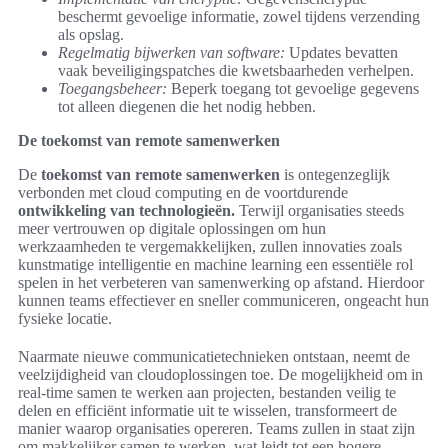
beschermt gevoelige informatie, zowel tijdens verzending
als opslag.
Regelmatig bijwerken van software:
Updates bevatten
vaak beveiligingspatches die kwetsbaarheden verhelpen.
Toegangsbeheer:
Beperk toegang tot gevoelige gegevens
tot alleen diegenen die het nodig hebben.
De toekomst van remote samenwerken
De
toekomst van remote samenwerken
is ontegenzeglijk
verbonden met cloud computing en de voortdurende
ontwikkeling van technologieën.
Terwijl organisaties steeds
meer vertrouwen op digitale oplossingen om hun
werkzaamheden te vergemakkelijken, zullen innovaties zoals
kunstmatige intelligentie en machine learning een essentiële rol
spelen in het verbeteren van samenwerking op afstand. Hierdoor
kunnen teams effectiever en sneller communiceren, ongeacht hun
fysieke locatie.
Naarmate nieuwe communicatietechnieken ontstaan, neemt de
veelzijdigheid van cloudoplossingen toe. De mogelijkheid om in
real-time samen te werken aan projecten, bestanden veilig te
delen en efficiënt informatie uit te wisselen, transformeert de
manier waarop organisaties opereren. Teams zullen in staat zijn
om makkelijker samen te werken, wat leidt tot een hogere