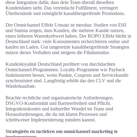
diese Integration dafür, dass dein Team überall dieselben
Kundendaten sieht. Das vereinfacht Fulfillment, verringert
Überbestände und ermöglicht kanalübergreifende Promotions.
Der Omnichannel Effekt Umsatz ist messbar. Studien von EHI
und Statista zeigen, dass Kunden, die mehrere Kanäle nutzen,
einen höheren Warenkorbwert haben. Der ROPO Effekt bleibt in
Deutschland stark: viele Konsumenten recherchieren online und
kaufen im Laden. Gut umgesetzte kanalübergreifende Strategien
nutzen dieses Verhalten und steigern die Filialumsätze.
Kundenloyalität Deutschland profitiert von durchdachten
Omnichannel‑Programmen. Loyalty‑Programme wie Payback
funktionieren besser, wenn Punkte, Coupons und Servicekanäle
synchronisiert sind. Langfristig erhöht das den CLV und die
Wiederkaufrate.
Beachte rechtliche und organisatorische Anforderungen.
DSGVO‑Konformität und Barrierefreiheit sind Pflicht.
Integrationskosten und kultureller Wandel im Team sind
Herausforderungen, die du mit klaren Prozessen und
schrittweiser Implementierung mindern kannst.
Strategieën en tactieken om omnichannel marketing te
implementeren