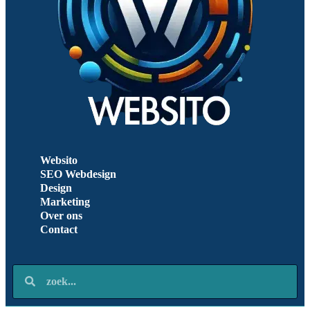
Websito
SEO Webdesign
Design
Marketing
Over ons
Contact