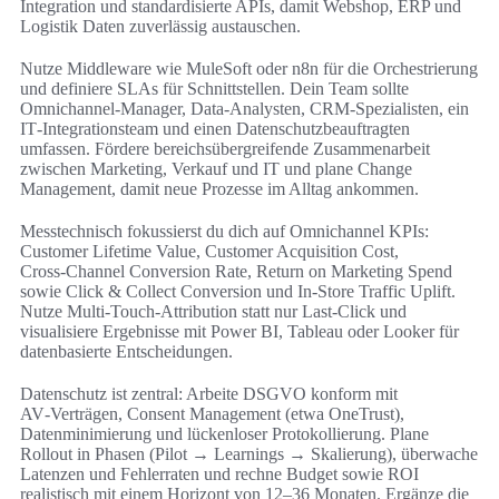
Integration und standardisierte APIs, damit Webshop, ERP und
Logistik Daten zuverlässig austauschen.
Nutze Middleware wie MuleSoft oder n8n für die Orchestrierung
und definiere SLAs für Schnittstellen. Dein Team sollte
Omnichannel‑Manager, Data‑Analysten, CRM‑Spezialisten, ein
IT‑Integrationsteam und einen Datenschutzbeauftragten
umfassen. Fördere bereichsübergreifende Zusammenarbeit
zwischen Marketing, Verkauf und IT und plane Change
Management, damit neue Prozesse im Alltag ankommen.
Messtechnisch fokussierst du dich auf Omnichannel KPIs:
Customer Lifetime Value, Customer Acquisition Cost,
Cross‑Channel Conversion Rate, Return on Marketing Spend
sowie Click & Collect Conversion und In‑Store Traffic Uplift.
Nutze Multi‑Touch‑Attribution statt nur Last‑Click und
visualisiere Ergebnisse mit Power BI, Tableau oder Looker für
datenbasierte Entscheidungen.
Datenschutz ist zentral: Arbeite DSGVO konform mit
AV‑Verträgen, Consent Management (etwa OneTrust),
Datenminimierung und lückenloser Protokollierung. Plane
Rollout in Phasen (Pilot → Learnings → Skalierung), überwache
Latenzen und Fehlerraten und rechne Budget sowie ROI
realistisch mit einem Horizont von 12–36 Monaten. Ergänze die