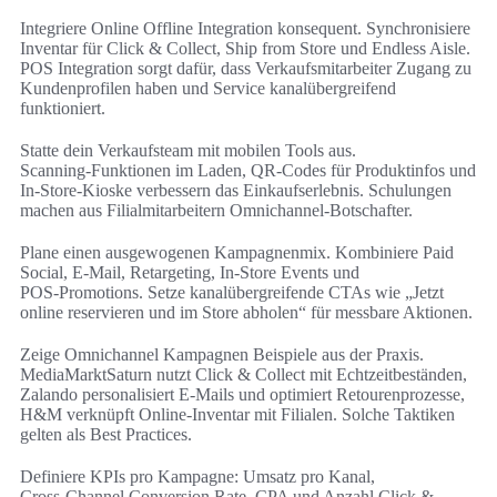
Integriere Online Offline Integration konsequent. Synchronisiere
Inventar für Click & Collect, Ship from Store und Endless Aisle.
POS Integration sorgt dafür, dass Verkaufsmitarbeiter Zugang zu
Kundenprofilen haben und Service kanalübergreifend
funktioniert.
Statte dein Verkaufsteam mit mobilen Tools aus.
Scanning‑Funktionen im Laden, QR‑Codes für Produktinfos und
In‑Store‑Kioske verbessern das Einkaufserlebnis. Schulungen
machen aus Filialmitarbeitern Omnichannel‑Botschafter.
Plane einen ausgewogenen Kampagnenmix. Kombiniere Paid
Social, E‑Mail, Retargeting, In‑Store Events und
POS‑Promotions. Setze kanalübergreifende CTAs wie „Jetzt
online reservieren und im Store abholen“ für messbare Aktionen.
Zeige Omnichannel Kampagnen Beispiele aus der Praxis.
MediaMarktSaturn nutzt Click & Collect mit Echtzeitbeständen,
Zalando personalisiert E‑Mails und optimiert Retourenprozesse,
H&M verknüpft Online‑Inventar mit Filialen. Solche Taktiken
gelten als Best Practices.
Definiere KPIs pro Kampagne: Umsatz pro Kanal,
Cross‑Channel Conversion Rate, CPA und Anzahl Click &