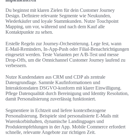
Du beginnst mit klaren Zielen für dein Customer Journey
Design. Definiere relevante Segmente wie Neukunden,
Wiederkäufer und loyale Stammkunden. Nutze Touchpoint
Mapping, um vor, während und nach dem Kauf alle
Kontaktpunkte zu sehen.
Erstelle Regeln zur Journey‑Orchestrierung. Lege fest, wann
E‑Mail‑Reminders, In‑App‑Push oder Filial‑Benachrichtigungen
eingesetzt werden. Teste Varianten per A/B‑Test und messe
Drop‑Offs, um die Omnichannel Customer Journey laufend zu
verbessern.
Nutze Kundendaten aus CRM und CDP als zentrale
Datengrundlage. Sammle Kaufinformationen und
Interaktionsdaten DSGVO‑konform mit klarer Einwilligung.
Pflege Datenqualität durch Bereinigung und Identity Resolution,
damit Personalisierung zuverlässig funktioniert.
Segmentiere in Echtzeit und liefere kontextbezogene
Personalisierung. Beispiele sind personalisierte E‑Mails mit
Warenkorbinhalten, dynamische Landingpages und
Produktempfehlungen in der App. Mobile Commerce erfordert
schnelle, relevante Angebote zur richtigen Zeit.