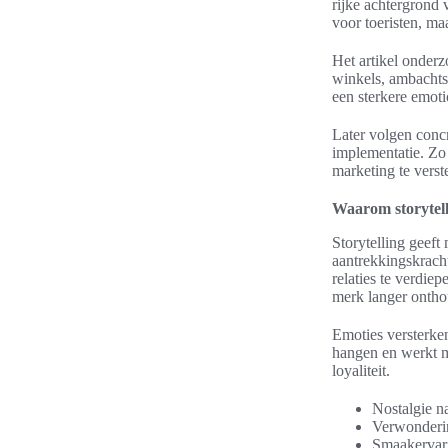
rijke achtergrond 
voor toeristen, ma
Het artikel onderz
winkels, ambachts
een sterkere emoti
Later volgen concr
implementatie. Zo
marketing te verst
Waarom storytell
Storytelling geeft
aantrekkingskrach
relaties te verdie
merk langer ontho
Emoties versterke
hangen en werkt me
loyaliteit.
Nostalgie n
Verwonderin
Smaakervari