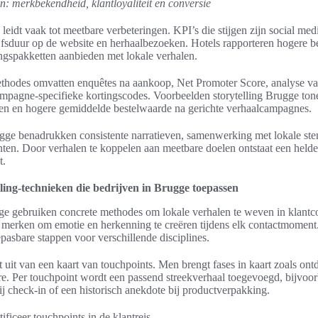
n: merkbekendheid, klantloyaliteit en conversie
 leidt vaak tot meetbare verbeteringen. KPI’s die stijgen zijn social me
jfsduur op de website en herhaalbezoeken. Hotels rapporteren hogere b
ngspakketten aanbieden met lokale verhalen.
ethodes omvatten enquêtes na aankoop, Net Promoter Score, analyse 
mpagne-specifieke kortingscodes. Voorbeelden storytelling Brugge tone
n en hogere gemiddelde bestelwaarde na gerichte verhaalcampagnes.
ugge benadrukken consistente narratieven, samenwerking met lokale s
nten. Door verhalen te koppelen aan meetbare doelen ontstaat een helde
t.
lling-technieken die bedrijven in Brugge toepassen
ge gebruiken concrete methodes om lokale verhalen te weven in klantc
 merken om emotie en herkenning te creëren tijdens elk contactmoment
epasbare stappen voor verschillende disciplines.
 uit van een kaart van touchpoints. Men brengt fases in kaart zoals on
re. Per touchpoint wordt een passend streekverhaal toegevoegd, bijvoo
 check-in of een historisch anekdote bij productverpakking.
tificeer touchpoints in de klantreis.