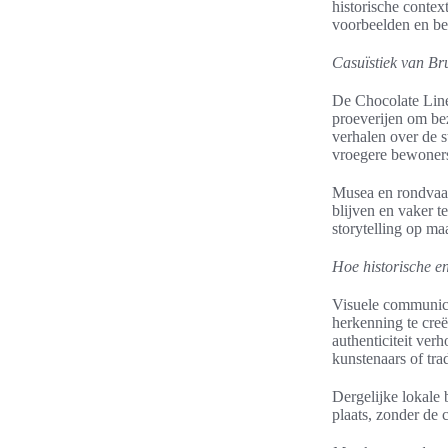
historische conte
voorbeelden en bes
Casuïstiek van B
De Chocolate Line
proeverijen om be
verhalen over de 
vroegere bewoners
Musea en rondvaar
blijven en vaker 
storytelling op maa
Hoe historische e
Visuele communicat
herkenning te cre
authenticiteit ver
kunstenaars of tra
Dergelijke lokale
plaats, zonder de