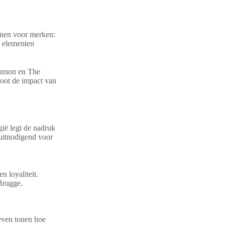
enen voor merken:
e elementen
Dumon en The
root de impact van
gië legt de nadruk
 uitnodigend voor
 loyaliteit.
 Brugge.
ieven tonen hoe