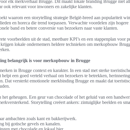
voor elk merkverhaal Brugge. Dit maakt lokale branding Brugge niet all
ar ook relevant voor inwoners en zakelijke klanten.
oekt waarom een storytelling strategie België-breed aan populariteit wi
lieden en horeca die trend toepassen. Verwachte voordelen zijn hoger
onele band en betere conversie van bezoekers naar vaste klanten.
ete voorbeelden uit de stad, meetbare KPI’s en een stappenplan voor p
 krijgen lokale ondernemers heldere technieken om merkopbouw Brugg
erken.
ing belangrijk is voor merkopbouw in Brugge
 merken in Brugge context en karakter. In een stad met sterke toeristisch
t helpt een goed verteld verhaal om bezoekers te betrekken, herinneri
pen. Dat versterkt emotionele merkbinding Brugge en maakt dat toeristi
uden.
n het geheugen. Een geur van chocolade of het geluid van een handwerkp
rkversterkend. Storytelling creëert ankers: zintuiglijke beelden en sma
aar ambachten zoals kant en bakkerijwerk.
g bij gotische gevels en kanalen.
ngen met chocolade en lokaal bier.