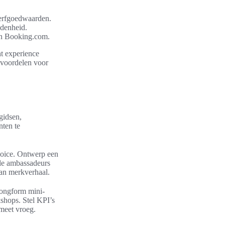
erfgoedwaarden.
edenheid.
 en Booking.com.
t experience
e voordelen voor
gidsen,
nten te
 voice. Ontwerp een
ale ambassadeurs
lan merkverhaal.
longform mini-
kshops. Stel KPI’s
 meet vroeg.