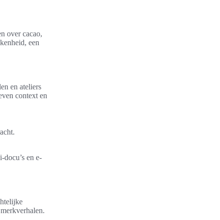
en over cacao,
kkenheid, een
en en ateliers
even context en
acht.
i-docu’s en e-
htelijke
n merkverhalen.