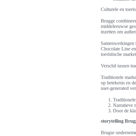
Culturele en toeri
Brugge combineert
middeleeuwse gesc
inzetten om authen
Samenwerkingen t
Chocolate Line en
toeristische marke
Verschil tussen tr
Traditionele marke
op betekenis en de
user-generated ver
Traditionel
Narratieve 
Door de klan
storytelling Brug
Brugse ondernemers