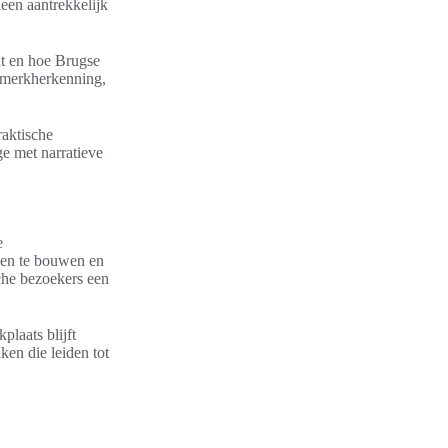
een aantrekkelijk
nt en hoe Brugse
e merkherkenning,
raktische
e met narratieve
e
ngen te bouwen en
sche bezoekers een
laats blijft
ken die leiden tot