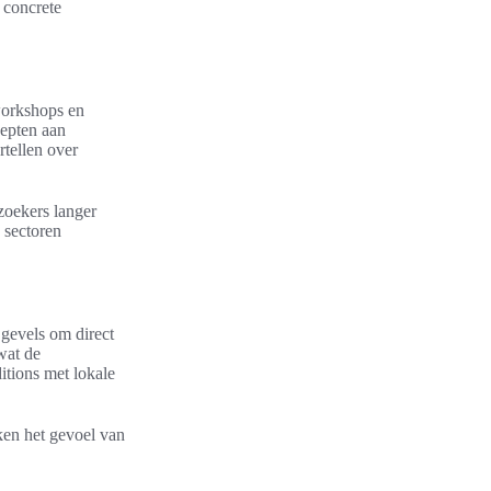
 concrete
workshops en
cepten aan
tellen over
zoekers langer
 sectoren
 gevels om direct
wat de
itions met lokale
ken het gevoel van