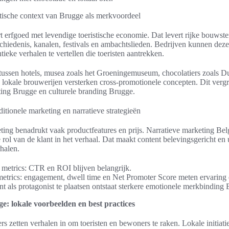
stische context van Brugge als merkvoordeel
 erfgoed met levendige toeristische economie. Dat levert rijke bouwst
hiedenis, kanalen, festivals en ambachtslieden. Bedrijven kunnen dez
tieke verhalen te vertellen die toeristen aantrekken.
ussen hotels, musea zoals het Groeningemuseum, chocolatiers zoals 
 lokale brouwerijen versterken cross-promotionele concepten. Dit verg
ting Brugge en culturele branding Brugge.
aditionele marketing en narratieve strategieën
ting benadrukt vaak productfeatures en prijs. Narratieve marketing Bel
 rol van de klant in het verhaal. Dat maakt content belevingsgericht en
halen.
e metrics: CTR en ROI blijven belangrijk.
metrics: engagement, dwell time en Net Promoter Score meten ervaring en
t als protagonist te plaatsen ontstaat sterkere emotionele merkbinding
ge: lokale voorbeelden en best practices
 zetten verhalen in om toeristen en bewoners te raken. Lokale initiat