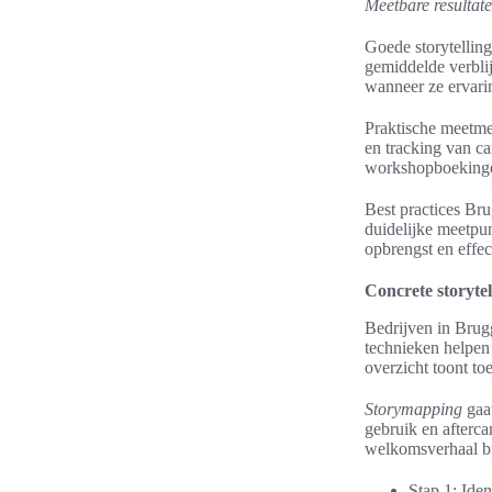
Meetbare resultate
Goede storytelling
gemiddelde verbli
wanneer ze ervari
Praktische meetm
en tracking van ca
workshopboekinge
Best practices Br
duidelijke meetpu
opbrengst en effec
Concrete storyte
Bedrijven in Brug
technieken helpen
overzicht toont to
Storymapping
gaat
gebruik en afterca
welkomsverhaal bij
Stap 1: Iden