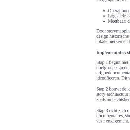
Operationee
Logistiek: 
Meetbaar: d
Door storymapping
design historische
lokale merken en t
Implementatie: s
Stap 1 begint met
doelgroepsegmente
erfgoeddocumentat
identificeren. Dit
Stap 2 bouwt de ke
story-architectuu
zoals ambachtslied
Stap 3 richt zich
documentaires, sho
vast: engagement, 