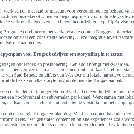
l: werk samen met stad of museum voor vergunningen en behoud van 
coördineer bezoekersstromen en toegangsprijzen voor optimale gasttevr
irecte verkoop tijdens events en betere beoordelingen op TripAdvisor
 Brugge te combineren met sterke visuele content Brugge en doordach
 locatie ontstaat een consistente beleving. Deze integratie levert tastbar
oeristische aanbieders.
tappenplan voor Brugse bedrijven om storytelling in te zetten
 gedegen onderzoek en positionering. Een audit brengt merkwaarden,
n — toeristen versus locals — en concurrenten in kaart. Gebruik stads
ie van Stad Brugge en cijfers van Westtoer om lokale narratieve eleme
 vormt de basis van elke storytelling implementatie Brugge-aanpak.
rn: een helden- of klantgericht merkverhaal en een duidelijke tone of
r met een hoofdverhaal en subverhalen per kanaal. Werk samen met lok
en, stadsgidsen of chefs om authenticiteit te versterken in het stappenp
 op contentstrategie Brugge en planning. Maak een contentkalender met 
rtform Reels, user-generated content en on-site experiences zoals wor
conversie, terugkerende bezoekers en klanttevredenheid. Test klein en