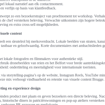
pel lokaal narratief aan elk contactmoment.
 en verfijn op basis van klantfeedback.
ntwerpt zo een bezoekerstraject van proefmoment tot workshop. Verhal
 de chef versterken beleving. Verwachte uitkomsten zijn hogere betro
eving en extra cross-sell mogelijkheden.
isuele content
eelt een sleutelrol bij merkoverdracht. Lokale beelden van straten, kanal
 tastbaar en geloofwaardig. Korte documentaires met ambachtslieden g
t lokale fotografen en filmmakers voor authentieke stijl.
ebruik dronebeelden van reien en het Belfort voor brede aantrekkingskr
heid: ondertiteling en meertaligheid voor internationale toeristen.
t via storytelling-pagina’s op de website, Instagram Reels, YouTube min
ze mix verhoogt vindbaarheid en retentie van visuele content Brugge.
ing en experience design
nden product met plaats en geven bezoekers een directe beleving. Nac
historische diners in patriciërswoningen en pop-up ateliers versterke
s verhogen PR-exposure en mediakopie.