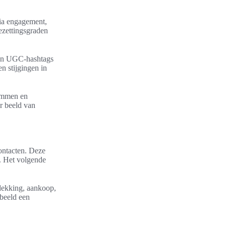
dia engagement,
ezettingsgraden
van UGC-hashtags
n stijgingen in
temmen en
r beeld van
ontacten. Deze
. Het volgende
tdekking, aankoop,
rbeeld een