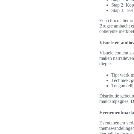
Stap 2: Kop
Stap 3: Test
Een chocolatier o
Brugse ambacht en
coherente merkbel
Visuele en audiov
Visuele content sp
maken narratieven
diepte.
Tip: werk me
Techniek: g
Toegankelijk
Distributie gebeur
mailcampagnes. De
Evenementmarket
Evenementen verbi
themawandelingen, 
Dergelijke format