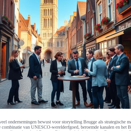
veel ondernemingen bewust voor storytelling Brugge als strategische m
e combinatie van UNESCO-werelderfgoed, beroemde kanalen en het Bel