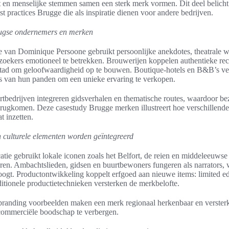
xt en menselijke stemmen samen een sterk merk vormen. Dit deel belicht
t practices Brugge die als inspiratie dienen voor andere bedrijven.
rugse ondernemers en merken
 van Dominique Persoone gebruikt persoonlijke anekdotes, theatrale 
zoekers emotioneel te betrekken. Brouwerijen koppelen authentieke re
stad om geloofwaardigheid op te bouwen. Boutique-hotels en B&B’s ver
 van hun panden om een unieke ervaring te verkopen.
tbedrijven integreren gidsverhalen en thematische routes, waardoor be
terugkomen. Deze casestudy Brugge merken illustreert hoe verschillende
t inzetten.
n culturele elementen worden geïntegreerd
ie gebruikt lokale iconen zoals het Belfort, de reien en middeleeuwse
ëren. Ambachtslieden, gidsen en buurtbewoners fungeren als narrators, 
hoogt. Productontwikkeling koppelt erfgoed aan nieuwe items: limited ed
ditionele productietechnieken versterken de merkbelofte.
 branding voorbeelden maken een merk regionaal herkenbaar en verster
 commerciële boodschap te verbergen.