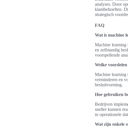
analyses. Door ope
klantbehoeften. Di
strategisch voorde
FAQ
Wat is machine le
Machine learning i
en zelfstandig bes
voorspellende analy
Welke voordelen b
Machine learning t
verminderen en voo
besluitvorming.
Hoe gebruiken be
Bedrijven impleme
sneller kunnen rea
in operationele da
Wat zijn enkele s