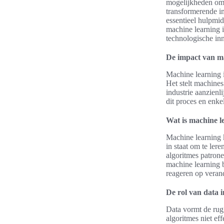
mogelijkheden om p
transformerende i
essentieel hulpmi
machine learning 
technologische inn
De impact van ma
Machine learning i
Het stelt machines
industrie aanzienl
dit proces en enke
Wat is machine l
Machine learning k
in staat om te ler
algoritmes patron
machine learning b
reageren op veran
De rol van data 
Data vormt de rug
algoritmes niet eff