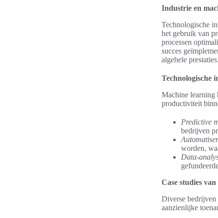
Industrie en mac
Technologische inn
het gebruik van p
processen optimali
succes geïmplement
algehele prestaties
Technologische in
Machine learning b
productiviteit bin
Predictive 
bedrijven pr
Automatiser
worden, waa
Data-analys
gefundeerde 
Case studies van
Diverse bedrijven 
aanzienlijke toen