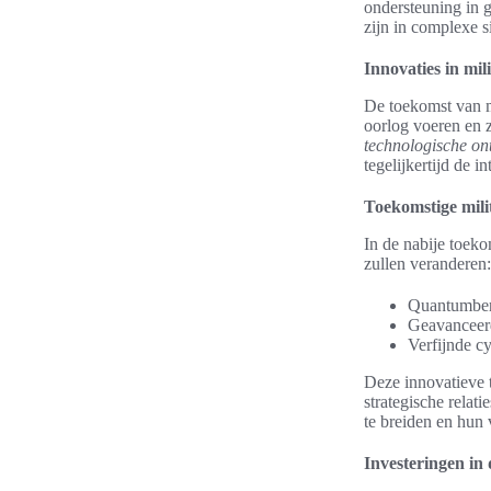
ondersteuning in g
zijn in complexe si
Innovaties in mil
De toekomst van m
oorlog voeren en z
technologische on
tegelijkertijd de i
Toekomstige mili
In de nabije toek
zullen veranderen:
Quantumber
Geavanceerd
Verfijnde c
Deze innovatieve t
strategische relati
te breiden en hun 
Investeringen in 