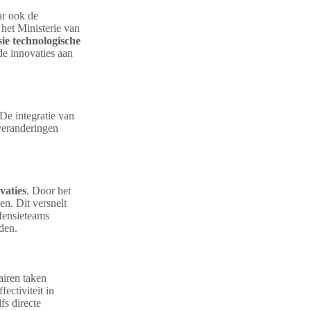
ar ook de
het Ministerie van
sie technologische
de innovaties aan
De integratie van
 veranderingen
vaties
. Door het
n. Dit versnelt
fensieteams
den.
airen taken
ectiviteit in
fs directe