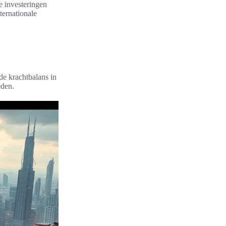
e investeringen
nternationale
de krachtbalans in
eden.