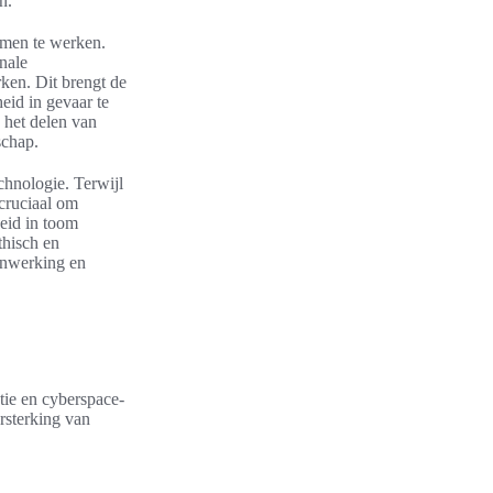
n.
men te werken.
nale
ken. Dit brengt de
eid in gevaar te
 het delen van
schap.
chnologie. Terwijl
cruciaal om
heid in toom
thisch en
menwerking en
ntie en cyberspace-
rsterking van