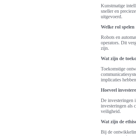
Kunstmatige intell
sneller en preciez
uitgevoerd.
Welke rol spelen
Robots en automati
operators. Dit ver
zijn.
Wat zijn de toek
Toekomstige ontw
communicatiesyste
implicaties hebben
Hoeveel invester
De investeringen 
investeringen als 
veiligheid.
Wat zijn de ethi
Bij de ontwikkeli