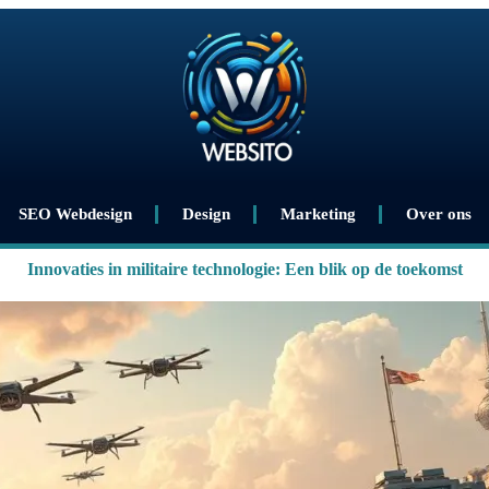
SEO Webdesign
Design
Marketing
Over ons
Innovaties in militaire technologie: Een blik op de toekomst