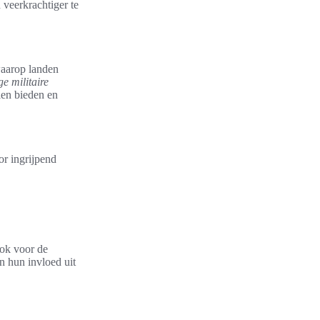
 veerkrachtiger te
waarop landen
e militaire
len bieden en
or ingrijpend
ook voor de
n hun invloed uit