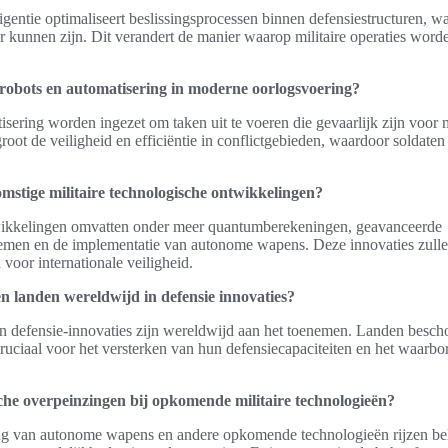
igentie optimaliseert beslissingsprocessen binnen defensiestructuren, wa
er kunnen zijn. Dit verandert de manier waarop militaire operaties wor
 robots en automatisering in moderne oorlogsvoering?
sering worden ingezet om taken uit te voeren die gevaarlijk zijn voor 
groot de veiligheid en efficiëntie in conflictgebieden, waardoor soldate
omstige militaire technologische ontwikkelingen?
ikkelingen omvatten onder meer quantumberekeningen, geavanceerde
men en de implementatie van autonome wapens. Deze innovaties zullen
 voor internationale veiligheid.
en landen wereldwijd in defensie innovaties?
in defensie-innovaties zijn wereldwijd aan het toenemen. Landen besc
cruciaal voor het versterken van hun defensiecapaciteiten en het waarbo
sche overpeinzingen bij opkomende militaire technologieën?
ng van autonome wapens en andere opkomende technologieën rijzen bel