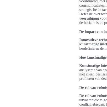
voortdurend, met 
communicatietechn
strategische en ta
Defensie over tec
vooruitgang
voor
de horizon is de po
De impact van in
Innovatieve tech
kunstmatige intel
herdefiniëren de 
Hoe kunstmatige i
Kunstmatige intel
analyseren van en
niet alleen besli
profiteren van dez
De rol van robot
De
rol van robot
uitvoeren die te ge
conflictgebieden. 