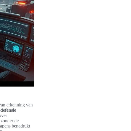
 van erkenning van
 defensie
over
 zonder de
wapens benadrukt