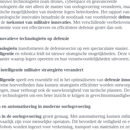
nieuwe technologieën zoals drones, cyberspace en geavanceerde
ologieën die niet alleen de manier van oorlogsvoering veranderen, ma
ctische mogelijkheden van moderne legers beïnvloeden. Het rapport van 
hnologische innovaties benadrukt de noodzaak van voortdurende
defen
 de
toekomst van militaire innovaties
. Met verschillende veelbeloven
tentie voor een effectievere en efficiëntere defensie groter dan ooit.
novatieve technologieën op defensie
nologieën
transformeren de defensiesector op een spectaculaire manier. 
ligentie
en robotica leidt tot nieuwe strategische mogelijkheden. Deze
manier waarop legers opereren en hun verantwoordelijkheden uitvoeren.
ntelligentie militaire strategieën verandert
ligentie
speelt een essentiële rol in het optimaliseren van
defensie inno
orme hoeveelheden data kunnen strategieën efficiënter worden ontworpe
ssingen, maar verhoogt ook de nauwkeurigheid van tactische plannen. De
e technologieën om een beter inzicht te krijgen in gevechtsomstandighe
s en automatisering in moderne oorlogsvoering
s in de oorlogsvoering
groeit gestaag. Met automatisering kunnen milit
vaarlijk zijn voor menselijke operators. Dit bevordert de veiligheid en eff
Robots worden ingezet voor verkenning, transport van materialen en zel