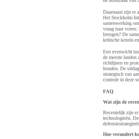
de noodzaak van r
Daarnaast zijn er 
Het Stockholm Inte
samenwerking om de
vraag naar voren:
brengen? De samen
kritische kennis e
Een evenwicht tuss
de meeste landen 
richtlijnen en pro
houden. De uitdagi
strategisch van a
controle in deze s
FAQ
Wat zijn de recen
Recentelijk zijn e
technologieën. De
defensiestrategieë
Hoe verandert kun