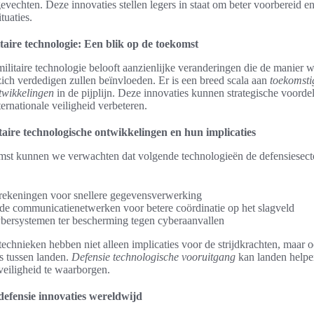
evechten. Deze innovaties stellen legers in staat om beter voorbereid en
tuaties.
itaire technologie: Een blik op de toekomst
ilitaire technologie belooft aanzienlijke veranderingen die de manier 
ich verdedigen zullen beïnvloeden. Er is een breed scala aan
toekomstig
twikkelingen
in de pijplijn. Deze innovaties kunnen strategische voorde
nternationale veiligheid verbeteren.
taire technologische ontwikkelingen en hun implicaties
omst kunnen we verwachten dat volgende technologieën de defensiesect
ekeningen voor snellere gegevensverwerking
e communicatienetwerken voor betere coördinatie op het slagveld
ybersystemen ter bescherming tegen cyberaanvallen
echnieken hebben niet alleen implicaties voor de strijdkrachten, maar 
es tussen landen.
Defensie technologische vooruitgang
kan landen helpe
veiligheid te waarborgen.
defensie innovaties wereldwijd