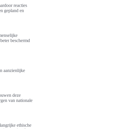
ardoor reacties
den gepland en
menselijke
n beter beschermd
 aanzienlijke
houwen deze
rgen van nationale
angrijke ethische