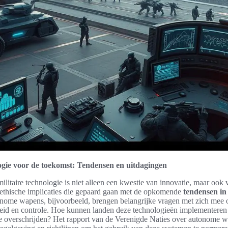
logie voor de toekomst: Tendensen en uitdagingen
litaire technologie is niet alleen een kwestie van innovatie, maar ook
n ethische implicaties die gepaard gaan met de opkomende
tendensen in
nome wapens, bijvoorbeeld, brengen belangrijke vragen met zich mee 
eid en controle. Hoe kunnen landen deze technologieën implementeren
te overschrijden? Het rapport van de Verenigde Naties over autonome 