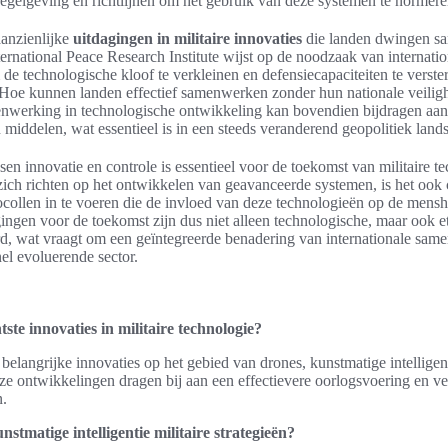
egelgeving en richtlijnen om het gebruik van deze systemen te normere
aanzienlijke
uitdagingen in militaire innovaties
die landen dwingen sa
rnational Peace Research Institute wijst op de noodzaak van internatio
 technologische kloof te verkleinen en defensiecapaciteiten te verster
 Hoe kunnen landen effectief samenwerken zonder hun nationale veiligh
werking in technologische ontwikkeling kan bovendien bijdragen aan
n middelen, wat essentieel is in een steeds veranderend geopolitiek land
en innovatie en controle is essentieel voor de toekomst van militaire te
zich richten op het ontwikkelen van geavanceerde systemen, is het ook 
tocollen in te voeren die de invloed van deze technologieën op de mens
ngen voor de toekomst zijn dus niet alleen technologische, maar ook e
ard, wat vraagt om een geïntegreerde benadering van internationale sa
nel evoluerende sector.
tste innovaties in militaire technologie?
r belangrijke innovaties op het gebied van drones, kunstmatige intellige
ze ontwikkelingen dragen bij aan een effectievere oorlogsvoering en ve
n.
stmatige intelligentie militaire strategieën?