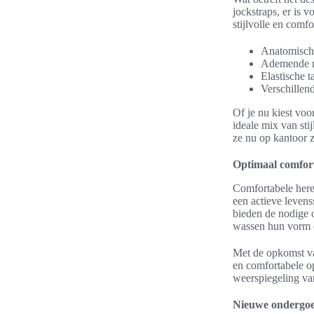
jockstraps, er is
stijlvolle en com
Anatomisch
Ademende ma
Elastische t
Verschillend
Of je nu kiest voo
ideale mix van sti
ze nu op kantoor z
Optimaal comfort
Comfortabele heren
een actieve levens
bieden de nodige 
wassen hun vorm 
Met de opkomst va
en comfortabele op
weerspiegeling van
Nieuwe ondergoe