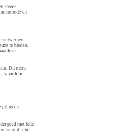
n steeds
 mannenmode en
ve ontwerpen.
uze te bieden.
naadloze
ein. Dit merk
ën, waardoor
prints en
ndergoed met felle
n tot grafische