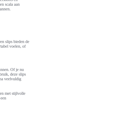
en scala aan
mannen.
ren slips bieden de
tabel voelen, of
unnen. Of je nu
ruik, deze slips
na veelvuldig
 met stijlvolle
 een