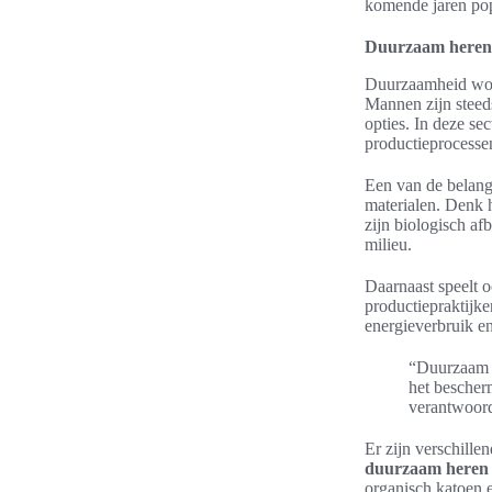
komende jaren popu
Duurzaam heren
Duurzaamheid word
Mannen zijn steed
opties. In deze s
productieprocesse
Een van de belang
materialen. Denk 
zijn biologisch a
milieu.
Daarnaast speelt 
productiepraktijke
energieverbruik e
“Duurzaam h
het bescher
verantwoor
Er zijn verschille
duurzaam heren
organisch katoen 