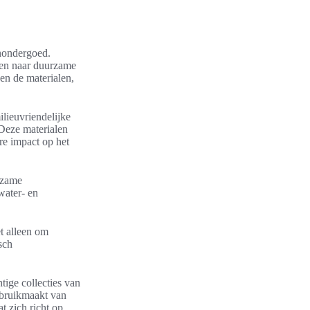
enondergoed.
ken naar duurzame
en de materialen,
ilieuvriendelijke
 Deze materialen
re impact op het
rzame
water- en
t alleen om
sch
tige collecties van
ebruikmaakt van
t zich richt op