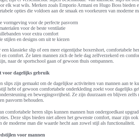
 voor elk wat wils. Merken zoals Emporio Armani en Hugo Boss bieden e
fortabele opties die voldoen aan de smaak en voorkeuren van moderne 
e vormgeving voor de perfecte pasvorm
terialen voor de beste ventilatie
aillebanden voor extra comfort
e stijlen en designs om uit te kiezen
r een klassieke slip of een meer eigentijdse boxershort, comfortabele he
jl en comfort. Ze laten mannen zich de hele dag zelfverzekerd en comfor
ijn, naar de sportschool gaan of gewoon thuis ontspannen.
 voor dagelijks gebruik
 slips zijn gemaakt om de dagelijkse activiteiten van mannen aan te k
stijl hebt of gewoon comfortabele onderkleding zoekt voor dagelijks geb
ondersteuning en bewegingsvrijheid. Ze zijn duurzaam en blijven zelfs 
en pasvorm behouden.
n comfortabele heren slips kunnen mannen hun ondergoedkast upgraden
ties. Deze slips bieden niet alleen het gewenste comfort, maar zijn ook
 de moderne man die waarde hecht aan zowel stijl als functionaliteit.
dstijlen voor mannen