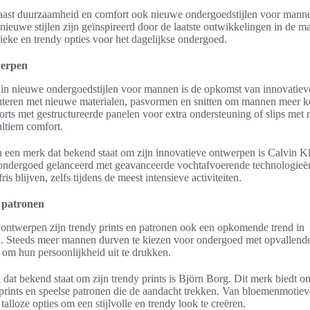
ast duurzaamheid en comfort ook nieuwe ondergoedstijlen voor manne
 nieuwe stijlen zijn geïnspireerd door de laatste ontwikkelingen in de
eke en trendy opties voor het dagelijkse ondergoed.
werpen
 in nieuwe ondergoedstijlen voor mannen is de opkomst van innovatie
eren met nieuwe materialen, pasvormen en snitten om mannen meer ke
rts met gestructureerde panelen voor extra ondersteuning of slips met 
ultiem comfort.
 een merk dat bekend staat om zijn innovatieve ontwerpen is Calvin Kl
n ondergoed gelanceerd met geavanceerde vochtafvoerende technologie
s blijven, zelfs tijdens de meest intensieve activiteiten.
 patronen
 ontwerpen zijn trendy prints en patronen ook een opkomende trend in
Steeds meer mannen durven te kiezen voor ondergoed met opvallende 
 om hun persoonlijkheid uit te drukken.
dat bekend staat om zijn trendy prints is Björn Borg. Dit merk biedt o
 prints en speelse patronen die de aandacht trekken. Van bloemenmotieve
talloze opties om een stijlvolle en trendy look te creëren.