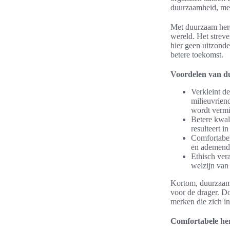
duurzaamheid, met
Met duurzaam heren
wereld. Het streve
hier geen uitzond
betere toekomst.
Voordelen van d
Verkleint d
milieuvrien
wordt vermi
Betere kwal
resulteert i
Comfortabel
en ademend,
Ethisch ver
welzijn van
Kortom, duurzaam 
voor de drager. Do
merken die zich i
Comfortabele her