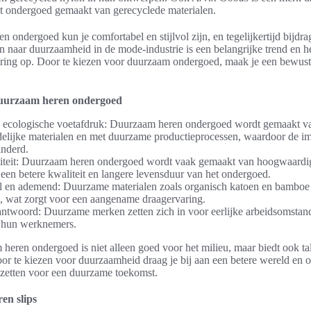
 ondergoed gemaakt van gerecyclede materialen.
 ondergoed kun je comfortabel en stijlvol zijn, en tegelijkertijd bijdr
n naar duurzaamheid in de mode-industrie is een belangrijke trend en 
ering op. Door te kiezen voor duurzaam ondergoed, maak je een bewus
uurzaam heren ondergoed
e ecologische voetafdruk: Duurzaam heren ondergoed wordt gemaakt v
delijke materialen en met duurzame productieprocessen, waardoor de im
nderd.
iteit: Duurzaam heren ondergoed wordt vaak gemaakt van hoogwaardig
n een betere kwaliteit en langere levensduur van het ondergoed.
 en ademend: Duurzame materialen zoals organisch katoen en bamboe 
 wat zorgt voor een aangename draagervaring.
antwoord: Duurzame merken zetten zich in voor eerlijke arbeidsomstan
 hun werknemers.
heren ondergoed is niet alleen goed voor het milieu, maar biedt ook ta
or te kiezen voor duurzaamheid draag je bij aan een betere wereld en o
nzetten voor een duurzame toekomst.
en slips