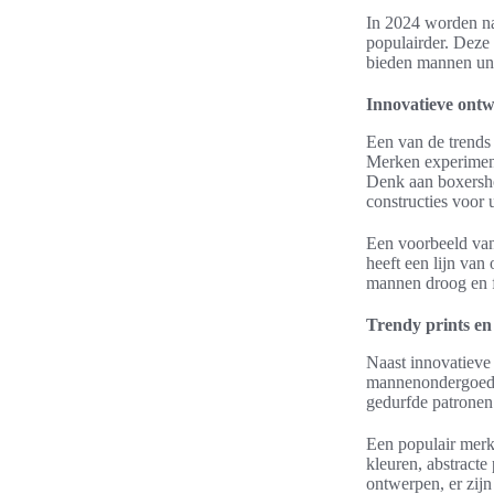
In 2024 worden na
populairder. Deze
bieden mannen uni
Innovatieve ont
Een van de trends
Merken experiment
Denk aan boxersho
constructies voor 
Een voorbeeld van
heeft een lijn va
mannen droog en fri
Trendy prints en
Naast innovatieve
mannenondergoed. 
gedurfde patronen
Een populair merk 
kleuren, abstracte
ontwerpen, er zijn 