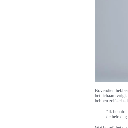
Bovendien hebbe
het lichaam volgt
hebben zelfs elast
“Ik ben dol 
de hele dag
Wat betreft het des