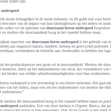
lair zullen zijn.
 ondergoed
t steeds belangrijker in de mode-industrie, en dit geldt ook voor her
s bewuster van de impact van hun kledingkeuzes op het milieu en zoe
ectie zullen we de opkomst van
duurzaam heren ondergoed
bespreken 
n en merken die duurzaamheid hoog in het vaandel hebben staan.
rijkste aspecten van
duurzaam heren ondergoed
is het gebruik van m
hierbij aan organisch katoen, bamboe, hennep en gerecycled polyester.
fbreekbaar, verminderen de behoefte aan chemicaliën en hebben een lage
ook het productieproces een grote rol in duurzaamheid. Merken die duu
n hanteren, letten op het minimaliseren van afval, het verminderen van 
n het bieden van eerlijke arbeidsomstandigheden voor hun werknemers.
eren ondergoed is een investering in een betere toekomst. Het gaat nie
men van het milieu, maar ook om het ondersteunen van merken die ethi
d ondernemen.”
nde merken die duurzaamheid hoog in het vaandel hebben staan en prach
 ondergoed
aanbieden. Een van deze merken is
Organic Basics
, dat g
en gerecycled nylon in hun ontwerpen. Ook
Arvin Goods
is een merk da