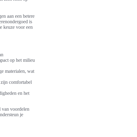
agen aan een betere
herenondergoed is
te keuze voor een
an
pact op het milieu
e materialen, wat
zijn comfortabel
digheden en het
l van voordelen
ndersteun je