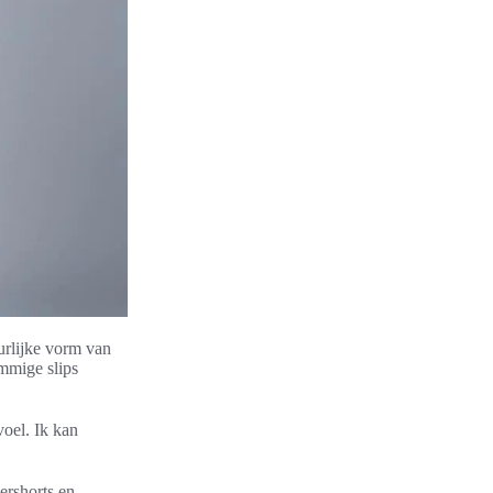
rlijke vorm van
mmige slips
voel. Ik kan
xershorts en