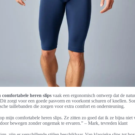
n
comfortabele heren slips
vaak een ergonomisch ontwerp dat de natuu
. Dit zorgt voor een goede pasvorm en voorkomt schuren of knellen. So
ische taillebanden die zorgen voor extra comfort en ondersteuning.
op mijn comfortabele heren slips. Ze zitten zo goed dat ik ze bijna niet 
 door bewegen zonder ongemak te ervaren.” – Mark, tevreden klant
ign, zijn er verschillende stijlen beschikbaar. Van klassieke slips tot bo