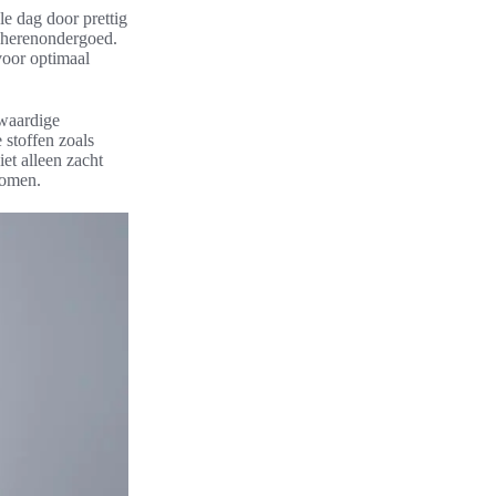
le dag door prettig
 herenondergoed.
voor optimaal
waardige
stoffen zoals
et alleen zacht
komen.