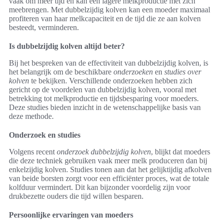
vaak om meer tijd en kan een lagere melkproductie met zich
meebrengen. Met dubbelzijdig kolven kan een moeder maximaal
profiteren van haar melkcapaciteit en de tijd die ze aan kolven
besteedt, verminderen.
Is dubbelzijdig kolven altijd beter?
Bij het bespreken van de effectiviteit van dubbelzijdig kolven, is
het belangrijk om de beschikbare
onderzoeken
en
studies over
kolven
te bekijken. Verschillende onderzoeken hebben zich
gericht op de voordelen van dubbelzijdig kolven, vooral met
betrekking tot melkproductie en tijdsbesparing voor moeders.
Deze studies bieden inzicht in de wetenschappelijke basis van
deze methode.
Onderzoek en studies
Volgens recent
onderzoek dubbelzijdig kolven
, blijkt dat moeders
die deze techniek gebruiken vaak meer melk produceren dan bij
enkelzijdig kolven. Studies tonen aan dat het gelijktijdig afkolven
van beide borsten zorgt voor een efficiënter proces, wat de totale
kolfduur vermindert. Dit kan bijzonder voordelig zijn voor
drukbezette ouders die tijd willen besparen.
Persoonlijke ervaringen van moeders