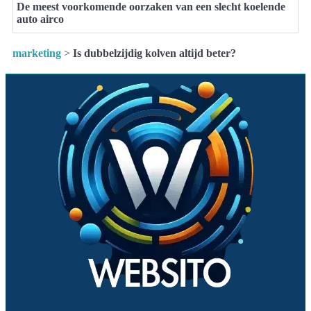
De meest voorkomende oorzaken van een slecht koelende
auto airco
marketing
>
Is dubbelzijdig kolven altijd beter?