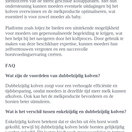
identificeren van de meest geschikte kolfapparaten. Met hun
ondersteuning kunnen moeders eventuele uitdagingen bij het
kolven overwinnen en de melkproductie optimaliseren, wat
essentieel is voor zowel moeder als baby.
Platforms zoals lotjez.be bieden een uitstekende mogelijkheid
voor moeders om gepersonaliseerde begeleiding te krijgen, wat
hen helpt bij het navigeren door het kolfproces. Door gebruik te
maken van deze beschikbare expertise, kunnen moeders hun
zelfvertrouwen vergroten en een succesvolle
borstvoedingservaring creëren.
FAQ
Wat zijn de voordelen van dubbelzijdig kolven?
Dubbelzijdig kolven zorgt voor een verhoogde efficiëntie en
tijdsbesparing, omdat moeders in dezelfde tijd meer melk kunnen
afkolven. Ook kan het de melkproductie bevorderen en de
borsten beter stimuleren.
Wat is het verschil tussen enkelzijdig en dubbelzijdig kolven?
Enkelzijdig kolven betekent dat er slechts uit één borst wordt
gekolfd, terwijl bij dubbelzijdig kolven beide borsten gelijktijdig