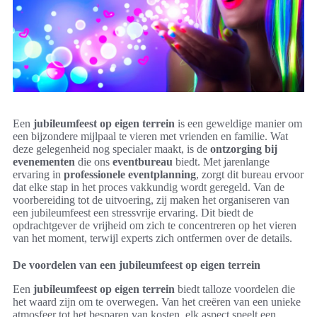
Een
jubileumfeest op eigen terrein
is een geweldige manier om
een bijzondere mijlpaal te vieren met vrienden en familie. Wat
deze gelegenheid nog specialer maakt, is de
ontzorging bij
evenementen
die ons
eventbureau
biedt. Met jarenlange
ervaring in
professionele eventplanning
, zorgt dit bureau ervoor
dat elke stap in het proces vakkundig wordt geregeld. Van de
voorbereiding tot de uitvoering, zij maken het organiseren van
een jubileumfeest een stressvrije ervaring. Dit biedt de
opdrachtgever de vrijheid om zich te concentreren op het vieren
van het moment, terwijl experts zich ontfermen over de details.
De voordelen van een jubileumfeest op eigen terrein
Een
jubileumfeest op eigen terrein
biedt talloze voordelen die
het waard zijn om te overwegen. Van het creëren van een unieke
atmosfeer tot het besparen van kosten, elk aspect speelt een