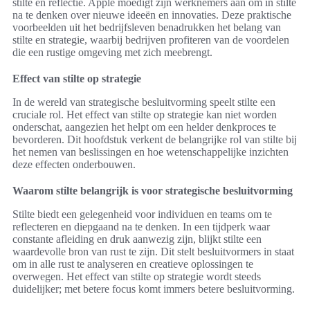
stilte en reflectie. Apple moedigt zijn werknemers aan om in stilte
na te denken over nieuwe ideeën en innovaties. Deze praktische
voorbeelden uit het bedrijfsleven benadrukken het belang van
stilte en strategie, waarbij bedrijven profiteren van de voordelen
die een rustige omgeving met zich meebrengt.
Effect van stilte op strategie
In de wereld van strategische besluitvorming speelt stilte een
cruciale rol. Het effect van stilte op strategie kan niet worden
onderschat, aangezien het helpt om een helder denkproces te
bevorderen. Dit hoofdstuk verkent de belangrijke rol van stilte bij
het nemen van beslissingen en hoe wetenschappelijke inzichten
deze effecten onderbouwen.
Waarom stilte belangrijk is voor strategische besluitvorming
Stilte biedt een gelegenheid voor individuen en teams om te
reflecteren en diepgaand na te denken. In een tijdperk waar
constante afleiding en druk aanwezig zijn, blijkt stilte een
waardevolle bron van rust te zijn. Dit stelt besluitvormers in staat
om in alle rust te analyseren en creatieve oplossingen te
overwegen. Het effect van stilte op strategie wordt steeds
duidelijker; met betere focus komt immers betere besluitvorming.