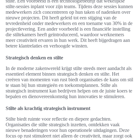
stilte. Een voorbeeld is een technologiebedrijf dat wekelijkse
stilte-sessies inplant voor zijn teams. Tijdens deze sessies kunnen
medewerkers zich concentreren op hun taken of nadenken over
nieuwe projecten. Dit heeft geleid tot een stijging van de
tevredenheid onder medewerkers en een toename van 30% in de
projectlevering. Een ander voorbeeld is een financiële instelling
die stiltekamers heeft geïntroduceerd, waardoor werknemers
meer creativiteit ervaren in hun werk. Dit heeft bijgedragen aan
betere klantrelaties en verhoogde winsten.
Strategisch denken en stilte
In de moderne zakenwereld krijgt stilte steeds meer aandacht als
essentieel element binnen strategisch denken en stilte. Het
creëren van momenten van rust biedt organisaties de kans om stil
te staan bij hun strategieën en toekomstplannen. Stilte als
strategisch instrument kan bedrijven helpen om de juiste koers te
bepalen en dienovereenkomstig hun innovaties te stimuleren.
Stilte als krachtig strategisch instrument
Stilte biedt ruimte voor reflectie en diepere gedachten.
Organisaties die stilte strategisch inzetten, ontdekken vaak
nieuwe benaderingen voor hun operationele uitdagingen. Deze
focus op rust stimuleert niet alleen de creativiteit, maar zorgt ook