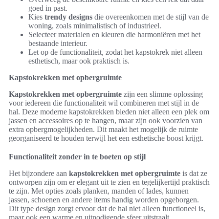
goed in past.
Kies
trendy designs
die overeenkomen met de stijl van de
woning, zoals minimalistisch of industrieel.
Selecteer materialen en kleuren die harmoniëren met het
bestaande interieur.
Let op de functionaliteit, zodat het kapstokrek niet alleen
esthetisch, maar ook praktisch is.
Kapstokrekken met opbergruimte
Kapstokrekken met opbergruimte
zijn een slimme oplossing
voor iedereen die functionaliteit wil combineren met stijl in de
hal. Deze moderne kapstokrekken bieden niet alleen een plek om
jassen en accessoires op te hangen, maar zijn ook voorzien van
extra opbergmogelijkheden. Dit maakt het mogelijk de ruimte
georganiseerd te houden terwijl het een esthetische boost krijgt.
Functionaliteit zonder in te boeten op stijl
Het bijzondere aan
kapstokrekken met opbergruimte
is dat ze
ontworpen zijn om er elegant uit te zien en tegelijkertijd praktisch
te zijn. Met opties zoals planken, manden of lades, kunnen
jassen, schoenen en andere items handig worden opgeborgen.
Dit type design zorgt ervoor dat de hal niet alleen functioneel is,
maar ook een warme en uitnodigende sfeer uitstraalt.