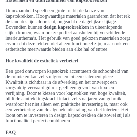
Materialen en duurzaamheid van kapstokrekken
Duurzaamheid speelt een grote rol bij de keuze van
kapstokrekken. Hoogwaardige materialen garanderen dat het rek
de tand des tijds doorstaat, ongeacht de dagelijkse slijtage.
Bovendien kunnen
design kapstokrekken
in uiteenlopende
stijlen komen, waardoor ze perfect aansluiten bij verschillende
interieurthema’s. Het gebruik van goed gekozen materialen zorgt
ervoor dat deze rekken niet alleen functioneel zijn, maar ook een
esthetische meerwaarde bieden aan elke hal of entree.
Hoe kwaliteit de esthetiek verbetert
Een goed ontworpen kapstokrek accentueert de schoonheid van
de ruimte en kan zelfs uitgroeien tot een statement piece.
Kwaliteit is zichtbaar in de afwerking en het ontwerp; een
zorgvuldig vervaardigd rek geeft een gevoel van luxe en
verfijning. Door te kiezen voor kapstokken van hoge kwaliteit,
blijft de aantrekkingskracht intact, zelfs na jaren van gebruik,
waardoor het niet alleen een praktische investering is, maar ook
een verbetering van de algehele uitstraling van het interieur. Het
loont om te investeren in design kapstokrekken die zowel stijl als
functionaliteit perfect combineren.
FAQ