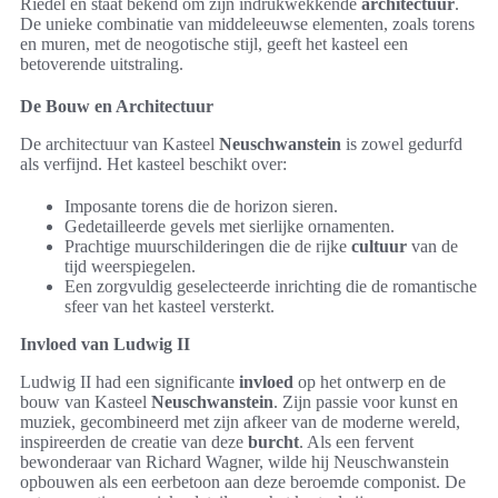
Riedel en staat bekend om zijn indrukwekkende
architectuur
.
De unieke combinatie van middeleeuwse elementen, zoals torens
en muren, met de neogotische stijl, geeft het kasteel een
betoverende uitstraling.
De Bouw en Architectuur
De architectuur van Kasteel
Neuschwanstein
is zowel gedurfd
als verfijnd. Het kasteel beschikt over:
Imposante torens die de horizon sieren.
Gedetailleerde gevels met sierlijke ornamenten.
Prachtige muurschilderingen die de rijke
cultuur
van de
tijd weerspiegelen.
Een zorgvuldig geselecteerde inrichting die de romantische
sfeer van het kasteel versterkt.
Invloed van Ludwig II
Ludwig II had een significante
invloed
op het ontwerp en de
bouw van Kasteel
Neuschwanstein
. Zijn passie voor kunst en
muziek, gecombineerd met zijn afkeer van de moderne wereld,
inspireerden de creatie van deze
burcht
. Als een fervent
bewonderaar van Richard Wagner, wilde hij Neuschwanstein
opbouwen als een eerbetoon aan deze beroemde componist. De