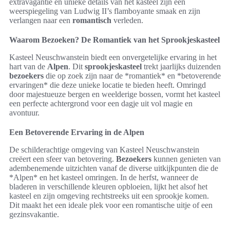
extravagantie en unieke details van het kasteel zijn een
weerspiegeling van Ludwig II’s flamboyante smaak en zijn
verlangen naar een
romantisch
verleden.
Waarom Bezoeken? De Romantiek van het Sprookjeskasteel
Kasteel Neuschwanstein biedt een onvergetelijke ervaring in het
hart van de
Alpen
. Dit
sprookjeskasteel
trekt jaarlijks duizenden
bezoekers
die op zoek zijn naar de *romantiek* en *betoverende
ervaringen* die deze unieke locatie te bieden heeft. Omringd
door majestueuze bergen en weelderige bossen, vormt het kasteel
een perfecte achtergrond voor een dagje uit vol magie en
avontuur.
Een Betoverende Ervaring in de Alpen
De schilderachtige omgeving van Kasteel Neuschwanstein
creëert een sfeer van betovering.
Bezoekers
kunnen genieten van
adembenemende uitzichten vanaf de diverse uitkijkpunten die de
*Alpen* en het kasteel omringen. In de herfst, wanneer de
bladeren in verschillende kleuren opbloeien, lijkt het alsof het
kasteel en zijn omgeving rechtstreeks uit een sprookje komen.
Dit maakt het een ideale plek voor een romantische uitje of een
gezinsvakantie.