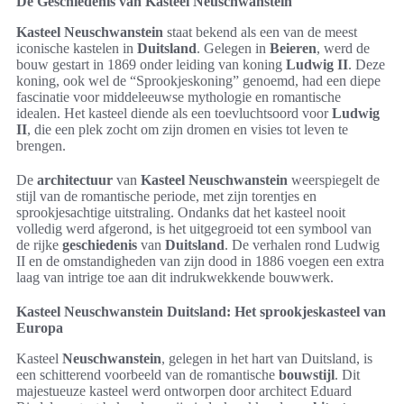
De Geschiedenis van Kasteel Neuschwanstein
Kasteel Neuschwanstein
staat bekend als een van de meest
iconische kastelen in
Duitsland
. Gelegen in
Beieren
, werd de
bouw gestart in 1869 onder leiding van koning
Ludwig II
. Deze
koning, ook wel de “Sprookjeskoning” genoemd, had een diepe
fascinatie voor middeleeuwse mythologie en romantische
idealen. Het kasteel diende als een toevluchtsoord voor
Ludwig
II
, die een plek zocht om zijn dromen en visies tot leven te
brengen.
De
architectuur
van
Kasteel Neuschwanstein
weerspiegelt de
stijl van de romantische periode, met zijn torentjes en
sprookjesachtige uitstraling. Ondanks dat het kasteel nooit
volledig werd afgerond, is het uitgegroeid tot een symbool van
de rijke
geschiedenis
van
Duitsland
. De verhalen rond Ludwig
II en de omstandigheden van zijn dood in 1886 voegen een extra
laag van intrige toe aan dit indrukwekkende bouwwerk.
Kasteel Neuschwanstein Duitsland: Het sprookjeskasteel van
Europa
Kasteel
Neuschwanstein
, gelegen in het hart van Duitsland, is
een schitterend voorbeeld van de romantische
bouwstijl
. Dit
majestueuze kasteel werd ontworpen door architect Eduard