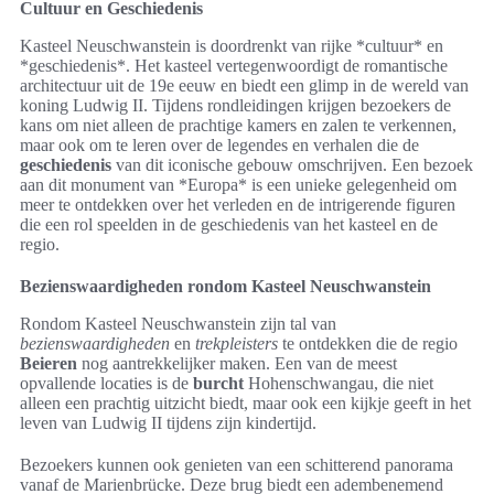
Cultuur en Geschiedenis
Kasteel Neuschwanstein is doordrenkt van rijke *cultuur* en
*geschiedenis*. Het kasteel vertegenwoordigt de romantische
architectuur uit de 19e eeuw en biedt een glimp in de wereld van
koning Ludwig II. Tijdens rondleidingen krijgen bezoekers de
kans om niet alleen de prachtige kamers en zalen te verkennen,
maar ook om te leren over de legendes en verhalen die de
geschiedenis
van dit iconische gebouw omschrijven. Een bezoek
aan dit monument van *Europa* is een unieke gelegenheid om
meer te ontdekken over het verleden en de intrigerende figuren
die een rol speelden in de geschiedenis van het kasteel en de
regio.
Bezienswaardigheden rondom Kasteel Neuschwanstein
Rondom Kasteel Neuschwanstein zijn tal van
bezienswaardigheden
en
trekpleisters
te ontdekken die de regio
Beieren
nog aantrekkelijker maken. Een van de meest
opvallende locaties is de
burcht
Hohenschwangau, die niet
alleen een prachtig uitzicht biedt, maar ook een kijkje geeft in het
leven van Ludwig II tijdens zijn kindertijd.
Bezoekers kunnen ook genieten van een schitterend panorama
vanaf de Marienbrücke. Deze brug biedt een adembenemend