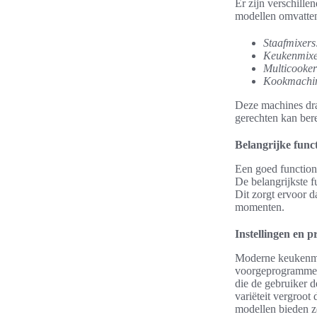
Er zijn verschille
modellen omvatte
Staafmixers
Keukenmixe
Multicooker
Kookmachi
Deze machines dra
gerechten kan ber
Belangrijke func
Een goed function
De belangrijkste f
Dit zorgt ervoor d
momenten.
Instellingen en
Moderne keukenmac
voorgeprogrammeer
die de gebruiker d
variëteit vergroot
modellen bieden z