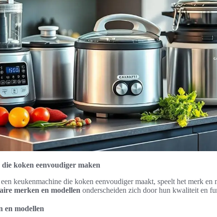
die koken eenvoudiger maken
n een keukenmachine die koken eenvoudiger maakt, speelt het merk en 
aire merken en modellen
onderscheiden zich door hun kwaliteit en func
n en modellen