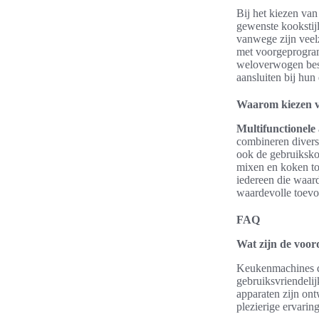
Bij het kiezen van
gewenste kookstij
vanwege zijn veelz
met voorgeprogram
weloverwogen bes
aansluiten bij hun
Waarom kiezen v
Multifunctionele
combineren divers
ook de gebruiksko
mixen en koken to
iedereen die waard
waardevolle toevo
FAQ
Wat zijn de voo
Keukenmachines di
gebruiksvriendeli
apparaten zijn on
plezierige ervarin