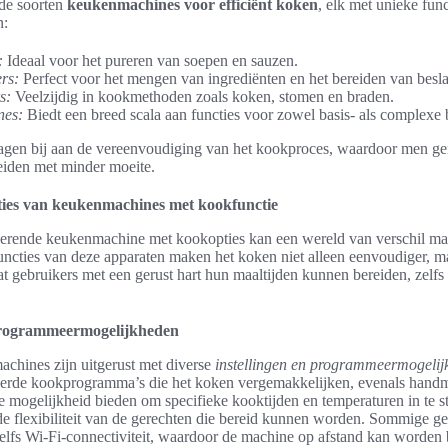
nde soorten
keukenmachines voor efficiënt koken
, elk met unieke func
n:
:
Ideaal voor het pureren van soepen en sauzen.
rs:
Perfect voor het mengen van ingrediënten en het bereiden van besla
s:
Veelzijdig in kookmethoden zoals koken, stomen en braden.
nes:
Biedt een breed scala aan functies voor zowel basis- als complexe 
gen bij aan de vereenvoudiging van het kookproces, waardoor men ge
eiden met minder moeite.
ties van keukenmachines met kookfunctie
erende keukenmachine met kookopties kan een wereld van verschil ma
uncties van deze apparaten maken het koken niet alleen eenvoudiger, ma
at gebruikers met een gerust hart hun maaltijden kunnen bereiden, zelfs
 programmeermogelijkheden
hines zijn uitgerust met diverse
instellingen en programmeermogelij
de kookprogramma’s die het koken vergemakkelijken, evenals handma
e mogelijkheid bieden om specifieke kooktijden en temperaturen in te s
 de flexibiliteit van de gerechten die bereid kunnen worden. Sommige 
elfs Wi-Fi-connectiviteit, waardoor de machine op afstand kan worden 