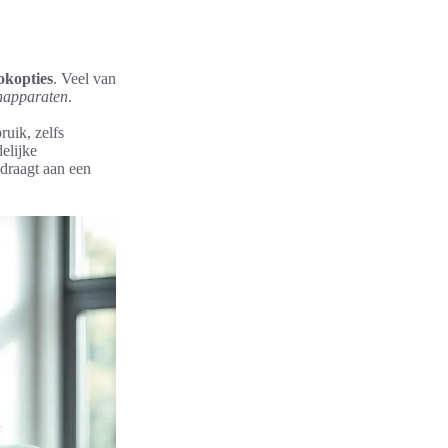
okopties
. Veel van
napparaten
.
uik, zelfs
elijke
jdraagt aan een