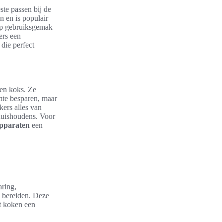
ste passen bij de
 en is populair
 op gebruiksgemak
ers een
die perfect
ren koks. Ze
mte besparen, maar
ers alles van
huishoudens. Voor
apparaten
een
ring,
e bereiden. Deze
t koken een