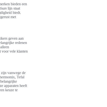
merken bieden een
tisan
lijn staat
digheid biedt.
tgerust met
uikers geven aan
elangrijke redenen
alleen
t voor vele klanten
g zijn vanwege de
hermomix, Tefal
belangrijke
ze apparaten heeft
een keuze te