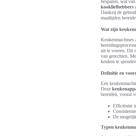
besparen, wat van
kookliefhebbers
z
Dankzij de gebrui
maaltijden bereide
Wat zijn keuken
Keukenmachines zi
bereidingsprocesse
uit te voeren. Dit 
van gerechten. Me
keuken te spender
Definitie en voo
Een keukenmachine
Deze
keukenappa
bereiden, vooral v
Efficiëntie 
Consistenti
De mogelijk
Typen keukenmac