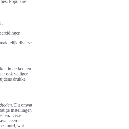
ties. Populaire
g.
bereidingen.
makkelijk diverse
ken in de keuken.
ar ook veiliger.
 tijdens drukke
kheden
. Dit omvat
tige instellingen
tellen. Deze
geavanceerde
bestuurd, wat