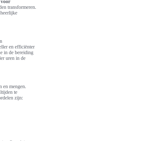
 voor
den transformeren.
heerlijke
en
ler en efficiënter
ie in de bereiding
er uren in de
en en mengen.
tijden te
rdelen zijn: