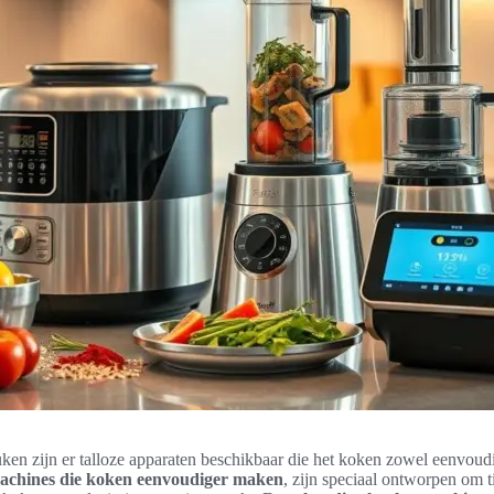
en zijn er talloze apparaten beschikbaar die het koken zowel eenvoudig
chines die koken eenvoudiger maken
, zijn speciaal ontworpen om t