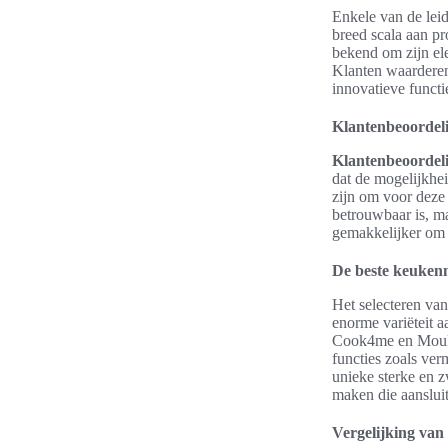
Enkele van de lei
breed scala aan p
bekend om zijn el
Klanten waarderen
innovatieve functi
Klantenbeoordel
Klantenbeoordel
dat de mogelijkhei
zijn om voor deze 
betrouwbaar is, ma
gemakkelijker om 
De beste keuken
Het selecteren va
enorme variëteit a
Cook4me en Moulin
functies zoals ver
unieke sterke en 
maken die aansluit
Vergelijking van