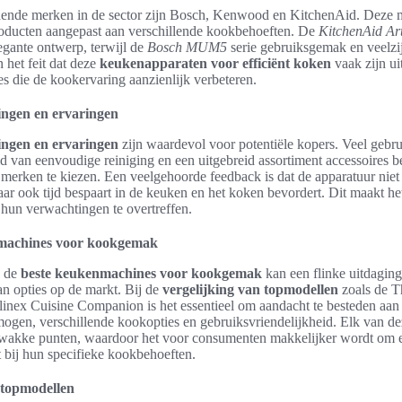
dende merken in de sector zijn Bosch, Kenwood en KitchenAid. Deze 
roducten aangepast aan verschillende kookbehoeften. De
KitchenAid Ar
egante ontwerp, terwijl de
Bosch MUM5
serie gebruiksgemak en veelzij
 het feit dat deze
keukenapparaten voor efficiënt koken
vaak zijn ui
es die de kookervaring aanzienlijk verbeteren.
ingen en ervaringen
ingen en ervaringen
zijn waardevol voor potentiële kopers. Veel gebr
d van eenvoudige reiniging en een uitgebreid assortiment accessoires b
merken te kiezen. Een veelgehoorde feedback is dat de apparatuur niet 
ar ook tijd bespaart in de keuken en het koken bevordert. Dit maakt he
hun verwachtingen te overtreffen.
machines voor kookgemak
n de
beste keukenmachines voor kookgemak
kan een flinke uitdagin
an opties op de markt. Bij de
vergelijking van topmodellen
zoals de T
ex Cuisine Companion is het essentieel om aandacht te besteden aan 
mogen, verschillende kookopties en gebruiksvriendelijkheid. Elk van de
zwakke punten, waardoor het voor consumenten makkelijker wordt om 
 bij hun specifieke kookbehoeften.
 topmodellen