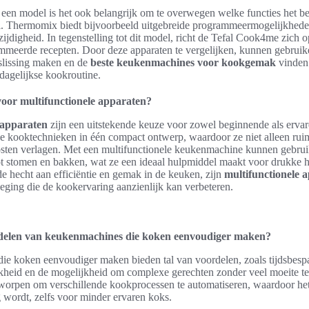
 een model is het ook belangrijk om te overwegen welke functies het be
l. Thermomix biedt bijvoorbeeld uitgebreide programmeermogelijkheden
ijdigheid. In tegenstelling tot dit model, richt de Tefal Cook4me zich
meerde recepten. Door deze apparaten te vergelijken, kunnen gebruik
lissing maken en de
beste keukenmachines voor kookgemak
vinden 
 dagelijkse kookroutine.
oor multifunctionele apparaten?
 apparaten
zijn een uitstekende keuze voor zowel beginnende als erva
e kooktechnieken in één compact ontwerp, waardoor ze niet alleen rui
sten verlagen. Met een multifunctionele keukenmachine kunnen gebruik
t stomen en bakken, wat ze een ideaal hulpmiddel maakt voor drukke 
e hecht aan efficiëntie en gemak in de keuken, zijn
multifunctionele 
eging die de kookervaring aanzienlijk kan verbeteren.
rdelen van keukenmachines die koken eenvoudiger maken?
e koken eenvoudiger maken bieden tal van voordelen, zoals tijdsbespa
jkheid en de mogelijkheid om complexe gerechten zonder veel moeite t
tworpen om verschillende kookprocessen te automatiseren, waardoor he
g wordt, zelfs voor minder ervaren koks.