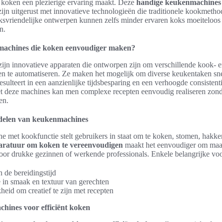
 koken een plezierige ervaring maakt. Deze
handige keukenmachines
ijn uitgerust met innovatieve technologieën die traditionele kookmetho
ksvriendelijke ontwerpen kunnen zelfs minder ervaren koks moeiteloos 
n.
machines die koken eenvoudiger maken?
jn innovatieve apparaten die ontworpen zijn om verschillende kook- 
n te automatiseren. Ze maken het mogelijk om diverse keukentaken snel
resulteert in een aanzienlijke tijdsbesparing en een verhoogde consistent
t deze machines kan men complexe recepten eenvoudig realiseren zond
en.
rdelen van keukenmachines
 met kookfunctie stelt gebruikers in staat om te koken, stomen, hakk
ratuur om koken te vereenvoudigen
maakt het eenvoudiger om maal
oor drukke gezinnen of werkende professionals. Enkele belangrijke voo
in de bereidingstijd
e in smaak en textuur van gerechten
heid om creatief te zijn met recepten
hines voor efficiënt koken