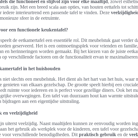
els die functioneel en stijlvol zijn voor elke maaltijd
, zowel esthetis
bruik zijn. Met een breed scala aan opties, van houten eettafels tot schi
or iedere interieurtrend een passende tafel te vinden. Deze
veelzijdighei
monieuze sfeer in de eetruimte.
or een functionele keukentafel?
speelt de eetkamertafel een essentiële rol. Dit meubelstuk gaat verder d
orden geserveerd. Het is een ontmoetingsplek voor vrienden en familie
n en herinneringen worden gemaakt. Bij het kiezen van de juiste eetkam
n op verschillende factoren om de functionaliteit ervan te maximaliseren
tkamertafel in het huishouden
s niet slechts een meubelstuk. Het dient als het hart van het huis, waar
enieten van elkaars gezelschap. De grootte speelt hierbij een cruciale 
iedt ruimte voor iedereen en is perfect voor gezellige diners. Ook het ma
grijke overwegingen. Een tafel van duurzaam hout kan warmte uitstrale
bijdragen aan een eigentijdse uitstraling.
 en veelzijdigheid
jn uiterst veelzijdig. Naast maaltijden kunnen ze eenvoudig worden in
an het gebruik als werkplek voor de kinderen, een tafel voor gezelscha
e voor verschillende benodigdheden. Dit
praktisch gebruik
en de
veel