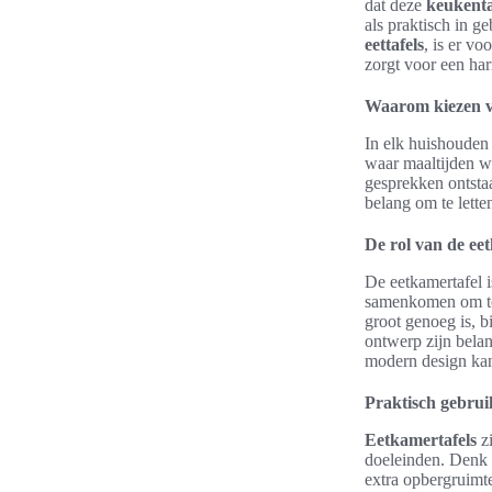
dat deze
keukentaf
als praktisch in ge
eettafels
, is er vo
zorgt voor een har
Waarom kiezen vo
In elk huishouden 
waar maaltijden w
gesprekken ontstaa
belang om te lette
De rol van de ee
De eetkamertafel i
samenkomen om te g
groot genoeg is, b
ontwerp zijn belan
modern design kan 
Praktisch gebruik
Eetkamertafels
zi
doeleinden. Denk a
extra opbergruimt