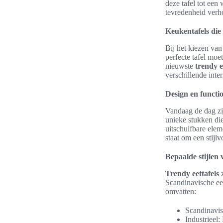
deze tafel tot een
tevredenheid verh
Keukentafels die 
Bij het kiezen van
perfecte tafel moe
nieuwste
trendy e
verschillende inter
Design en functi
Vandaag de dag zij
unieke stukken die
uitschuifbare elem
staat om een stijl
Bepaalde stijlen 
Trendy eettafels
z
Scandinavische een
omvatten:
Scandinavis
Industrieel