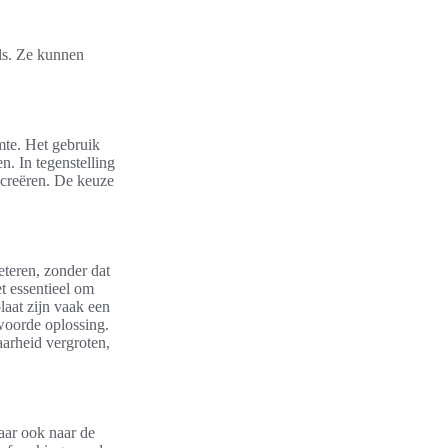
els. Ze kunnen
mte. Het gebruik
n. In tegenstelling
 creëren. De keuze
eteren, zonder dat
et essentieel om
aat zijn vaak een
woorde oplossing.
aarheid vergroten,
maar ook naar de