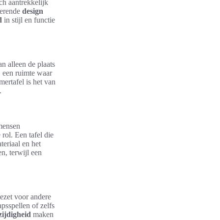
ch aantrekkelijk
tterende
design
d
in stijl en functie
an alleen de plaats
, een ruimte waar
ertafel is het van
.
 mensen
rol. Een tafel die
teriaal en het
n, terwijl een
gezet voor andere
psspellen of zelfs
zijdigheid
maken