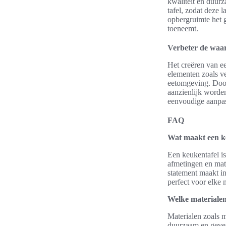
kwaliteit en duurz
tafel, zodat deze 
opbergruimte het 
toeneemt.
Verbeter de waard
Het creëren van ee
elementen zoals ve
eetomgeving. Door 
aanzienlijk worde
eenvoudige aanpas
FAQ
Wat maakt een keu
Een keukentafel is
afmetingen en mater
statement maakt in
perfect voor elke m
Welke materialen 
Materialen zoals m
duurzaam en geven 