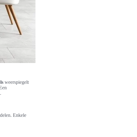
ls
weerspiegelt
 Een
.
rdelen. Enkele