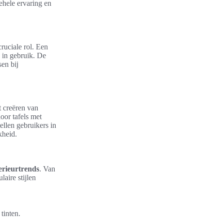
gehele ervaring en
ruciale rol. Een
n in gebruik. De
en bij
t creëren van
oor tafels met
ellen gebruikers in
kheid.
erieurtrends
. Van
aire stijlen
tinten.