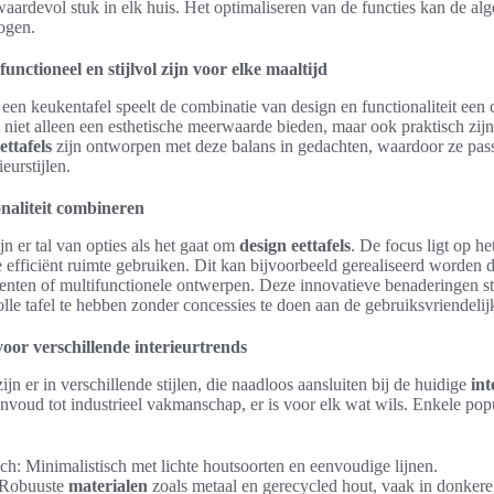
 waardevol stuk in elk huis. Het optimaliseren van de functies kan de al
ogen.
functioneel en stijlvol zijn voor elke maaltijd
 een keukentafel speelt de combinatie van design en functionaliteit een c
t niet alleen een esthetische meerwaarde bieden, maar ook praktisch zij
ettafels
zijn ontworpen met deze balans in gedachten, waardoor ze pass
ieurstijlen.
onaliteit combineren
n er tal van opties als het gaat om
design eettafels
. De focus ligt op he
 efficiënt ruimte gebruiken. Dit kan bijvoorbeeld gerealiseerd worden d
enten of multifunctionele ontwerpen. Deze innovatieve benaderingen st
volle tafel te hebben zonder concessies te doen aan de gebruiksvriendelij
voor verschillende interieurtrends
ijn er in verschillende stijlen, die naadloos aansluiten bij de huidige
int
voud tot industrieel vakmanschap, er is voor elk wat wils. Enkele popul
ch: Minimalistisch met lichte houtsoorten en eenvoudige lijnen.
: Robuuste
materialen
zoals metaal en gerecycled hout, vaak in donkere 