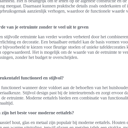
aamheid. Het is belangrijk om te letten op de algehele constructie en d
lang meegaat. Daarnaast kunnen praktische details zoals onderkasten o
gebruiksgemak aanzienlijk verhogen, waardoor de functionele waarde v
e van je eetruimte zonder te veel uit te geven
n stijlvolle eetruimte kan verder worden verbeterd door het combineren
rlichting en decoratie. Een betaalbare eettafel kan de basis vormen vo
bijvoorbeeld te kiezen voor fleurige stoelen of unieke tafeldecoraties 
n opgewaardeerd. Het is mogelijk om de waarde van de eetruimte te ve
singen, zonder het budget te overschrijden.
kentafel functioneel en stijlvol?
 functioneel wanneer deze voldoet aan de behoeften van het huishouden,
iaalkeuze. Stijlvol design past bij de interieurtrends en zorgt ervoor da
 de eetruimte. Moderne eettafels bieden een combinatie van functionalite
aaltijd.
zijn het beste voor moderne eettafels?
assief hout, glas en metaal zijn populair bij moderne eettafels. Houten e
een warme uitstraling, terwijl glazen en metalen tafels een strakke, m