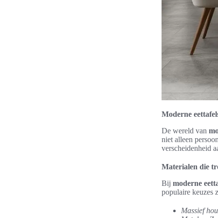
Moderne eettafels
De wereld van
mo
niet alleen persoo
verscheidenheid 
Materialen die t
Bij
moderne eetta
populaire keuzes z
Massief hou