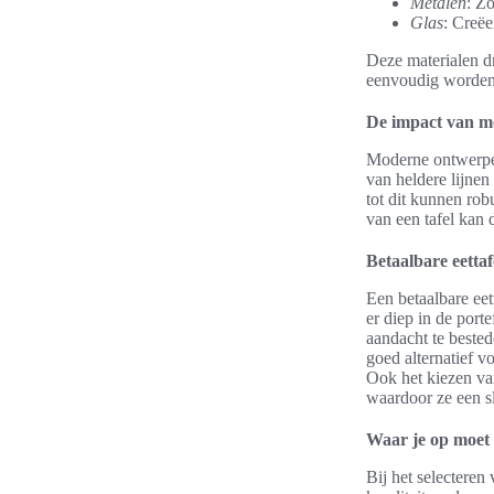
Metalen
: Zo
Glas
: Creëe
Deze materialen dr
eenvoudig worden 
De impact van m
Moderne ontwerpen
van heldere lijnen
tot dit kunnen ro
van een tafel kan 
Betaalbare eettaf
Een betaalbare eet
er diep in de port
aandacht te beste
goed alternatief 
Ook het kiezen van
waardoor ze een sl
Waar je op moet 
Bij het selecteren