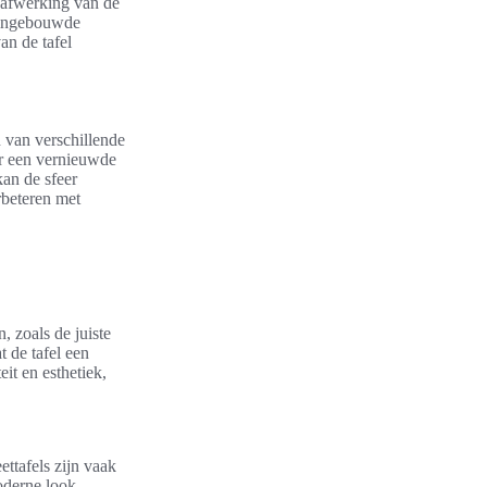
e afwerking van de
f ingebouwde
an de tafel
 van verschillende
or een vernieuwde
kan de sfeer
rbeteren met
 zoals de juiste
t de tafel een
it en esthetiek,
ettafels zijn vaak
oderne look