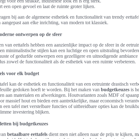
rgt voor een strakke, industriële look en is erg sterk.
rt een open gevoel en laat de ruimte groter lijken.
agen bij aan de algemene esthetiek en functionaliteit van trendy eettaf
aangepast aan elke inrichting, van modern tot klassiek.
oderne ontwerpen op de sfeer
 van eettafels hebben een aanzienlijke impact op de sfeer in de eetrui
 en minimalistische stijlen kan een luchtige en open uitstraling bevordere
buuste of gedurfde ontwerpen een gezelligere en uitnodigende ambiance
dus zowel de functionaliteit als de esthetiek van een ruimte verbeteren.
els voor elk budget
tafel kan de esthetiek en functionaliteit van een eetruimte drastisch verb
efeuille gedoken hoeft te worden. Bij het maken van
budgetkeuzes
is h
den aan materialen en afwerkingen. Houtvarianten zoals MDF of spaanpl
voor massief hout en bieden een aantrekkelijke, maar economisch verant
 een tafel met verstelbare functies of uitbreidbare opties kan de bruikb
imme investering blijken.
letten bij budgetkeuzes
 van
betaalbare eettafels
dient men niet alleen naar de prijs te kijken, 