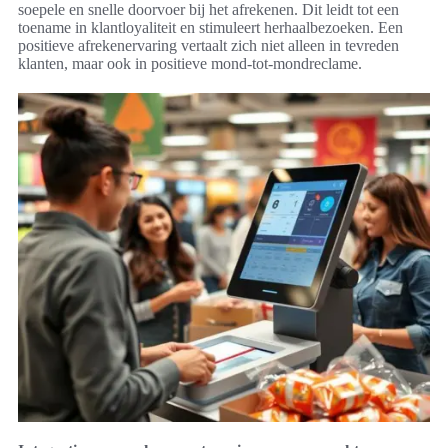
soepele en snelle doorvoer bij het afrekenen. Dit leidt tot een
toename in klantloyaliteit en stimuleert herhaalbezoeken. Een
positieve afrekenervaring vertaalt zich niet alleen in tevreden
klanten, maar ook in positieve mond-tot-mondreclame.