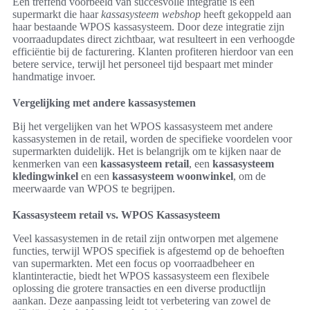
Een treffend voorbeeld van succesvolle integratie is een
supermarkt die haar
kassasysteem webshop
heeft gekoppeld aan
haar bestaande WPOS kassasysteem. Door deze integratie zijn
voorraadupdates direct zichtbaar, wat resulteert in een verhoogde
efficiëntie bij de facturering. Klanten profiteren hierdoor van een
betere service, terwijl het personeel tijd bespaart met minder
handmatige invoer.
Vergelijking met andere kassasystemen
Bij het vergelijken van het WPOS kassasysteem met andere
kassasystemen in de retail, worden de specifieke voordelen voor
supermarkten duidelijk. Het is belangrijk om te kijken naar de
kenmerken van een
kassasysteem retail
, een
kassasysteem
kledingwinkel
en een
kassasysteem woonwinkel
, om de
meerwaarde van WPOS te begrijpen.
Kassasysteem retail vs. WPOS Kassasysteem
Veel kassasystemen in de retail zijn ontworpen met algemene
functies, terwijl WPOS specifiek is afgestemd op de behoeften
van supermarkten. Met een focus op voorraadbeheer en
klantinteractie, biedt het WPOS kassasysteem een flexibele
oplossing die grotere transacties en een diverse productlijn
aankan. Deze aanpassing leidt tot verbetering van zowel de