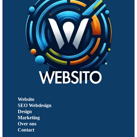
Websito
SEO Webdesign
Design
Marketing
Over ons
Contact