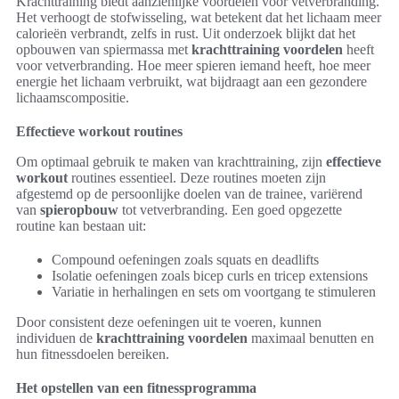
Krachttraining biedt aanzienlijke voordelen voor vetverbranding.
Het verhoogt de stofwisseling, wat betekent dat het lichaam meer
calorieën verbrandt, zelfs in rust. Uit onderzoek blijkt dat het
opbouwen van spiermassa met
krachttraining voordelen
heeft
voor vetverbranding. Hoe meer spieren iemand heeft, hoe meer
energie het lichaam verbruikt, wat bijdraagt aan een gezondere
lichaamscompositie.
Effectieve workout routines
Om optimaal gebruik te maken van krachttraining, zijn
effectieve
workout
routines essentieel. Deze routines moeten zijn
afgestemd op de persoonlijke doelen van de trainee, variërend
van
spieropbouw
tot vetverbranding. Een goed opgezette
routine kan bestaan uit:
Compound oefeningen zoals squats en deadlifts
Isolatie oefeningen zoals bicep curls en tricep extensions
Variatie in herhalingen en sets om voortgang te stimuleren
Door consistent deze oefeningen uit te voeren, kunnen
individuen de
krachttraining voordelen
maximaal benutten en
hun fitnessdoelen bereiken.
Het opstellen van een fitnessprogramma