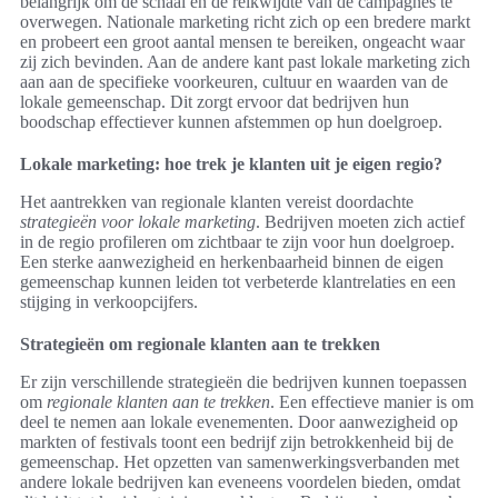
belangrijk om de schaal en de reikwijdte van de campagnes te
overwegen. Nationale marketing richt zich op een bredere markt
en probeert een groot aantal mensen te bereiken, ongeacht waar
zij zich bevinden. Aan de andere kant past lokale marketing zich
aan aan de specifieke voorkeuren, cultuur en waarden van de
lokale gemeenschap. Dit zorgt ervoor dat bedrijven hun
boodschap effectiever kunnen afstemmen op hun doelgroep.
Lokale marketing: hoe trek je klanten uit je eigen regio?
Het aantrekken van regionale klanten vereist doordachte
strategieën voor lokale marketing
. Bedrijven moeten zich actief
in de regio profileren om zichtbaar te zijn voor hun doelgroep.
Een sterke aanwezigheid en herkenbaarheid binnen de eigen
gemeenschap kunnen leiden tot verbeterde klantrelaties en een
stijging in verkoopcijfers.
Strategieën om regionale klanten aan te trekken
Er zijn verschillende strategieën die bedrijven kunnen toepassen
om
regionale klanten aan te trekken
. Een effectieve manier is om
deel te nemen aan lokale evenementen. Door aanwezigheid op
markten of festivals toont een bedrijf zijn betrokkenheid bij de
gemeenschap. Het opzetten van samenwerkingsverbanden met
andere lokale bedrijven kan eveneens voordelen bieden, omdat