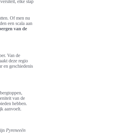
rsiteit, elke stap
atten. Of men nu
den een scala aan
bergen van de
ber. Van de
aakt deze regio
ur en geschiedenis
 bergtoppen,
eniteit van de
 bieden hebben.
jk aanvoelt.
zijn
Pyreneeën