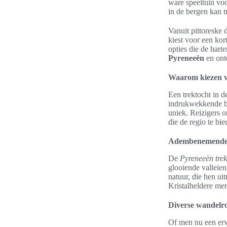
ware speeltuin voo
in de bergen kan t
Vanuit pittoreske 
kiest voor een ko
opties die de hart
Pyreneeën
en ont
Waarom kiezen vo
Een trektocht in d
indrukwekkende be
uniek. Reizigers o
die de regio te bie
Adembenemende 
De
Pyreneeën trek
glooiende valleien
natuur, die hen ui
Kristalheldere mer
Diverse wandelro
Of men nu een erva