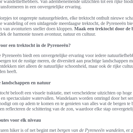
r wandelliefhebbers. Van adembenemende uitzichten tot een rijke biodive
ransformeren in een onvergetelijke ervaring.
dorpjes tot ongerepte natuurgebieden, elke trektocht onthult nieuwe sch
rte wandeling of een uitdagende meerdaagse trektocht, de Pyreneeën bie
en van avonturiers sneller doen kloppen.
Maak een trektocht door de 
dek de harmonie tussen avontuur, natuur en cultuur.
or een trektocht in de Pyreneeën?
e Pyreneeën biedt een onvergetelijke ervaring voor iedere natuurliefheb
rgen tot de rustige meren, de diversiteit aan prachtige landschappen m
ntdekken niet alleen de natuurlijke schoonheid, maar ook de rijke cultu
den heeft.
landschappen en natuur
tocht
belooft een visuele traktatie, met verscheidene uitzichten op hoge
 en spectaculaire watervallen. Wandelaars worden omringd door het ser
tnodigt om op adem te komen en te genieten van alles wat de bergen te
en reflecteren de schittering van de zon, waardoor elke stap onvergeteli
utes voor elk niveau
ren hiker is of net begint met
bergen van de Pyreneeën wandelen
, er 