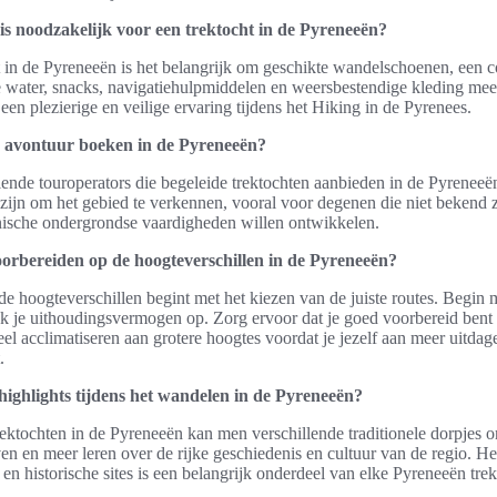
 is noodzakelijk voor een trektocht in de Pyreneeën?
t in de Pyreneeën is het belangrijk om geschikte wandelschoenen, een 
 water, snacks, navigatiehulpmiddelen en weersbestendige kleding me
een plezierige en veilige ervaring tijdens het Hiking in de Pyrenees.
d avontuur boeken in de Pyreneeën?
illende touroperators die begeleide trektochten aanbieden in de Pyreneeë
zijn om het gebied te verkennen, vooral voor degenen die niet bekend z
ische ondergrondse vaardigheden willen ontwikkelen.
orbereiden op de hoogteverschillen in de Pyreneeën?
e hoogteverschillen begint met het kiezen van de juiste routes. Begin m
jk je uithoudingsvermogen op. Zorg ervoor dat je goed voorbereid bent
eel acclimatiseren aan grotere hoogtes voordat je jezelf aan meer uitd
.
 highlights tijdens het wandelen in de Pyreneeën?
rektochten in de Pyreneeën kan men verschillende traditionele dorpjes 
en en meer leren over de rijke geschiedenis en cultuur van de regio. H
s en historische sites is een belangrijk onderdeel van elke Pyreneeën trek