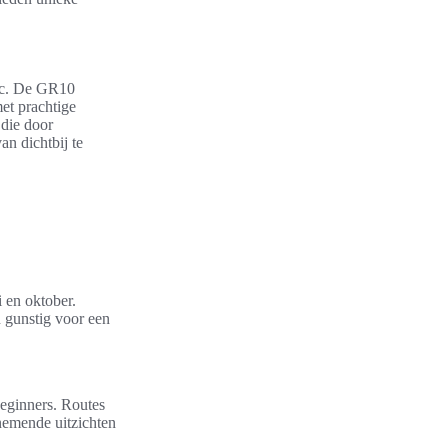
oc. De GR10
et prachtige
 die door
an dichtbij te
i en oktober.
 gunstig voor een
beginners. Routes
enemende uitzichten