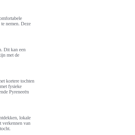
comfortabele
e te nemen. Deze
n. Dit kan een
ijn met de
et kortere tochten
 met fysieke
agende Pyreneeën
ontdekken, lokale
et verkennen van
tocht.