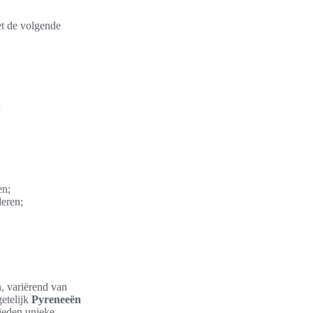
et de volgende
n
en;
deren;
, variërend van
getelijk
Pyreneeën
ieden unieke