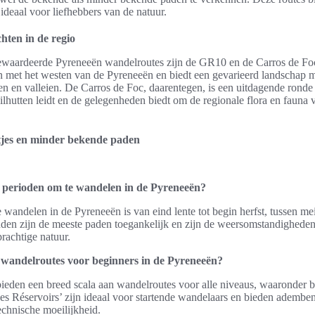
 ideaal voor liefhebbers van de natuur.
hten in de regio
ewaardeerde Pyreneeën wandelroutes zijn de GR10 en de Carros de F
en met het westen van de Pyreneeën en biedt een gevarieerd landschap m
en en valleien. De Carros de Foc, daarentegen, is een uitdagende ronde
ilhutten leidt en de gelegenheden biedt om de regionale flora en fauna v
tjes en minder bekende paden
e perioden om te wandelen in de Pyreneeën?
e wandelen in de Pyreneeën is van eind lente tot begin herfst, tussen me
den zijn de meeste paden toegankelijk en zijn de weersomstandigheden
prachtige natuur.
e wandelroutes voor beginners in de Pyreneeën?
bieden een breed scala aan wandelroutes voor alle niveaus, waaronder 
des Réservoirs’ zijn ideaal voor startende wandelaars en bieden ademb
technische moeilijkheid.