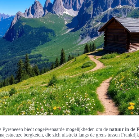
de Pyreneeën biedt ongeëvenaarde mogelijkheden om de
natuur in de 
jestueuze bergketen, die zich uitstrekt langs de grens tussen Frankrijk