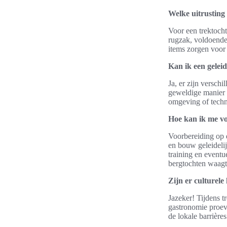
Welke uitrusting
Voor een trektoch
rugzak, voldoende
items zorgen voor 
Kan ik een gelei
Ja, er zijn versch
geweldige manier 
omgeving of techn
Hoe kan ik me vo
Voorbereiding op d
en bouw geleideli
training en eventu
bergtochten waagt
Zijn er culturele
Jazeker! Tijdens t
gastronomie proev
de lokale barrière