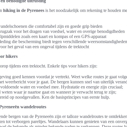
en benodigde uitrusting
an
hiking in de Pyrenees
is het noodzakelijk om rekening te houden m
andelschoenen die comfortabel zijn en goede grip bieden
 rugzak voor het dragen van voedsel, water en overige benodigdheden
lpmiddelen zoals een kaart en kompas of een GPS-apparaat
leding die bescherming biedt tegen verschillende weersomstandighede
or het geval van een ongeval tijdens de trektocht
oor hikers
orop tijdens een trektocht. Enkele tips voor hikers zijn:
eving goed kennen voordat je vertrekt. Weet welke routes je gaat volg
et weerbericht voor je gaat. De bergen kunnen snel van uiterlijk veran
 voldoende water en voedsel mee. Hydratatie en energie zijn cruciaal;
 weten waar je naartoe gaat en wanneer je verwacht terug te zijn;
reid op noodgevallen. Ken de basisprincipes van eerste hulp.
 Pyreneeën wandelroutes
de bergen van de Pyreneeën zijn er talloze wandelroutes te ontdekken
ten tot verborgen pareltjes. Wandelaars kunnen genieten van een onver
wel de bekende als minder bekende paden te verkennen. Deze routes b