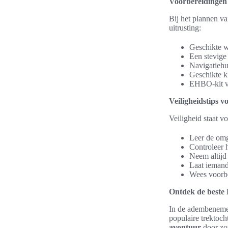
Voorbereidingen 
Bij het plannen v
uitrusting:
Geschikte w
Een stevige
Navigatiehu
Geschikte k
EHBO-kit vo
Veiligheidstips v
Veiligheid staat vo
Leer de omg
Controleer h
Neem altijd
Laat iemand
Wees voorbe
Ontdek de beste
In de adembenemen
populaire trektoch
avontuur
door zo