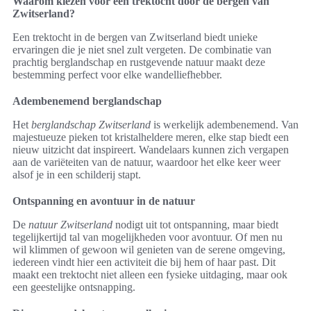
Waarom kiezen voor een trektocht door de bergen van
Zwitserland?
Een trektocht in de bergen van Zwitserland biedt unieke
ervaringen die je niet snel zult vergeten. De combinatie van
prachtig berglandschap en rustgevende natuur maakt deze
bestemming perfect voor elke wandelliefhebber.
Adembenemend berglandschap
Het
berglandschap Zwitserland
is werkelijk adembenemend. Van
majestueuze pieken tot kristalheldere meren, elke stap biedt een
nieuw uitzicht dat inspireert. Wandelaars kunnen zich vergapen
aan de variëteiten van de natuur, waardoor het elke keer weer
alsof je in een schilderij stapt.
Ontspanning en avontuur in de natuur
De
natuur Zwitserland
nodigt uit tot ontspanning, maar biedt
tegelijkertijd tal van mogelijkheden voor avontuur. Of men nu
wil klimmen of gewoon wil genieten van de serene omgeving,
iedereen vindt hier een activiteit die bij hem of haar past. Dit
maakt een trektocht niet alleen een fysieke uitdaging, maar ook
een geestelijke ontsnapping.