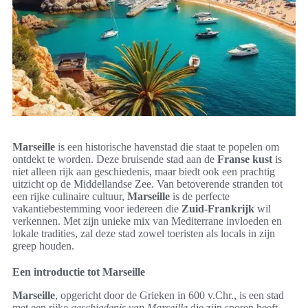
Marseille
is een historische havenstad die staat te popelen om
ontdekt te worden. Deze bruisende stad aan de
Franse kust
is
niet alleen rijk aan geschiedenis, maar biedt ook een prachtig
uitzicht op de Middellandse Zee. Van betoverende stranden tot
een rijke culinaire cultuur,
Marseille
is de perfecte
vakantiebestemming voor iedereen die
Zuid-Frankrijk
wil
verkennen. Met zijn unieke mix van Mediterrane invloeden en
lokale tradities, zal deze stad zowel toeristen als locals in zijn
greep houden.
Een introductie tot Marseille
Marseille
, opgericht door de Grieken in 600 v.Chr., is een stad
met een rijke
geschiedenis van Marseille
die zijn sporen heeft