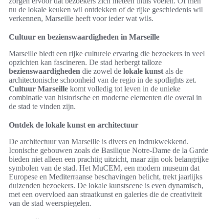
zorgen ervoor dat bezoekers zich meteen thuis voelen. Of men
nu de lokale keuken wil ontdekken of de rijke geschiedenis wil
verkennen, Marseille heeft voor ieder wat wils.
Cultuur en bezienswaardigheden in Marseille
Marseille biedt een rijke culturele ervaring die bezoekers in veel
opzichten kan fascineren. De stad herbergt talloze
bezienswaardigheden
die zowel de
lokale kunst
als de
architectonische schoonheid van de regio in de spotlights zet.
Cultuur Marseille
komt volledig tot leven in de unieke
combinatie van historische en moderne elementen die overal in
de stad te vinden zijn.
Ontdek de lokale kunst en architectuur
De architectuur van Marseille is divers en indrukwekkend.
Iconische gebouwen zoals de Basilique Notre-Dame de la Garde
bieden niet alleen een prachtig uitzicht, maar zijn ook belangrijke
symbolen van de stad. Het MuCEM, een modern museum dat
Europese en Mediterraanse beschavingen belicht, trekt jaarlijks
duizenden bezoekers. De lokale kunstscene is even dynamisch,
met een overvloed aan straatkunst en galeries die de creativiteit
van de stad weerspiegelen.