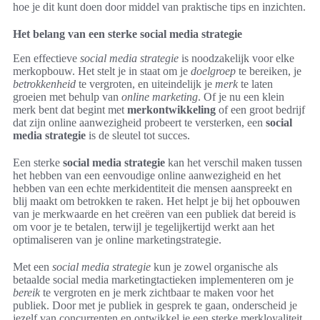
hoe je dit kunt doen door middel van praktische tips en inzichten.
Het belang van een sterke social media strategie
Een effectieve
social media strategie
is noodzakelijk voor elke
merkopbouw. Het stelt je in staat om je
doelgroep
te bereiken, je
betrokkenheid
te vergroten, en uiteindelijk je
merk
te laten
groeien met behulp van
online marketing
. Of je nu een klein
merk bent dat begint met
merkontwikkeling
of een groot bedrijf
dat zijn online aanwezigheid probeert te versterken, een
social
media strategie
is de sleutel tot succes.
Een sterke
social media strategie
kan het verschil maken tussen
het hebben van een eenvoudige online aanwezigheid en het
hebben van een echte merkidentiteit die mensen aanspreekt en
blij maakt om betrokken te raken. Het helpt je bij het opbouwen
van je merkwaarde en het creëren van een publiek dat bereid is
om voor je te betalen, terwijl je tegelijkertijd werkt aan het
optimaliseren van je online marketingstrategie.
Met een
social media strategie
kun je zowel organische als
betaalde social media marketingtactieken implementeren om je
bereik
te vergroten en je merk zichtbaar te maken voor het
publiek. Door met je publiek in gesprek te gaan, onderscheid je
jezelf van concurrenten en ontwikkel je een sterke merkloyaliteit