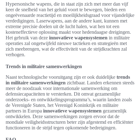
Hypersonische wapens, die in staat zijn zich met meer dan vijf
keer de snelheid van het geluid voort te bewegen, bieden een
ongeëvenaarde reactietijd en moeilijkheidsgraad voor vijandelijke
verdedigingen. Laserwapens, aan de andere kant, kunnen met
extreme precisie doelen uit de lucht halen, wat hen tot een
kosteneffectieve oplossing maakt voor hedendaagse dreigingen.
Het gebruik van deze
innovatieve wapensystemen
in militaire
operaties zal ongetwijfeld nieuwe tactieken en strategieën met
zich meebrengen, wat de effectiviteit van de strijdkrachten zal
verhogen.
Trends in militaire samenwerkingen
Naast technologische vooruitgang zijn er ook duidelijke
trends
in militaire samenwerkingen
zichtbaar. Landen erkennen steeds
meer de noodzaak voor internationale samenwerking om
defensiecapaciteiten te versterken. Dit omvat gezamenlijke
onderzoeks- en ontwikkelingsprogramma’s, waarin landen zoals
de Verenigde Staten, het Verenigd Koninkrijk en militaire
partners in Europa
innovatieve wapensystemen
gezamenlijk
ontwikkelen. Deze samenwerkingen zorgen ervoor dat de
mondiale veiligheidsstructuren beter zijn afgestemd en efficiënter
functioneren in de strijd tegen opkomende bedreigingen.
FAQ