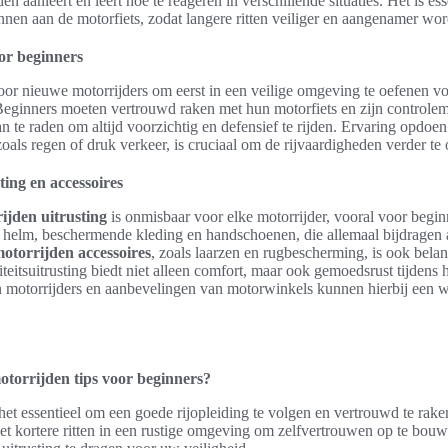
n aanleert en leert hoe te reageren in verschillende situaties. Het is ess
ennen aan de motorfiets, zodat langere ritten veiliger en aangenamer wo
oor beginners
or nieuwe motorrijders om eerst in een veilige omgeving te oefenen vo
Beginners moeten vertrouwd raken met hun motorfiets en zijn control
an te raden om altijd voorzichtig en defensief te rijden. Ervaring opdoen
als regen of druk verkeer, is cruciaal om de rijvaardigheden verder te
ting en accessoires
ijden uitrusting
is onmisbaar voor elke motorrijder, vooral voor begin
helm, beschermende kleding en handschoenen, die allemaal bijdragen a
otorrijden accessoires
, zoals laarzen en rugbescherming, is ook belan
iteitsuitrusting biedt niet alleen comfort, maar ook gemoedsrust tijdens h
n motorrijders en aanbevelingen van motorwinkels kunnen hierbij een w
otorrijden tips voor beginners?
het essentieel om een goede rijopleiding te volgen en vertrouwd te rak
met kortere ritten in een rustige omgeving om zelfvertrouwen op te bouw