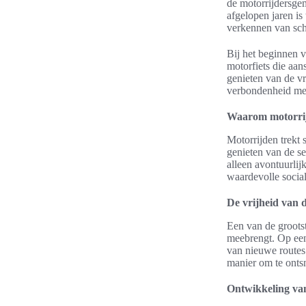
de motorrijdersgem
afgelopen jaren is
verkennen van schi
Bij het beginnen v
motorfiets die aan
genieten van de vr
verbondenheid met
Waarom motorrij
Motorrijden trekt
genieten van de se
alleen avontuurlij
waardevolle social
De vrijheid van 
Een van de groots
meebrengt. Op een
van nieuwe routes 
manier om te ontsn
Ontwikkeling va