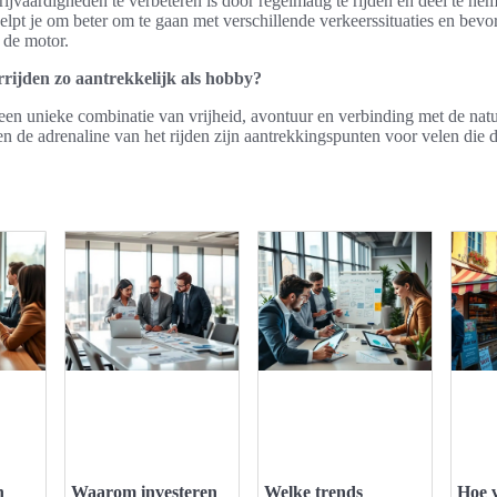
ijvaardigheden te verbeteren is door regelmatig te rijden en deel te ne
 helpt je om beter om te gaan met verschillende verkeerssituaties en bevor
 de motor.
ijden zo aantrekkelijk als hobby?
een unieke combinatie van vrijheid, avontuur en verbinding met de nat
n de adrenaline van het rijden zijn aantrekkingspunten voor velen die
n
Waarom investeren
Welke trends
Hoe v