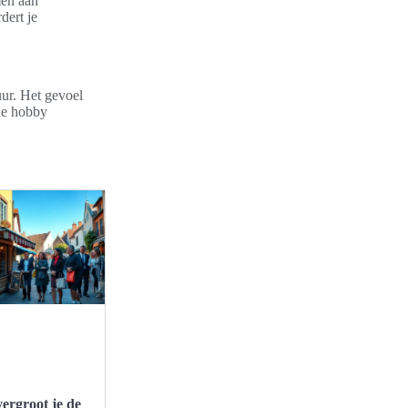
men aan
dert je
uur. Het gevoel
 de hobby
ergroot je de