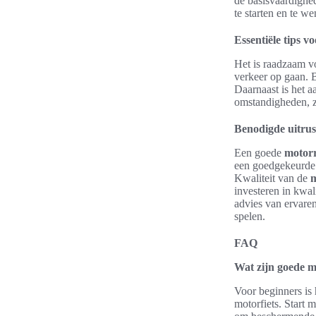
de basisvaardighede
te starten en te w
Essentiële tips v
Het is raadzaam vo
verkeer op gaan. 
Daarnaast is het a
omstandigheden, zo
Benodigde uitrus
Een goede
motorr
een goedgekeurde 
Kwaliteit van de
m
investeren in kwal
advies van ervare
spelen.
FAQ
Wat zijn goede m
Voor beginners is 
motorfiets. Start 