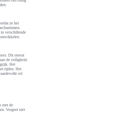
entieel om rustig
rden.
ordat ze het
emechanismen.
 in verschillende
 ontwikkelen.
ners. Dit omvat
an de veiligheid.
grijk. Het
et rijden. Het
aardevolle rol
en met de
en. Vergeet niet