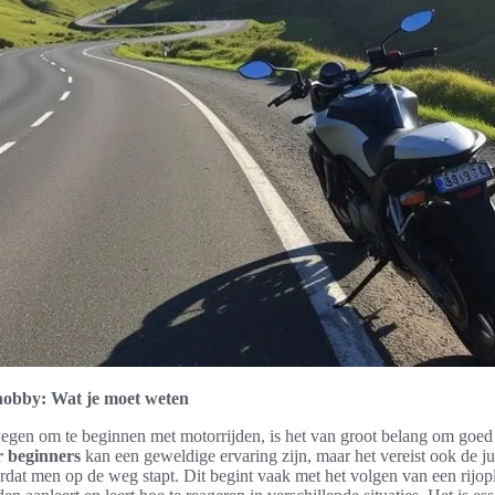
hobby: Wat je moet weten
egen om te beginnen met motorrijden, is het van groot belang om goed 
r beginners
kan een geweldige ervaring zijn, maar het vereist ook de ju
rdat men op de weg stapt. Dit begint vaak met het volgen van een rijo