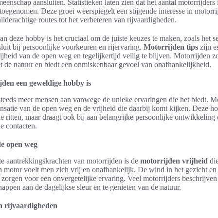
eenschap aansluiten. Statistieken laten zien dat het aantal motorrijders
 toegenomen. Deze groei weerspiegelt een stijgende interesse in motorri
lderachtige routes tot het verbeteren van rijvaardigheden.
an deze hobby is het cruciaal om de juiste keuzes te maken, zoals het s
sluit bij persoonlijke voorkeuren en rijervaring.
Motorrijden tips
zijn e
ijheid van de open weg en tegelijkertijd veilig te blijven. Motorrijden z
 de natuur en biedt een onmiskenbaar gevoel van onafhankelijkheid.
den een geweldige hobby is
 steeds meer mensen aan vanwege de unieke ervaringen die het biedt. Mo
nsatie van de open weg en de vrijheid die daarbij komt kijken. Deze ho
ke ritten, maar draagt ook bij aan belangrijke persoonlijke ontwikkeling
e contacten.
de open weg
te aantrekkingskrachten van motorrijden is de
motorrijden vrijheid
die
 motor voelt men zich vrij en onafhankelijk. De wind in het gezicht en
zorgen voor een onvergetelijke ervaring. Veel motorrijders beschrijven 
appen aan de dagelijkse sleur en te genieten van de natuur.
n rijvaardigheden