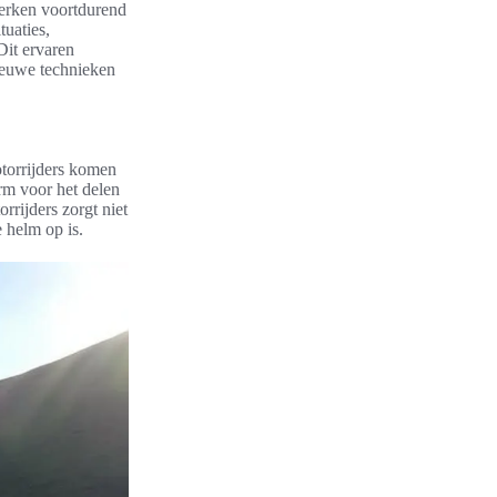
werken voortdurend
tuaties,
Dit ervaren
nieuwe technieken
otorrijders komen
rm voor het delen
rijders zorgt niet
 helm op is.