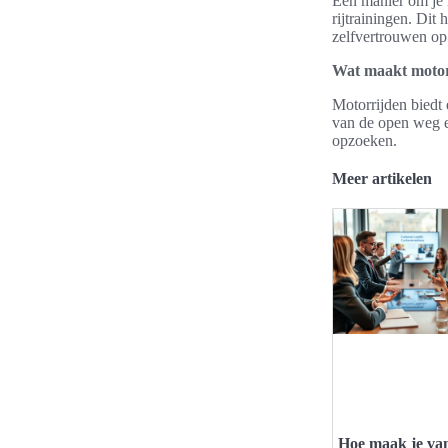
Een manier om je r
rijtrainingen. Dit
zelfvertrouwen op
Wat maakt motorr
Motorrijden biedt 
van de open weg e
opzoeken.
Meer artikelen
Hoe maak je va