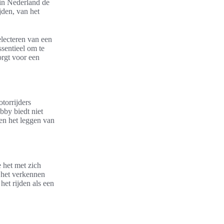
 in Nederland de
jden, van het
electeren van een
ssentieel om te
orgt voor een
torrijders
bby biedt niet
 en het leggen van
 het met zich
 het verkennen
het rijden als een