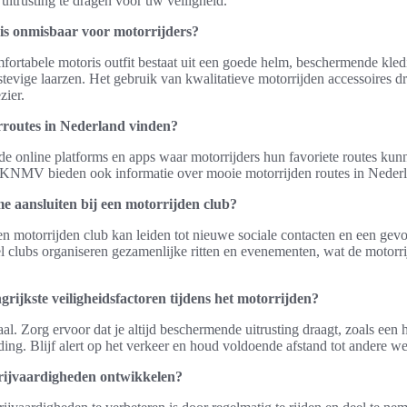
itrusting te dragen voor uw veiligheid.
 is onmisbaar voor motorrijders?
fortabele motoris outfit bestaat uit een goede helm, beschermende kled
evige laarzen. Het gebruik van kwalitatieve motorrijden accessoires dr
zier.
rroutes in Nederland vinden?
nde online platforms en apps waar motorrijders hun favoriete routes kun
 KNMV bieden ook informatie over mooie motorrijden routes in Neder
 aansluiten bij een motorrijden club?
n motorrijden club kan leiden tot nieuwe sociale contacten en een gev
 clubs organiseren gezamenlijke ritten en evenementen, wat de motorri
grijkste veiligheidsfactoren tijdens het motorrijden?
iaal. Zorg ervoor dat je altijd beschermende uitrusting draagt, zoals een
ng. Blijf alert op het verkeer en houd voldoende afstand tot andere w
rijvaardigheden ontwikkelen?