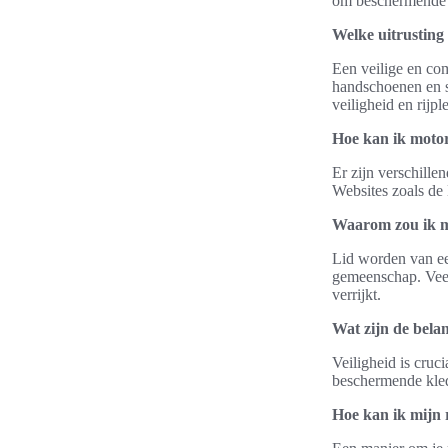
om beschermende u
Welke uitrusting
Een veilige en com
handschoenen en st
veiligheid en rijple
Hoe kan ik moto
Er zijn verschille
Websites zoals de
Waarom zou ik me
Lid worden van ee
gemeenschap. Veel
verrijkt.
Wat zijn de belan
Veiligheid is cruc
beschermende kledi
Hoe kan ik mijn 