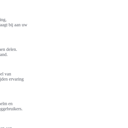
ing,
aagt bij aan uw
nen delen.
land.
oel van
jden ervaring
 helm en
eggebruikers.