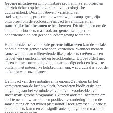
Groene initiatieven
zijn onmisbare programma’s en projecten
die zich richten op het bevorderen van ecologische
duurzaamheid. Deze initiatieven, variërend van
stadsvergroeningsprojecten tot wereldwijde campagnes, zijn
ontworpen om de ecologische impact te verminderen en
natuurlijke hulpbronnen
te beschermen. Dit niet alleen om de
natuur te behouden, maar ook om gemeenschappen te
ondersteunen en een gezonde leefomgeving te creëren.
Het ondersteunen van lokale
groene initiatieven
kan de sociale
cohesie binnen gemeenschappen versterken. Wanneer mensen
samenwerken aan milieuvriendelijke projecten, creëren ze een
gevoel van saamhorigheid en betrokkenheid. Dit bevordert niet
alleen een schonere omgeving, maar moedigt ook een bewuste
omgang met natuurlijke hulpbronnen aan, wat cruciaal is voor de
toekomst van onze planeet.
De impact van deze initiatieven is enorm. Ze helpen bij het
verbeteren van de luchtkwaliteit, bevorderen biodiversiteit en
dragen bij aan het verminderen van afval. Voorbeelden van
succesvolle groene programma’s kunnen anderen inspireren om
deel te nemen, waardoor een positieve verandering binnen de
samenleving en het milieu plaatsvindt. Door gezamenlijk actie te
ondernemen, kan men een significante bijdrage leveren aan het